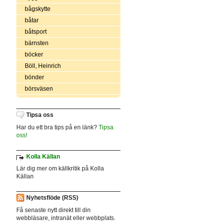
bågskytte
båtar
båtsport
bärnsten
böcker
Böll, Heinrich
bönder
börsväsen
Tipsa oss
Har du ett bra tips på en länk?
Tipsa
oss!
Kolla Källan
Lär dig mer om källkritik på Kolla
Källan
Nyhetsflöde (RSS)
Få senaste nytt direkt till din
webbläsare, intranät eller webbplats.