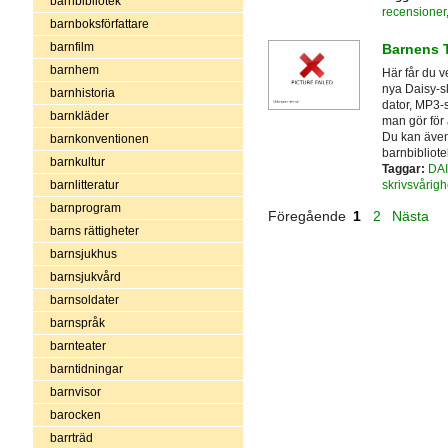
barnbibliotek
recensioner
barnboksförfattare
barnfilm
Barnens 
barnhem
Här får du v
nya Daisy-s
barnhistoria
dator, MP3-s
barnkläder
man gör för 
Du kan även 
barnkonventionen
barnbibliot
barnkultur
Taggar:
DAI
skrivsvårigh
barnlitteratur
barnprogram
Föregående
1
2
Nästa
barns rättigheter
barnsjukhus
barnsjukvård
barnsoldater
barnspråk
barnteater
barntidningar
barnvisor
barocken
barrträd