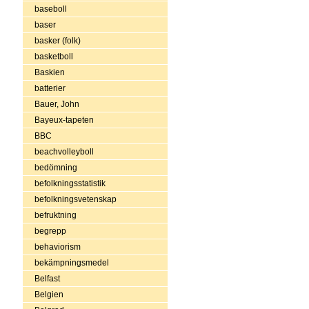
baseboll
baser
basker (folk)
basketboll
Baskien
batterier
Bauer, John
Bayeux-tapeten
BBC
beachvolleyboll
bedömning
befolkningsstatistik
befolkningsvetenskap
befruktning
begrepp
behaviorism
bekämpningsmedel
Belfast
Belgien