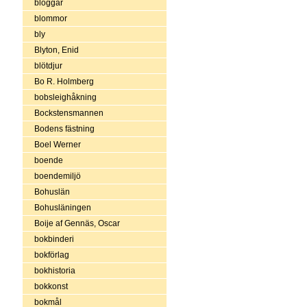
bloggar
blommor
bly
Blyton, Enid
blötdjur
Bo R. Holmberg
bobsleighåkning
Bockstensmannen
Bodens fästning
Boel Werner
boende
boendemiljö
Bohuslän
Bohusläningen
Boije af Gennäs, Oscar
bokbinderi
bokförlag
bokhistoria
bokkonst
bokmål