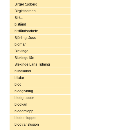
Birger Sjöberg
Birgittinorden
Birka
bistånd
biståndsarbete
Björling, Jussi
björnar
Blekinge
Blekinge län
Blekinge Läns Tidning
blindkartor
blixtar
blod
blodgivning
blodgrupper
blodkärl
blodomlopp
blodomloppet
blodtransfusion