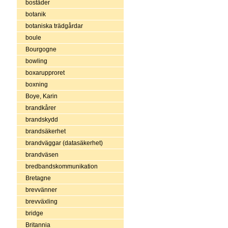
bostäder
botanik
botaniska trädgårdar
boule
Bourgogne
bowling
boxarupproret
boxning
Boye, Karin
brandkårer
brandskydd
brandsäkerhet
brandväggar (datasäkerhet)
brandväsen
bredbandskommunikation
Bretagne
brevvänner
brevväxling
bridge
Britannia