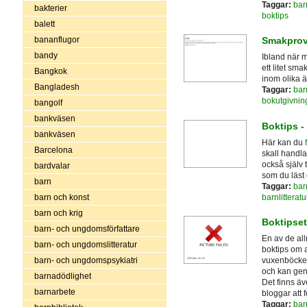
Taggar:
bar
bakterier
boktips
balett
bananflugor
Smakprov
bandy
Ibland när m
ett litet sm
Bangkok
inom olika 
Bangladesh
Taggar:
bar
bokutgivnin
bangolf
bankväsen
Boktips -
bankväsen
Här kan du
Barcelona
skall handla
också själv
bardvalar
som du läst o
barn
Taggar:
bar
barnlitteratu
barn och konst
barn och krig
Boktipset
barn- och ungdomsförfattare
En av de all
barn- och ungdomslitteratur
boktips om a
barn- och ungdomspsykiatri
vuxenböcker, 
och kan gen
barnadödlighet
Det finns ä
barnarbete
bloggar att f
Taggar:
bar