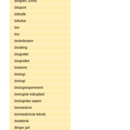
Billgren, Ernst
bilsport
biltrafik
biltullar
bin
bio
biobränslen
biodling
biografer
biografier
biokemi
biologi
biologi
biologiexperiment
biologisk mångfald
biologiska vapen
biomedicin
biomedicinsk teknik
bioteknik
Birger jarl