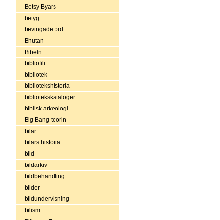
Betsy Byars
betyg
bevingade ord
Bhutan
Bibeln
bibliofili
bibliotek
bibliotekshistoria
bibliotekskataloger
biblisk arkeologi
Big Bang-teorin
bilar
bilars historia
bild
bildarkiv
bildbehandling
bilder
bildundervisning
bilism