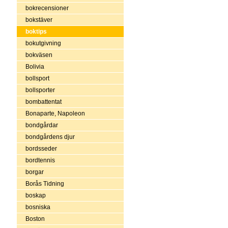
bokrecensioner
bokstäver
boktips
bokutgivning
bokväsen
Bolivia
bollsport
bollsporter
bombattentat
Bonaparte, Napoleon
bondgårdar
bondgårdens djur
bordsseder
bordtennis
borgar
Borås Tidning
boskap
bosniska
Boston