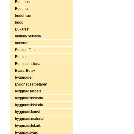
Budapest
Buddha
buddhism
budo
Bukarest
bulimia nervosa
bunkrar
Burkina Faso
Burma
Burmas historia
Byars, Betsy
byggnader
Byggnadsarbetaren
byggnadsarbete
byggnadshistoria
byggnadshistoria
byggnadskonst
byggnadsmaterial
byggnadsteknik
byggnadsvård