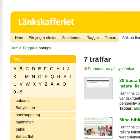
Hem
För yngre elever
Skolämnen
Taggar
Teman
Sök på fler
Hem
>
Taggar
>
boktips
7 träffar
Taggar
A
B
C
D
E
F
G
H
I
J
Prenumerera på nya länkar
K
L
M
N
O
P
Q
R
S
T
20 bästa 
U
V
W
X
Y
Z
Å
Ä
Ö
måste läs
0 - 9
Här finns t
världskriget!
babianer
perspektiv 
Babylonien
Taggar:
and
backhoppning
Mina bibl
badminton
Här finns ti
bahai
Några folkb
Bahá'u'lláh
webbplatse