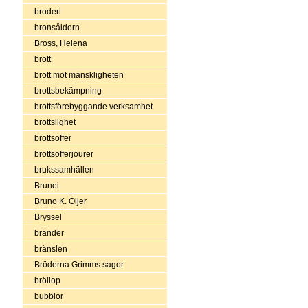
broderi
bronsåldern
Bross, Helena
brott
brott mot mänskligheten
brottsbekämpning
brottsförebyggande verksamhet
brottslighet
brottsoffer
brottsofferjourer
brukssamhällen
Brunei
Bruno K. Öijer
Bryssel
bränder
bränslen
Bröderna Grimms sagor
bröllop
bubblor