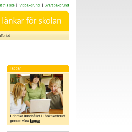
 this site
Vit bakgrund
Svart bakgrund
feriet
Taggar
Utforska innehållet i Länkskafferiet
genom våra
taggar
.