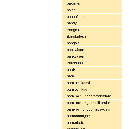
bakterier
balett
bananflugor
bandy
Bangkok
Bangladesh
bangolf
bankväsen
bankväsen
Barcelona
bardvalar
barn
barn och konst
barn och krig
barn- och ungdomsförfattare
barn- och ungdomslitteratur
barn- och ungdomspsykiatri
barnadödlighet
barnarbete