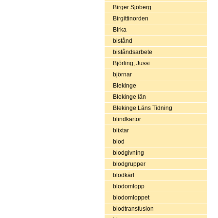
Birger Sjöberg
Birgittinorden
Birka
bistånd
biståndsarbete
Björling, Jussi
björnar
Blekinge
Blekinge län
Blekinge Läns Tidning
blindkartor
blixtar
blod
blodgivning
blodgrupper
blodkärl
blodomlopp
blodomloppet
blodtransfusion