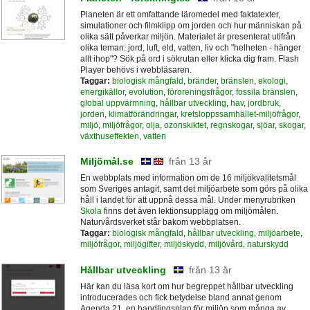
Planeten är ett omfattande läromedel med faktatexter,
simulationer och filmklipp om jorden och hur människan på
olika sätt påverkar miljön. Materialet är presenterat utifrån
olika teman: jord, luft, eld, vatten, liv och "helheten - hänger
allt ihop"? Sök på ord i sökrutan eller klicka dig fram. Flash
Player behövs i webbläsaren.
Taggar:
biologisk mångfald
,
bränder
,
bränslen
,
ekologi
,
energikällor
,
evolution
,
föroreningsfrågor
,
fossila bränslen
,
global uppvärmning
,
hållbar utveckling
,
hav
,
jordbruk
,
jorden
,
klimatförändringar
,
kretsloppssamhället-miljöfrågor
,
miljö
,
miljöfrågor
,
olja
,
ozonskiktet
,
regnskogar
,
sjöar
,
skogar
,
växthuseffekten
,
vatten
Miljömål.se
från 13 år
En webbplats med information om de 16 miljökvalitetsmål
som Sveriges antagit, samt det miljöarbete som görs på olika
håll i landet för att uppnå dessa mål. Under menyrubriken
Skola
finns det även lektionsupplägg om miljömålen.
Naturvårdsverket står bakom webbplatsen.
Taggar:
biologisk mångfald
,
hållbar utveckling
,
miljöarbete
,
miljöfrågor
,
miljögifter
,
miljöskydd
,
miljövård
,
naturskydd
Hållbar utveckling
från 13 år
Här kan du läsa kort om hur begreppet hållbar utveckling
introducerades och fick betydelse bland annat genom
Agenda 21, en handlingsplan för miljön som många av