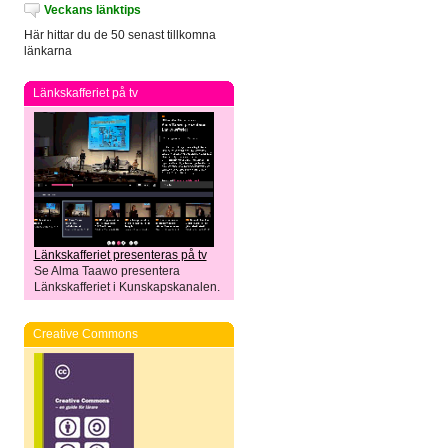
Veckans länktips
Här hittar du de 50 senast tillkomna
länkarna
Länkskafferiet på tv
Länkskafferiet presenteras på tv
Se Alma Taawo presentera
Länkskafferiet i Kunskapskanalen.
Creative Commons