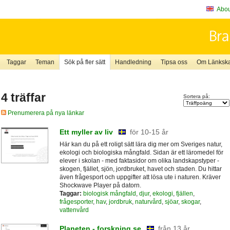
About
Taggar
Teman
Sök på fler sätt
Handledning
Tipsa oss
Om Länkskaf
4 träffar
Sortera på:
Prenumerera på nya länkar
Ett myller av liv
för 10-15 år
Här kan du på ett roligt sätt lära dig mer om Sveriges natur,
ekologi och biologiska mångfald. Sidan är ett läromedel för
elever i skolan - med faktasidor om olika landskapstyper -
skogen, fjället, sjön, jordbruket, havet och staden. Du hittar
även frågesport och uppgifter att lösa ute i naturen. Kräver
Shockwave Player på datorn.
Taggar:
biologisk mångfald
,
djur
,
ekologi
,
fjällen
,
frågesporter
,
hav
,
jordbruk
,
naturvård
,
sjöar
,
skogar
,
vattenvård
Planeten - forskning.se
från 13 år