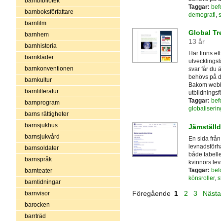
barnbibliotek
Taggar:
bef
barnboksförfattare
demografi
,
barnfilm
Global Tr
barnhem
13 år
barnhistoria
Här finns et
barnkläder
utvecklingsl
barnkonventionen
svar får du 
behövs på d
barnkultur
Bakom webbp
barnlitteratur
utbildningsf
Taggar:
bef
barnprogram
globaliserin
barns rättigheter
barnsjukhus
Jämställd
barnsjukvård
En sida från
levnadsförhå
barnsoldater
både tabell
barnspråk
kvinnors le
Taggar:
bef
barnteater
könsroller
,
s
barntidningar
Föregående
1
2
3
Näst
barnvisor
barocken
barrträd