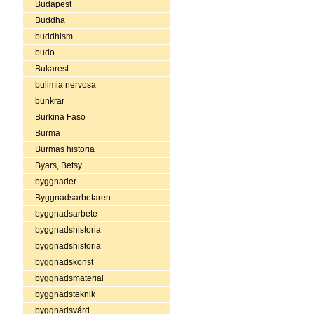
Budapest
Buddha
buddhism
budo
Bukarest
bulimia nervosa
bunkrar
Burkina Faso
Burma
Burmas historia
Byars, Betsy
byggnader
Byggnadsarbetaren
byggnadsarbete
byggnadshistoria
byggnadshistoria
byggnadskonst
byggnadsmaterial
byggnadsteknik
byggnadsvård