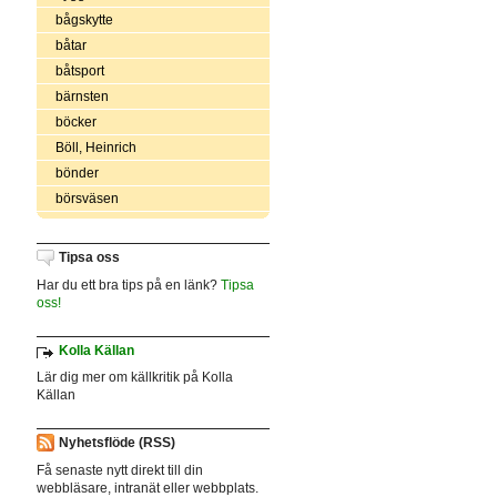
bågskytte
båtar
båtsport
bärnsten
böcker
Böll, Heinrich
bönder
börsväsen
Tipsa oss
Har du ett bra tips på en länk?
Tipsa
oss!
Kolla Källan
Lär dig mer om källkritik på Kolla
Källan
Nyhetsflöde (RSS)
Få senaste nytt direkt till din
webbläsare, intranät eller webbplats.