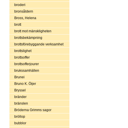
broderi
bronsåldern
Bross, Helena
brott
brott mot mänskligheten
brottsbekämpning
brottsförebyggande verksamhet
brottslighet
brottsoffer
brottsofferjourer
brukssamhällen
Brunei
Bruno K. Öijer
Bryssel
bränder
bränslen
Bröderna Grimms sagor
bröllop
bubblor