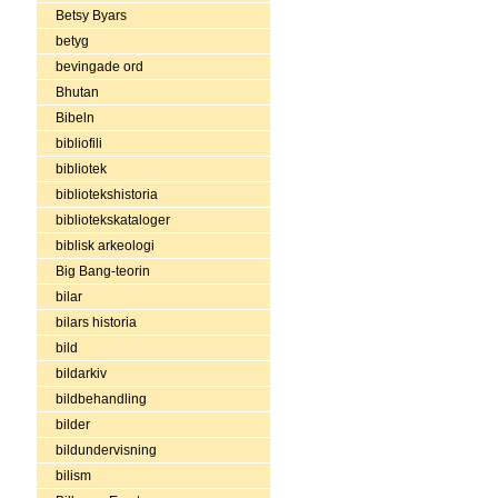
Betsy Byars
betyg
bevingade ord
Bhutan
Bibeln
bibliofili
bibliotek
bibliotekshistoria
bibliotekskataloger
biblisk arkeologi
Big Bang-teorin
bilar
bilars historia
bild
bildarkiv
bildbehandling
bilder
bildundervisning
bilism