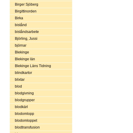
Birger Sjöberg
Birgittinorden
Birka
bistånd
biståndsarbete
Björling, Jussi
björnar
Blekinge
Blekinge län
Blekinge Läns Tidning
blindkartor
blixtar
blod
blodgivning
blodgrupper
blodkärl
blodomlopp
blodomloppet
blodtransfusion