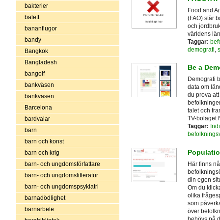
bakterier
Food and Agr
balett
(FAO) står 
och jordbruk
bananflugor
världens län
bandy
Taggar:
bef
demografi
,
s
Bangkok
Bangladesh
Be a Dem
bangolf
Demografi be
bankväsen
data om länd
du prova att
bankväsen
befolkninge
Barcelona
talet och f
TV-bolaget 
bardvalar
Taggar:
Ind
barn
befolknings
barn och konst
Populati
barn och krig
Här finns nå
barn- och ungdomsförfattare
befolkningsö
barn- och ungdomslitteratur
din egen si
barn- och ungdomspsykiatri
Om du klick
olika fråges
barnadödlighet
som påverka
barnarbete
över befolkn
behövs på d