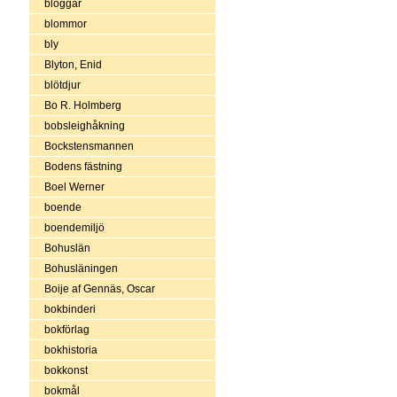
bloggar
blommor
bly
Blyton, Enid
blötdjur
Bo R. Holmberg
bobsleighåkning
Bockstensmannen
Bodens fästning
Boel Werner
boende
boendemiljö
Bohuslän
Bohusläningen
Boije af Gennäs, Oscar
bokbinderi
bokförlag
bokhistoria
bokkonst
bokmål