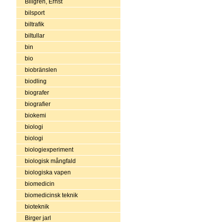
Billgren, Ernst
bilsport
biltrafik
biltullar
bin
bio
biobränslen
biodling
biografer
biografier
biokemi
biologi
biologi
biologiexperiment
biologisk mångfald
biologiska vapen
biomedicin
biomedicinsk teknik
bioteknik
Birger jarl