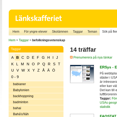
Hem
För yngre elever
Skolämnen
Taggar
Teman
Sök på fler
Hem
>
Taggar
>
befolkningsvetenskap
14 träffar
Taggar
A
B
C
D
E
F
G
H
I
J
Prenumerera på nya länkar
K
L
M
N
O
P
Q
R
S
T
ERSys - 
U
V
W
X
Y
Z
Å
Ä
Ö
På webbplats
0 - 9
städer i USA
är intresser
babianer
eller kan väl
Det kan till
Babylonien
luftförorening
backhoppning
Taggar:
För
badminton
USAs geogr
statistik
bahai
Bahá'u'lláh
FAOSTAT 