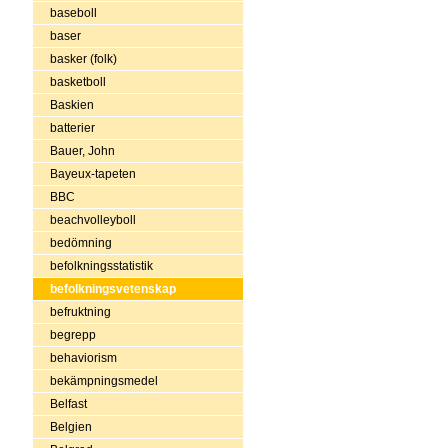
baseboll
baser
basker (folk)
basketboll
Baskien
batterier
Bauer, John
Bayeux-tapeten
BBC
beachvolleyboll
bedömning
befolkningsstatistik
befolkningsvetenskap
befruktning
begrepp
behaviorism
bekämpningsmedel
Belfast
Belgien