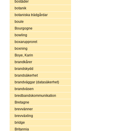
bostäder
botanik
botaniska trädgårdar
boule
Bourgogne
bowling
boxarupproret
boxning
Boye, Karin
brandkårer
brandskydd
brandsäkerhet
brandväggar (datasäkerhet)
brandväsen
bredbandskommunikation
Bretagne
brevvänner
brevväxling
bridge
Britannia