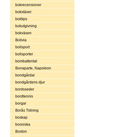
bokrecensioner
bokstäver
boktips
bokutgivning
bokväsen
Bolivia
bollsport
bollsporter
bombattentat
Bonaparte, Napoleon
bondgårdar
bondgårdens djur
bordsseder
bordtennis
borgar
Borås Tidning
boskap
bosniska
Boston