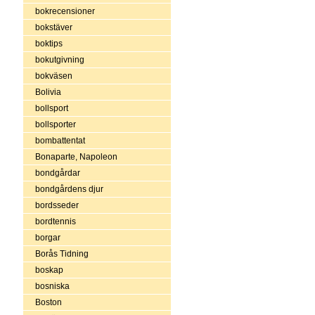
bokrecensioner
bokstäver
boktips
bokutgivning
bokväsen
Bolivia
bollsport
bollsporter
bombattentat
Bonaparte, Napoleon
bondgårdar
bondgårdens djur
bordsseder
bordtennis
borgar
Borås Tidning
boskap
bosniska
Boston