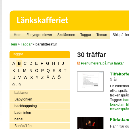
Hem
För yngre elever
Skolämnen
Taggar
Teman
Sök på fler
Hem
>
Taggar
>
barnlitteratur
30 träffar
Taggar
A
B
C
D
E
F
G
H
I
J
Prenumerera på nya länkar
K
L
M
N
O
P
Q
R
S
T
Tiffeltof
U
V
W
X
Y
Z
Å
Ä
Ö
9 år
0 - 9
En bilderbo
olika språk:
babianer
teckenspråk
Babylonien
Taggar:
bar
förskolan
,
fi
backhoppning
teckenspråk
badminton
bahai
Författar
Bahá'u'lláh
Här hittar d