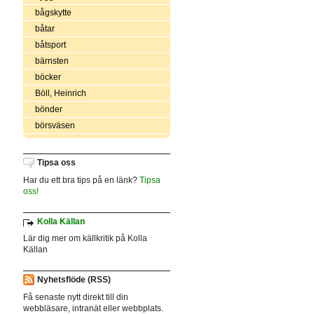
bågskytte
båtar
båtsport
bärnsten
böcker
Böll, Heinrich
bönder
börsväsen
Tipsa oss
Har du ett bra tips på en länk?
Tipsa
oss!
Kolla Källan
Lär dig mer om källkritik på Kolla
Källan
Nyhetsflöde (RSS)
Få senaste nytt direkt till din
webbläsare, intranät eller webbplats.