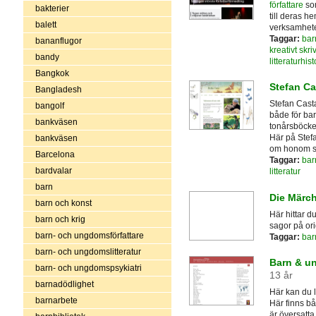
författare
som
bakterier
till deras he
balett
verksamhe
Taggar:
bar
bananflugor
kreativt skr
bandy
litteraturhist
Bangkok
Stefan Ca
Bangladesh
Stefan Casta
bangolf
både för bar
bankväsen
tonårsböcker
Här på Stef
bankväsen
om honom sj
Barcelona
Taggar:
bar
bardvalar
litteratur
barn
Die Märc
barn och konst
Här hittar d
barn och krig
sagor på ori
barn- och ungdomsförfattare
Taggar:
barn
barn- och ungdomslitteratur
Barn & ung
barn- och ungdomspsykiatri
13 år
barnadödlighet
Här kan du 
barnarbete
Här finns bå
är översatta 