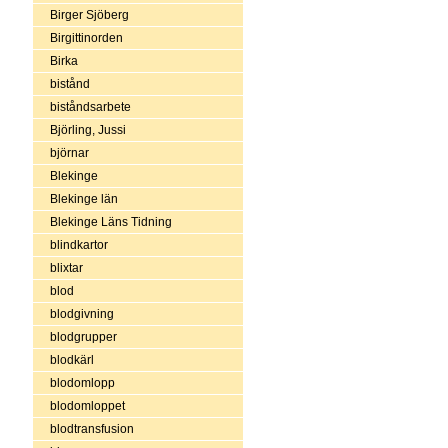
Birger Sjöberg
Birgittinorden
Birka
bistånd
biståndsarbete
Björling, Jussi
björnar
Blekinge
Blekinge län
Blekinge Läns Tidning
blindkartor
blixtar
blod
blodgivning
blodgrupper
blodkärl
blodomlopp
blodomloppet
blodtransfusion