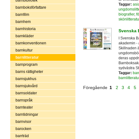
barnbibliotek
Taggar:
asia
barnboksförfattare
ungdomslitte
biografier
,
f
barnfilm
skönlitteratu
barnhem
barnhistoria
Svenska 
barnkläder
I Svenska B
akademin - a
barnkonventionen
Skillnaden 
barnkultur
ungdomsböck
barnlitteratur
deras uppdr
Barnboksaka
barnprogram
sydvästra S
barns rättigheter
Taggar:
bar
barnlitteratu
barnsjukhus
barnsjukvård
Föregående
1
2
3
4
5
barnsoldater
barnspråk
barnteater
barntidningar
barnvisor
barocken
barrträd