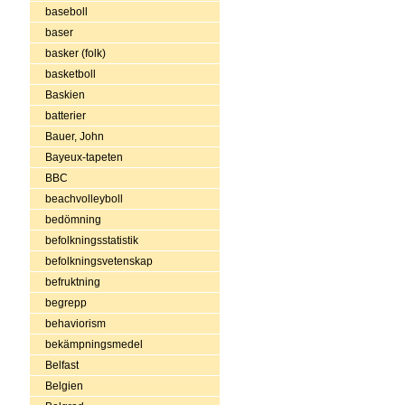
baseboll
baser
basker (folk)
basketboll
Baskien
batterier
Bauer, John
Bayeux-tapeten
BBC
beachvolleyboll
bedömning
befolkningsstatistik
befolkningsvetenskap
befruktning
begrepp
behaviorism
bekämpningsmedel
Belfast
Belgien