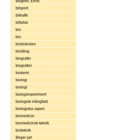
Billgren, Ernst
bilsport
biltrafik
biltullar
bin
bio
biobränslen
biodling
biografer
biografier
biokemi
biologi
biologi
biologiexperiment
biologisk mångfald
biologiska vapen
biomedicin
biomedicinsk teknik
bioteknik
Birger jarl