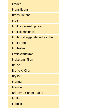
broderi
bronsåldern
Bross, Helena
brott
brott mot mänskligheten
brottsbekämpning
brottsförebyggande verksamhet
brottslighet
brottsoffer
brottsofferjourer
brukssamhällen
Brunei
Bruno K. Öijer
Bryssel
bränder
bränslen
Bröderna Grimms sagor
bröllop
bubblor