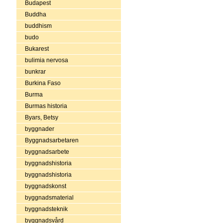
Budapest
Buddha
buddhism
budo
Bukarest
bulimia nervosa
bunkrar
Burkina Faso
Burma
Burmas historia
Byars, Betsy
byggnader
Byggnadsarbetaren
byggnadsarbete
byggnadshistoria
byggnadshistoria
byggnadskonst
byggnadsmaterial
byggnadsteknik
byggnadsvård