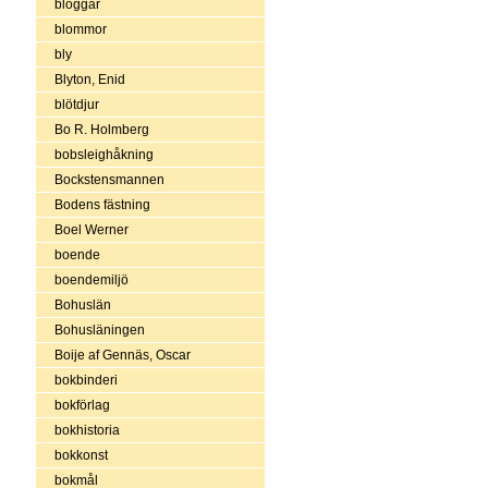
bloggar
blommor
bly
Blyton, Enid
blötdjur
Bo R. Holmberg
bobsleighåkning
Bockstensmannen
Bodens fästning
Boel Werner
boende
boendemiljö
Bohuslän
Bohusläningen
Boije af Gennäs, Oscar
bokbinderi
bokförlag
bokhistoria
bokkonst
bokmål