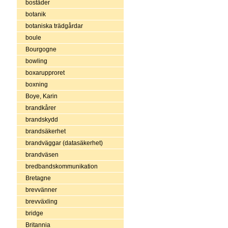
bostäder
botanik
botaniska trädgårdar
boule
Bourgogne
bowling
boxarupproret
boxning
Boye, Karin
brandkårer
brandskydd
brandsäkerhet
brandväggar (datasäkerhet)
brandväsen
bredbandskommunikation
Bretagne
brevvänner
brevväxling
bridge
Britannia