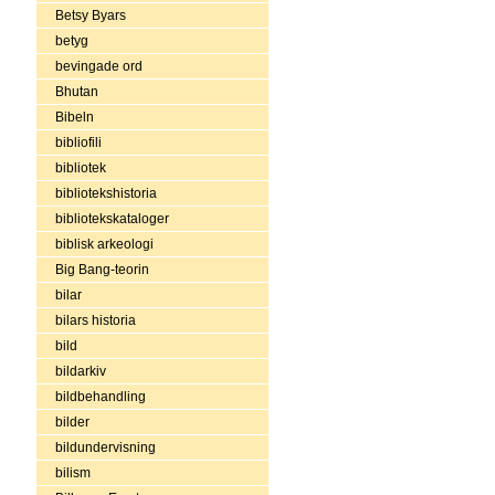
Betsy Byars
betyg
bevingade ord
Bhutan
Bibeln
bibliofili
bibliotek
bibliotekshistoria
bibliotekskataloger
biblisk arkeologi
Big Bang-teorin
bilar
bilars historia
bild
bildarkiv
bildbehandling
bilder
bildundervisning
bilism