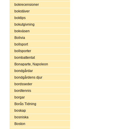
bokrecensioner
bokstäver
boktips
bokutgivning
bokväsen
Bolivia
bollsport
bollsporter
bombattentat
Bonaparte, Napoleon
bondgårdar
bondgårdens djur
bordsseder
bordtennis
borgar
Borås Tidning
boskap
bosniska
Boston