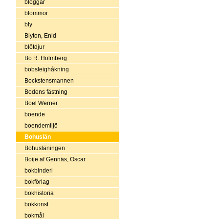
bloggar
blommor
bly
Blyton, Enid
blötdjur
Bo R. Holmberg
bobsleighåkning
Bockstensmannen
Bodens fästning
Boel Werner
boende
boendemiljö
Bohuslän
Bohusläningen
Boije af Gennäs, Oscar
bokbinderi
bokförlag
bokhistoria
bokkonst
bokmål