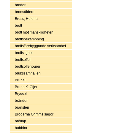
broderi
bronsåldern
Bross, Helena
brott
brott mot mänskligheten
brottsbekämpning
brottsförebyggande verksamhet
brottslighet
brottsoffer
brottsofferjourer
brukssamhällen
Brunei
Bruno K. Öijer
Bryssel
bränder
bränslen
Bröderna Grimms sagor
bröllop
bubblor