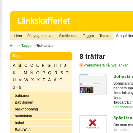
Hem
För yngre elever
Skolämnen
Taggar
Teman
Sök på fler
Hem
>
Taggar
>
Bohuslän
8 träffar
Taggar
A
B
C
D
E
F
G
H
I
J
Prenumerera på nya länkar
K
L
M
N
O
P
Q
R
S
T
Bohuslän
U
V
W
X
Y
Z
Å
Ä
Ö
Bohusläning
0 - 9
pappersuppl
finns lokaln
babianer
finns.
Taggar:
Boh
Babylonien
ungdomstid
backhoppning
badminton
Spår i la
bahai
Om man reser
Bahá'u'lláh
forna tider -