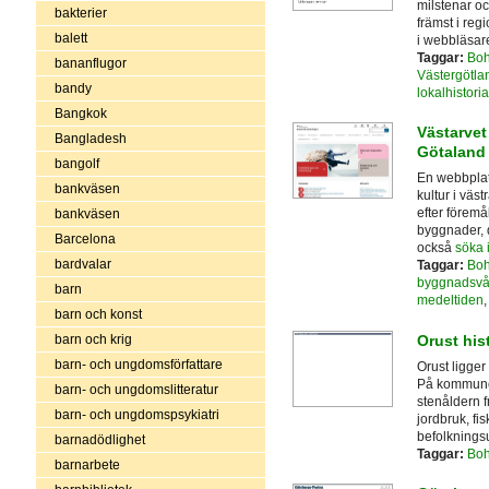
milstenar oc
bakterier
främst i reg
balett
i webbläsar
Taggar:
Boh
bananflugor
Västergötla
bandy
lokalhistoria
Bangkok
Västarvet 
Bangladesh
Götaland
bangolf
En webbplats
bankväsen
kultur i väs
efter föremå
bankväsen
byggnader, 
Barcelona
också
söka 
bardvalar
Taggar:
Boh
byggnadsvå
barn
medeltiden
barn och konst
Orust his
barn och krig
barn- och ungdomsförfattare
Orust ligger
På kommunen
barn- och ungdomslitteratur
stenåldern f
barn- och ungdomspsykiatri
jordbruk, fi
befolkningsu
barnadödlighet
Taggar:
Boh
barnarbete