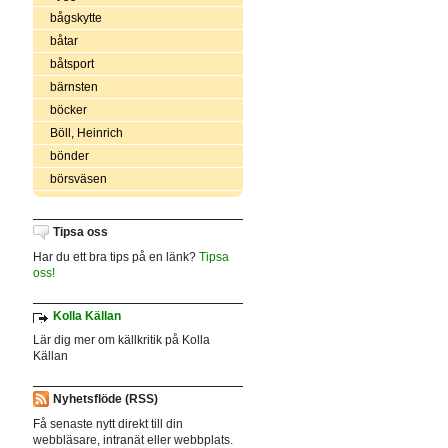
bågskytte
båtar
båtsport
bärnsten
böcker
Böll, Heinrich
bönder
börsväsen
Tipsa oss
Har du ett bra tips på en länk?
Tipsa
oss!
Kolla Källan
Lär dig mer om källkritik på Kolla
Källan
Nyhetsflöde (RSS)
Få senaste nytt direkt till din
webbläsare, intranät eller webbplats.