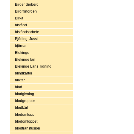
Birger Sjöberg
Birgittinorden
Birka
bistånd
biståndsarbete
Björling, Jussi
björnar
Blekinge
Blekinge län
Blekinge Läns Tidning
blindkartor
blixtar
blod
blodgivning
blodgrupper
blodkärl
blodomlopp
blodomloppet
blodtransfusion