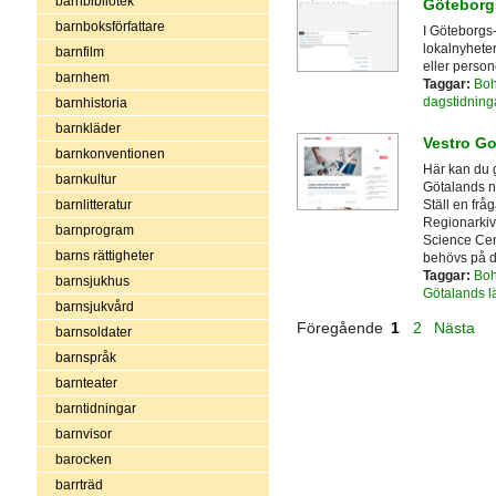
barnbibliotek
Göteborg
barnboksförfattare
I Göteborgs-
lokalnyheter
barnfilm
eller person
barnhem
Taggar:
Boh
dagstidning
barnhistoria
barnkläder
Vestro Go
barnkonventionen
Här kan du 
barnkultur
Götalands na
Ställ en fråg
barnlitteratur
Regionarkiv
barnprogram
Science Cen
barns rättigheter
behövs på d
Taggar:
Boh
barnsjukhus
Götalands l
barnsjukvård
Föregående
1
2
Nästa
barnsoldater
barnspråk
barnteater
barntidningar
barnvisor
barocken
barrträd