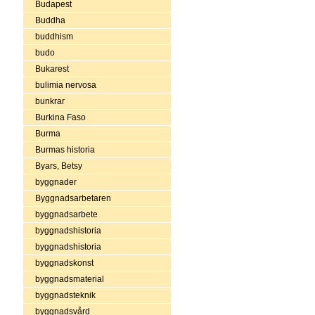
Budapest
Buddha
buddhism
budo
Bukarest
bulimia nervosa
bunkrar
Burkina Faso
Burma
Burmas historia
Byars, Betsy
byggnader
Byggnadsarbetaren
byggnadsarbete
byggnadshistoria
byggnadshistoria
byggnadskonst
byggnadsmaterial
byggnadsteknik
byggnadsvård