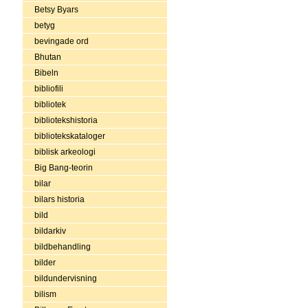
Betsy Byars
betyg
bevingade ord
Bhutan
Bibeln
bibliofili
bibliotek
bibliotekshistoria
bibliotekskataloger
biblisk arkeologi
Big Bang-teorin
bilar
bilars historia
bild
bildarkiv
bildbehandling
bilder
bildundervisning
bilism