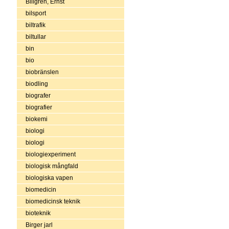
Billgren, Ernst
bilsport
biltrafik
biltullar
bin
bio
biobränslen
biodling
biografer
biografier
biokemi
biologi
biologi
biologiexperiment
biologisk mångfald
biologiska vapen
biomedicin
biomedicinsk teknik
bioteknik
Birger jarl