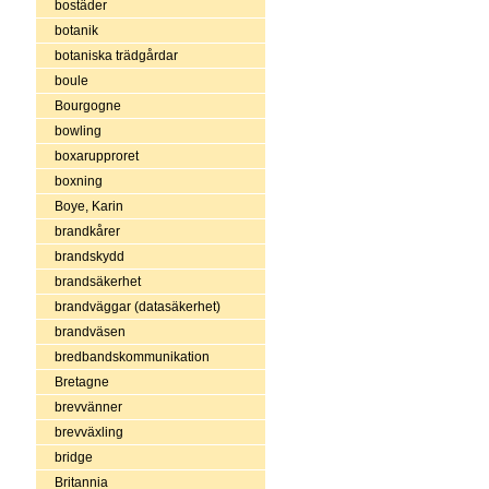
bostäder
botanik
botaniska trädgårdar
boule
Bourgogne
bowling
boxarupproret
boxning
Boye, Karin
brandkårer
brandskydd
brandsäkerhet
brandväggar (datasäkerhet)
brandväsen
bredbandskommunikation
Bretagne
brevvänner
brevväxling
bridge
Britannia