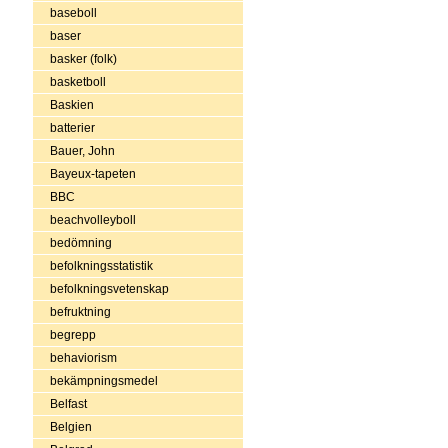
baseboll
baser
basker (folk)
basketboll
Baskien
batterier
Bauer, John
Bayeux-tapeten
BBC
beachvolleyboll
bedömning
befolkningsstatistik
befolkningsvetenskap
befruktning
begrepp
behaviorism
bekämpningsmedel
Belfast
Belgien