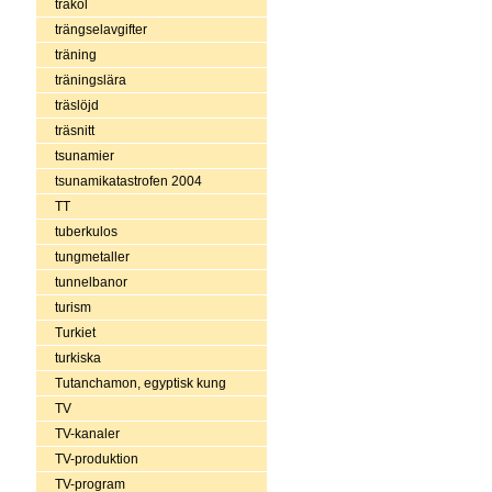
träkol
trängselavgifter
träning
träningslära
träslöjd
träsnitt
tsunamier
tsunamikatastrofen 2004
TT
tuberkulos
tungmetaller
tunnelbanor
turism
Turkiet
turkiska
Tutanchamon, egyptisk kung
TV
TV-kanaler
TV-produktion
TV-program