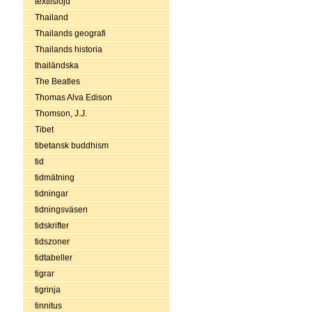
textilslöjd
Thailand
Thailands geografi
Thailands historia
thailändska
The Beatles
Thomas Alva Edison
Thomson, J.J.
Tibet
tibetansk buddhism
tid
tidmätning
tidningar
tidningsväsen
tidskrifter
tidszoner
tidtabeller
tigrar
tigrinja
tinnitus