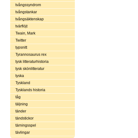
tvångssyndrom
tvångstankar
tvångsäktenskap
tvärflöjt
Twain, Mark
Twitter
typsnitt
Tyrannosaurus rex
tysk litteraturhistoria
tysk skönlitteratur
tyska
Tyskland
Tysklands historia
tåg
täljning
tänder
tändstickor
tärningsspel
tävlingar