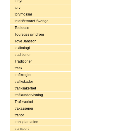
tortyr
torv
torvmossar
totalförsvaret-Sverige
Toulouse
Tourettes syndrom
Tove Jansson
toxikologi
traditioner
Traditioner
trafik
trafikregler
trafikskador
trafiksäkerhet
trafikundervisning
Trafikverket
trakasserier
tranor
transplantation
transport