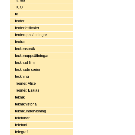
Tchad
TCO
te
teater
teaterfestivaler
teateruppsättningar
teatrar
teckenspråk
teckenuppsättningar
tecknad film
tecknade serier
teckning
Tegnér, Alice
Tegnér, Esaias
teknik
teknikhistoria
teknikundervisning
telefoner
telefoni
telegrafi