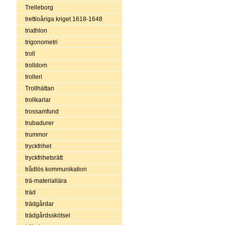
Trelleborg
trettioåriga kriget 1618-1648
triathlon
trigonometri
troll
trolldom
trolleri
Trollhättan
trollkarlar
trossamfund
trubadurer
trummor
tryckfrihet
tryckfrihetsrätt
trådlös kommunikation
trä-materiallära
träd
trädgårdar
trädgårdsskötsel