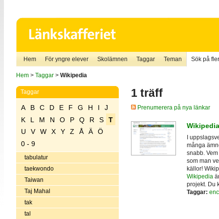
Hem
För yngre elever
Skolämnen
Taggar
Teman
Sök på fler
Hem
>
Taggar
>
Wikipedia
1 träff
Taggar
A
B
C
D
E
F
G
H
I
J
Prenumerera på nya länkar
K
L
M
N
O
P
Q
R
S
T
Wikipedia
U
V
W
X
Y
Z
Å
Ä
Ö
I uppslagsve
0 - 9
många ämnen
snabb. Vem 
tabulatur
som man vet
källor! Wiki
taekwondo
Wikipedia
är
Taiwan
projekt. Du
Taj Mahal
Taggar:
enc
tak
tal