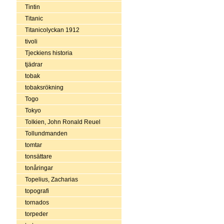
Tintin
Titanic
Titanicolyckan 1912
tivoli
Tjeckiens historia
tjädrar
tobak
tobaksrökning
Togo
Tokyo
Tolkien, John Ronald Reuel
Tollundmanden
tomtar
tonsättare
tonåringar
Topelius, Zacharias
topografi
tornados
torpeder