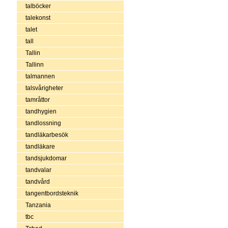
talböcker
talekonst
talet
tall
Tallin
Tallinn
talmannen
talsvårigheter
tamråttor
tandhygien
tandlossning
tandläkarbesök
tandläkare
tandsjukdomar
tandvalar
tandvård
tangentbordsteknik
Tanzania
tbc