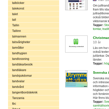
talböcker
Om julfirande
talekonst
fram tills i
jultradition
talet
också bilder
tall
viktoriansk 
Taggar:
Sto
Tallin
tomtar
,
tradi
Tallinn
talmannen
Christmas
10 år
talsvårigheter
tamråttor
Läs om hur ma
också texter
tandhygien
jullänkar. 
tandlossning
länder.
Taggar:
hög
tandläkarbesök
tandläkare
Svenska i
tandsjukdomar
Svenska inst
tandvalar
och intresse
information 
tandvård
högtider och
tangentbordsteknik
och forsknin
Här finns b
Tanzania
Taggar:
Sve
tbc
samhällsori