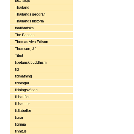
textilslöjd
Thailand
Thailands geografi
Thailands historia
thailändska
The Beatles
Thomas Alva Edison
Thomson, J.J.
Tibet
tibetansk buddhism
tid
tidmätning
tidningar
tidningsväsen
tidskrifter
tidszoner
tidtabeller
tigrar
tigrinja
tinnitus