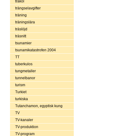
träkol
trängselavgifter
träning
träningslära
träslöjd
träsnitt
tsunamier
tsunamikatastrofen 2004
TT
tuberkulos
tungmetaller
tunnelbanor
turism
Turkiet
turkiska
Tutanchamon, egyptisk kung
TV
TV-kanaler
TV-produktion
TV-program