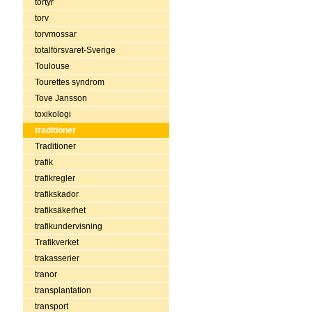
tortyr
torv
torvmossar
totalförsvaret-Sverige
Toulouse
Tourettes syndrom
Tove Jansson
toxikologi
traditioner
Traditioner
trafik
trafikregler
trafikskador
trafiksäkerhet
trafikundervisning
Trafikverket
trakasserier
tranor
transplantation
transport