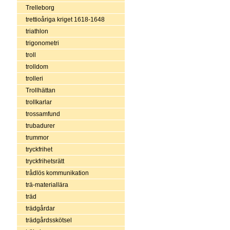
Trelleborg
trettioåriga kriget 1618-1648
triathlon
trigonometri
troll
trolldom
trolleri
Trollhättan
trollkarlar
trossamfund
trubadurer
trummor
tryckfrihet
tryckfrihetsrätt
trådlös kommunikation
trä-materiallära
träd
trädgårdar
trädgårdsskötsel