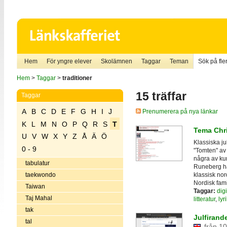
Hem
För yngre elever
Skolämnen
Taggar
Teman
Sök på fler
Hem
>
Taggar
>
traditioner
15 träffar
Taggar
A
B
C
D
E
F
G
H
I
J
Prenumerera på nya länkar
K
L
M
N
O
P
Q
R
S
T
Tema Chr
U
V
W
X
Y
Z
Å
Ä
Ö
Klassiska jul
0 - 9
"Tomten" av 
några av kun
tabulatur
Runeberg har 
klassisk nord
taekwondo
Nordisk fami
Taiwan
Taggar:
digi
Taj Mahal
litteratur
,
lyr
tak
Julfirand
tal
från 10