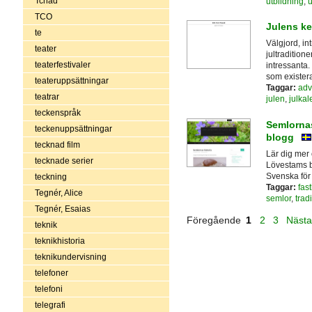
Tchad
utbildning
,
u
TCO
Julens k
te
Välgjord, in
teater
jultradition
teaterfestivaler
intressanta. 
som existera
teateruppsättningar
Taggar:
adv
teatrar
julen
,
julkal
teckenspråk
Semlornas
teckenuppsättningar
blogg
tecknad film
Lär dig mer
tecknade serier
Lövestams bl
Svenska för 
teckning
Taggar:
fas
Tegnér, Alice
semlor
,
trad
Tegnér, Esaias
Föregående
1
2
3
Näst
teknik
teknikhistoria
teknikundervisning
telefoner
telefoni
telegrafi