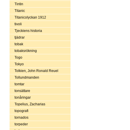
Tintin
Titanic
Titanicolyckan 1912
tivoli
Tjeckiens historia
tjädrar
tobak
tobaksrökning
Togo
Tokyo
Tolkien, John Ronald Reuel
Tollundmanden
tomtar
tonsättare
tonåringar
Topelius, Zacharias
topografi
tornados
torpeder