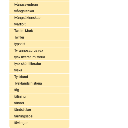
tvångssyndrom
tvångstankar
tvångsäktenskap
tvärflöjt
Twain, Mark
Twitter
typsnitt
Tyrannosaurus rex
tysk litteraturhistoria
tysk skönlitteratur
tyska
Tyskland
Tysklands historia
tåg
täljning
tänder
tändstickor
tärningsspel
tävlingar