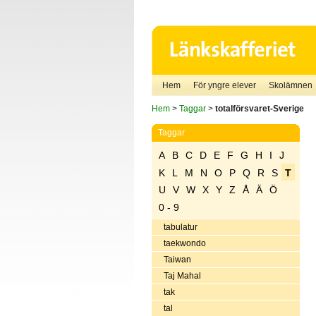
Hem
För yngre elever
Skolämnen
Hem
>
Taggar
>
totalförsvaret-Sverige
Taggar
A
B
C
D
E
F
G
H
I
J
K
L
M
N
O
P
Q
R
S
T
U
V
W
X
Y
Z
Å
Ä
Ö
0 - 9
tabulatur
taekwondo
Taiwan
Taj Mahal
tak
tal