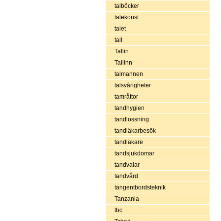
talböcker
talekonst
talet
tall
Tallin
Tallinn
talmannen
talsvårigheter
tamråttor
tandhygien
tandlossning
tandläkarbesök
tandläkare
tandsjukdomar
tandvalar
tandvård
tangentbordsteknik
Tanzania
tbc