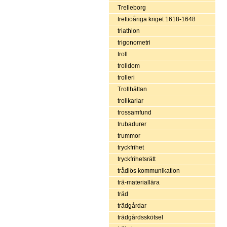
Trelleborg
trettioåriga kriget 1618-1648
triathlon
trigonometri
troll
trolldom
trolleri
Trollhättan
trollkarlar
trossamfund
trubadurer
trummor
tryckfrihet
tryckfrihetsrätt
trådlös kommunikation
trä-materiallära
träd
trädgårdar
trädgårdsskötsel