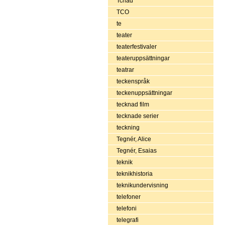
Tchad
TCO
te
teater
teaterfestivaler
teateruppsättningar
teatrar
teckenspråk
teckenuppsättningar
tecknad film
tecknade serier
teckning
Tegnér, Alice
Tegnér, Esaias
teknik
teknikhistoria
teknikundervisning
telefoner
telefoni
telegrafi