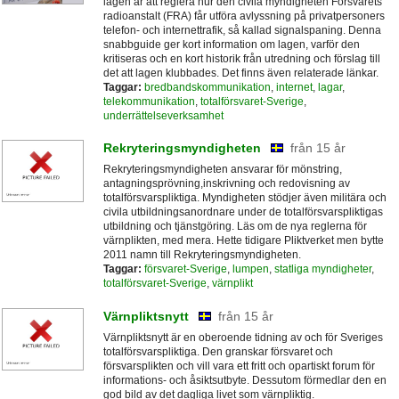
lagen är att reglera hur den civila myndigheten Försvarets
radioanstalt (FRA) får utföra avlyssning på privatpersoners
telefon- och internettrafik, så kallad signalspaning. Denna
snabbguide ger kort information om lagen, varför den
kritiseras och en kort historik från utredning och förslag till
det att lagen klubbades. Det finns även relaterade länkar.
Taggar:
bredbandskommunikation
,
internet
,
lagar
,
telekommunikation
,
totalförsvaret-Sverige
,
underrättelseverksamhet
Rekryteringsmyndigheten
från 15 år
Rekryteringsmyndigheten ansvarar för mönstring,
antagningsprövning,inskrivning och redovisning av
totalförsvarspliktiga. Myndigheten stödjer även militära och
civila utbildningsanordnare under de totalförsvarspliktigas
utbildning och tjänstgöring. Läs om de nya reglerna för
värnplikten, med mera. Hette tidigare Pliktverket men bytte
2011 namn till Rekryteringsmyndigheten.
Taggar:
försvaret-Sverige
,
lumpen
,
statliga myndigheter
,
totalförsvaret-Sverige
,
värnplikt
Värnpliktsnytt
från 15 år
Värnpliktsnytt är en oberoende tidning av och för Sveriges
totalförsvarspliktiga. Den granskar försvaret och
försvarsplikten och vill vara ett fritt och opartiskt forum för
informations- och åsiktsutbyte. Dessutom förmedlar den en
god bild av det dagliga livet som värnpliktig.