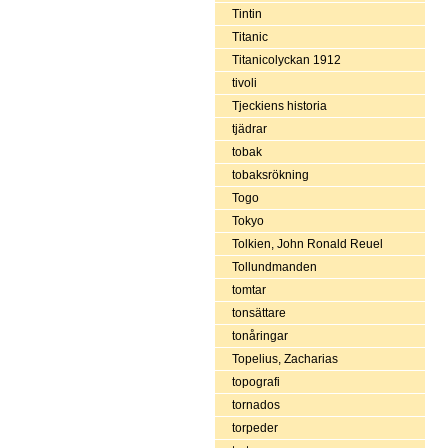
Tintin
Titanic
Titanicolyckan 1912
tivoli
Tjeckiens historia
tjädrar
tobak
tobaksrökning
Togo
Tokyo
Tolkien, John Ronald Reuel
Tollundmanden
tomtar
tonsättare
tonåringar
Topelius, Zacharias
topografi
tornados
torpeder