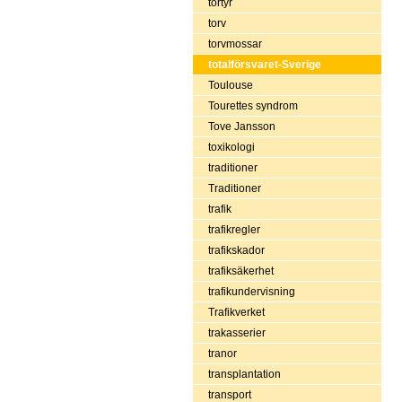
tortyr
torv
torvmossar
totalförsvaret-Sverige
Toulouse
Tourettes syndrom
Tove Jansson
toxikologi
traditioner
Traditioner
trafik
trafikregler
trafikskador
trafiksäkerhet
trafikundervisning
Trafikverket
trakasserier
tranor
transplantation
transport