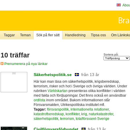
About
Taggar
Teman
Sök på fler sätt
Handledning
Tipsa oss
Om Länkskaf
10 träffar
Sortera på:
Prenumerera på nya länkar
Säkerhetspolitik.se
från 13 år
Här kan man läsa om säkerhetspolitik, krigsberedskap,
terrorism, risker och hot i Sverige och övriga världen. Under
rubriken
Världskartan
presenteras olika konflikter i världen
med fakta och fördjupningar. Det finns också en användbar
ordlista
inom området. Bakom informationen står
Försvarsmakten, Utrikespolitiska institutet mfl.
Taggar:
försvarspolitik
,
internationella relationer
,
katastrofberedskap
,
konflikter
,
krig
,
naturkatastrofer
,
säkerhetspolitik
,
terrorism
,
totalförsvaret-Sverige
Civilförsvarsförbundet
från 13 år