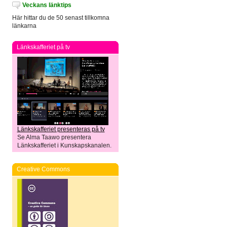
Veckans länktips
Här hittar du de 50 senast tillkomna
länkarna
Länkskafferiet på tv
Länkskafferiet presenteras på tv
Se Alma Taawo presentera
Länkskafferiet i Kunskapskanalen.
Creative Commons