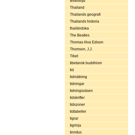
textilslöjd
Thailand
Thailands geografi
Thailands historia
thailändska
The Beatles
Thomas Alva Edison
Thomson, J.J.
Tibet
tibetansk buddhism
tid
tidmätning
tidningar
tidningsväsen
tidskrifter
tidszoner
tidtabeller
tigrar
tigrinja
tinnitus