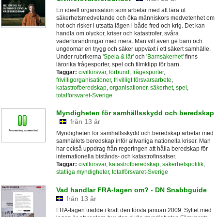
En ideell organisation som arbetar med att lära ut
säkerhetsmedvetande och öka människors medvetenhet om
hot och risker i utsatta lägen i både fred och krig. Det kan
handla om olyckor, kriser och katastrofer, svåra
väderförändringar med mera. Man vill även ge barn och
ungdomar en trygg och säker uppväxt i ett säkert samhälle.
Under rubrikerna
'Spela & lär'
och
'Barnsäkerhet'
finns
lärorika frågesporter, spel och filmklipp för barn.
Taggar:
civilförsvar
,
förbund
,
frågesporter
,
frivilligorganisationer
,
frivilligt försvarsarbete
,
katastrofberedskap
,
organisationer
,
säkerhet
,
spel
,
totalförsvaret-Sverige
Myndigheten för samhällsskydd och beredskap
från 13 år
Myndigheten för samhällsskydd och beredskap arbetar med
samhällets beredskap inför allvarliga nationella kriser. Man
har också uppdrag från regeringen att hålla beredskap för
internationella bistånds- och katastrofinsatser.
Taggar:
civilförsvar
,
katastrofberedskap
,
säkerhetspolitik
,
statliga myndigheter
,
totalförsvaret-Sverige
Vad handlar FRA-lagen om? - DN Snabbguide
från 13 år
FRA-lagen trädde i kraft den första januari 2009. Syftet med