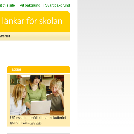
 this site
Vit bakgrund
Svart bakgrund
feriet
Taggar
Utforska innehållet i Länkskafferiet
genom våra
taggar
.