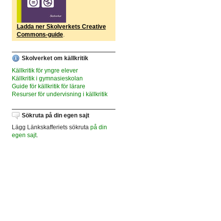
Ladda ner Skolverkets Creative
Commons-guide
.
Skolverket om källkritik
Källkritik för yngre elever
Källkritik i gymnasieskolan
Guide för källkritik för lärare
Resurser för undervisning i källkritik
Sökruta på din egen sajt
Lägg Länkskafferiets sökruta
på din
egen sajt
.