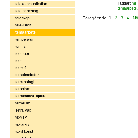
Taggar:
mil
telekommunikation
temaarbete
telemarketing
Föregående
1
2
3
4
Nä
teleskop
television
temaarbete
temperatur
tennis
teologer
teori
teosofi
terapimetoder
terminologi
terorrism
terrakottaskulpturer
terrorism
Tetra Pak
text-TV
textarkiv
textil konst