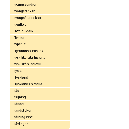
tvångssyndrom
tvångstankar
tvångsäktenskap
tvärflöjt
Twain, Mark
Twitter
typsnitt
Tyrannosaurus rex
tysk litteraturhistoria
tysk skönlitteratur
tyska
Tyskland
Tysklands historia
tåg
täljning
tänder
tändstickor
tärningsspel
tävlingar