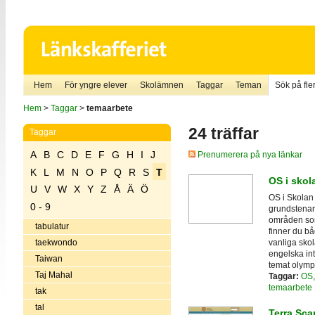
Hem
För yngre elever
Skolämnen
Taggar
Teman
Sök på fler
Hem
>
Taggar
>
temaarbete
24 träffar
Taggar
A
B
C
D
E
F
G
H
I
J
Prenumerera på nya länkar
K
L
M
N
O
P
Q
R
S
T
OS i skol
U
V
W
X
Y
Z
Å
Ä
Ö
OS i Skolan
0 - 9
grundstenar
områden som 
tabulatur
finner du b
vanliga sko
taekwondo
engelska in
Taiwan
temat olymp
Taj Mahal
Taggar:
OS
temaarbete
tak
tal
Terra Sca