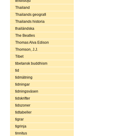
textilslöjd
Thailand
Thailands geografi
Thailands historia
thailändska
The Beatles
Thomas Alva Edison
Thomson, J.J.
Tibet
tibetansk buddhism
tid
tidmätning
tidningar
tidningsväsen
tidskrifter
tidszoner
tidtabeller
tigrar
tigrinja
tinnitus