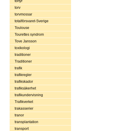
tortyr
torv
torvmossar
totalförsvaret-Sverige
Toulouse
Tourettes syndrom
Tove Jansson
toxikologi
traditioner
Traditioner
trafik
trafikregler
trafikskador
trafiksäkerhet
trafikundervisning
Trafikverket
trakasserier
tranor
transplantation
transport