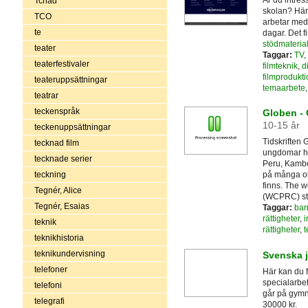
Tchad
skolan? Här 
TCO
arbetar med 
te
dagar. Det 
stödmaterial
teater
Taggar:
TV
,
teaterfestivaler
filmteknik
,
di
filmprodukti
teateruppsättningar
temaarbete
teatrar
teckenspråk
Globen -
10-15 år
teckenuppsättningar
Tidskriften 
tecknad film
ungdomar har
tecknade serier
Peru, Kambo
teckning
på många oli
finns. The wo
Tegnér, Alice
(WCPRC) st
Tegnér, Esaias
Taggar:
bar
rättigheter
,
i
teknik
rättigheter
,
t
teknikhistoria
teknikundervisning
Svenska j
telefoner
Här kan du få
specialarbe
telefoni
går på gymn
telegrafi
30000 kr.