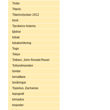
Tintin
Titanic
Titanicolyckan 1912
tivoli
Tjeckiens historia
tjädrar
tobak
tobaksrökning
Togo
Tokyo
Tolkien, John Ronald Reuel
Tollundmanden
tomtar
tonsättare
tonåringar
Topelius, Zacharias
topografi
tornados
torpeder