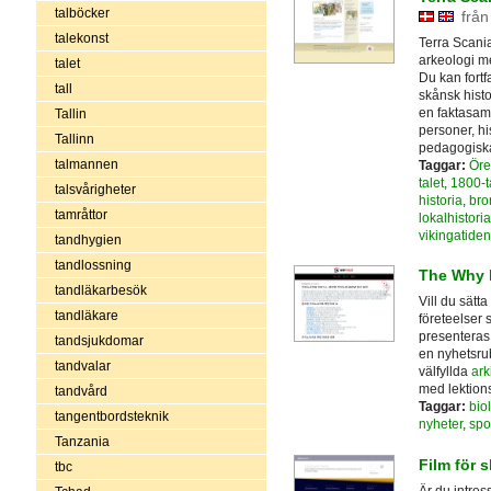
talböcker
från
talekonst
Terra Scani
arkeologi m
talet
Du kan fortf
tall
skånsk histo
en faktasaml
Tallin
personer, his
Tallinn
pedagogiska 
talmannen
Taggar:
Öre
talet
,
1800-t
talsvårigheter
historia
,
bro
tamråttor
lokalhistoria
vikingatiden
tandhygien
tandlossning
The Why 
tandläkarbesök
Vill du sätt
tandläkare
företeelser 
presenteras 
tandsjukdomar
en nyhetsrubr
tandvalar
välfyllda
ark
med lektions
tandvård
Taggar:
bio
tangentbordsteknik
nyheter
,
spo
Tanzania
Film för 
tbc
Är du intres