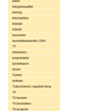
träkol
trängselavgifter
träning
träningslära
träslöjd
träsnitt
tsunamier
tsunamikatastrofen 2004
TT
tuberkulos
tungmetaller
tunnelbanor
turism
Turkiet
turkiska
Tutanchamon, egyptisk kung
TV
TV-kanaler
TV-produktion
TV-program