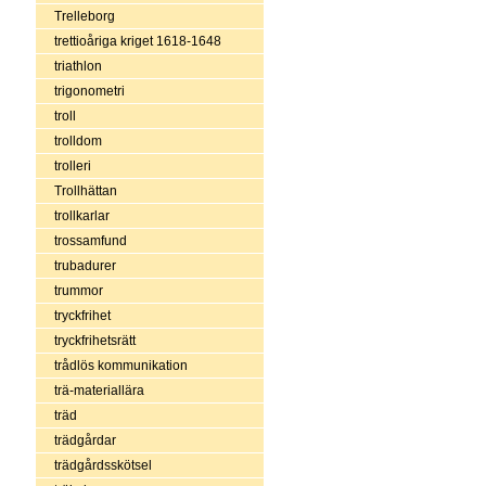
Trelleborg
trettioåriga kriget 1618-1648
triathlon
trigonometri
troll
trolldom
trolleri
Trollhättan
trollkarlar
trossamfund
trubadurer
trummor
tryckfrihet
tryckfrihetsrätt
trådlös kommunikation
trä-materiallära
träd
trädgårdar
trädgårdsskötsel