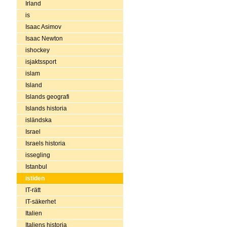
Irland
is
Isaac Asimov
Isaac Newton
ishockey
isjaktssport
islam
Island
Islands geografi
Islands historia
isländska
Israel
Israels historia
issegling
Istanbul
istiden
IT-rätt
IT-säkerhet
Italien
Italiens historia