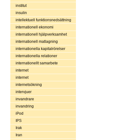
institut
insulin
intellektuell funktionsnedsättning
internationell ekonomi
internationell hjälpverksamhet
internationell matlagning
internationella kapitalrörelser
internationella relationer
internationellt samarbete
internet
internet
internetsökning
intervjuer
invandrare
invandring
iPod
IPS
Irak
Iran