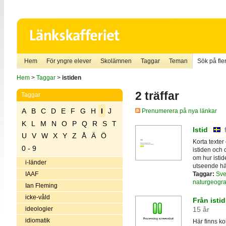
Hem
För yngre elever
Skolämnen
Taggar
Teman
Sök på fler
Hem
>
Taggar
>
istiden
2 träffar
Taggar
A
B
C
D
E
F
G
H
I
J
Prenumerera på nya länkar
K
L
M
N
O
P
Q
R
S
T
Istid
U
V
W
X
Y
Z
Å
Ä
Ö
Korta texter
0 - 9
istiden och o
om hur istid
i-länder
utseende här
Taggar:
Sve
IAAF
naturgeogra
Ian Fleming
icke-våld
Från istid
ideologier
15 år
idiomatik
Här finns ko