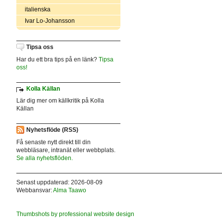
italienska
Ivar Lo-Johansson
Tipsa oss
Har du ett bra tips på en länk?
Tipsa
oss!
Kolla Källan
Lär dig mer om källkritik på Kolla
Källan
Nyhetsflöde (RSS)
Få senaste nytt direkt till din
webbläsare, intranät eller webbplats.
Se alla nyhetsflöden.
Senast uppdaterad: 2026-08-09
Webbansvar:
Alma Taawo
Thumbshots by professional website design