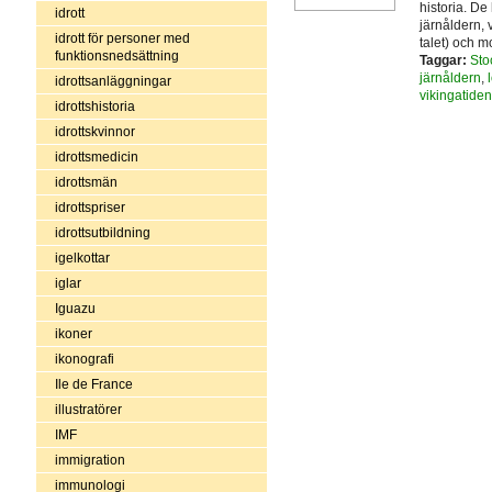
historia. De
idrott
järnåldern, 
idrott för personer med
talet) och m
funktionsnedsättning
Taggar:
Sto
järnåldern
,
idrottsanläggningar
vikingatiden
idrottshistoria
idrottskvinnor
idrottsmedicin
idrottsmän
idrottspriser
idrottsutbildning
igelkottar
iglar
Iguazu
ikoner
ikonografi
Ile de France
illustratörer
IMF
immigration
immunologi