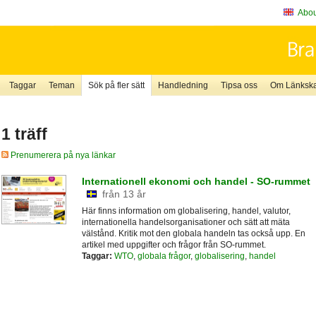
About
Taggar
Teman
Sök på fler sätt
Handledning
Tipsa oss
Om Länkskaf
1 träff
Prenumerera på nya länkar
Internationell ekonomi och handel - SO-rummet
från 13 år
Här finns information om globalisering, handel, valutor,
internationella handelsorganisationer och sätt att mäta
välstånd. Kritik mot den globala handeln tas också upp. En
artikel med uppgifter och frågor från SO-rummet.
Taggar:
WTO
,
globala frågor
,
globalisering
,
handel