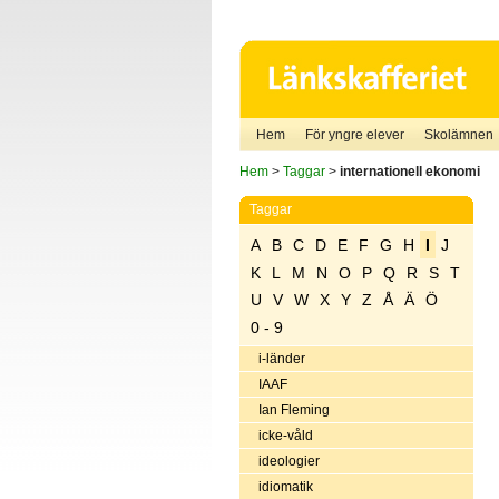
Hem
För yngre elever
Skolämnen
Hem
>
Taggar
>
internationell ekonomi
Taggar
A
B
C
D
E
F
G
H
I
J
K
L
M
N
O
P
Q
R
S
T
U
V
W
X
Y
Z
Å
Ä
Ö
0 - 9
i-länder
IAAF
Ian Fleming
icke-våld
ideologier
idiomatik