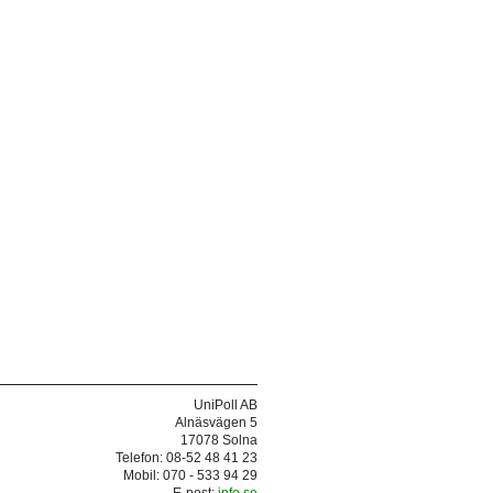
UniPoll AB
Alnäsvägen 5
17078 Solna
Telefon: 08-52 48 41 23
Mobil: 070 - 533 94 29
E-post:
info.se