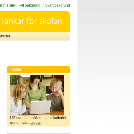
 this site
Vit bakgrund
Svart bakgrund
feriet
Taggar
Utforska innehållet i Länkskafferiet
genom våra
taggar
.