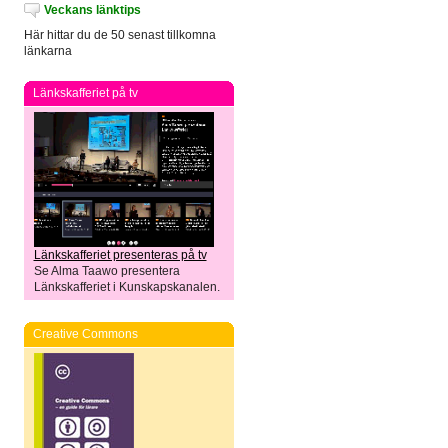
Veckans länktips
Här hittar du de 50 senast tillkomna
länkarna
Länkskafferiet på tv
Länkskafferiet presenteras på tv
Se Alma Taawo presentera
Länkskafferiet i Kunskapskanalen.
Creative Commons