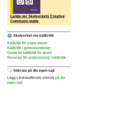
Ladda ner Skolverkets Creative
Commons-guide
.
Skolverket om källkritik
Källkritik för yngre elever
Källkritik i gymnasieskolan
Guide för källkritik för lärare
Resurser för undervisning i källkritik
Sökruta på din egen sajt
Lägg Länkskafferiets sökruta
på din
egen sajt
.