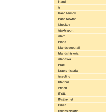
Irland
is
Isaac Asimov
Isaac Newton
ishockey
isjaktssport
islam
Island
Islands geografi
Islands historia
isländska
Israel
Israels historia
issegling
Istanbul
istiden
IT-rätt
IT-säkerhet
Italien
Italiens historia