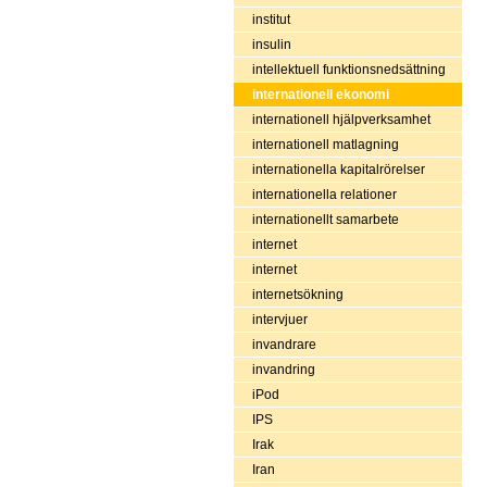
institut
insulin
intellektuell funktionsnedsättning
internationell ekonomi
internationell hjälpverksamhet
internationell matlagning
internationella kapitalrörelser
internationella relationer
internationellt samarbete
internet
internet
internetsökning
intervjuer
invandrare
invandring
iPod
IPS
Irak
Iran