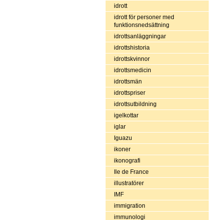
idrott
idrott för personer med
funktionsnedsättning
idrottsanläggningar
idrottshistoria
idrottskvinnor
idrottsmedicin
idrottsmän
idrottspriser
idrottsutbildning
igelkottar
iglar
Iguazu
ikoner
ikonografi
Ile de France
illustratörer
IMF
immigration
immunologi