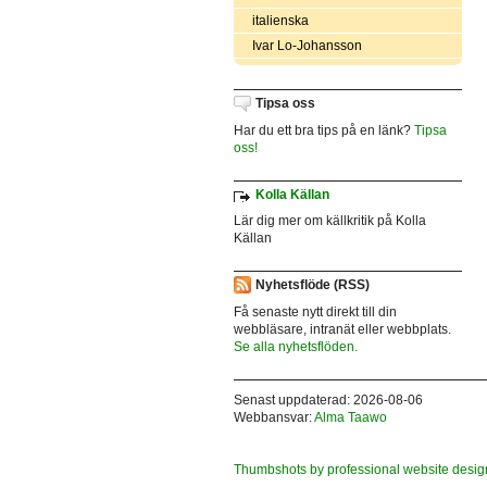
italienska
Ivar Lo-Johansson
Tipsa oss
Har du ett bra tips på en länk?
Tipsa
oss!
Kolla Källan
Lär dig mer om källkritik på Kolla
Källan
Nyhetsflöde (RSS)
Få senaste nytt direkt till din
webbläsare, intranät eller webbplats.
Se alla nyhetsflöden.
Senast uppdaterad: 2026-08-06
Webbansvar:
Alma Taawo
Thumbshots by professional website desig