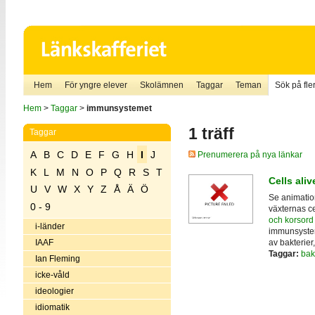
Hem
För yngre elever
Skolämnen
Taggar
Teman
Sök på fler
Hem
>
Taggar
>
immunsystemet
1 träff
Taggar
A
B
C
D
E
F
G
H
I
J
Prenumerera på nya länkar
K
L
M
N
O
P
Q
R
S
T
Cells aliv
U
V
W
X
Y
Z
Å
Ä
Ö
Se animation
0 - 9
växternas ce
och korsord
i-länder
immunsystem
av bakterier
IAAF
Taggar:
bak
Ian Fleming
icke-våld
ideologier
idiomatik