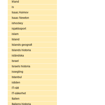
Irland
is
Isaac Asimov
Isaac Newton
ishockey
isjaktssport
islam
Island
Islands geografi
Islands historia
isländska
Israel
Israels historia
issegling
Istanbul
istiden
IT-rätt
IT-säkerhet
Italien
Italiens historia