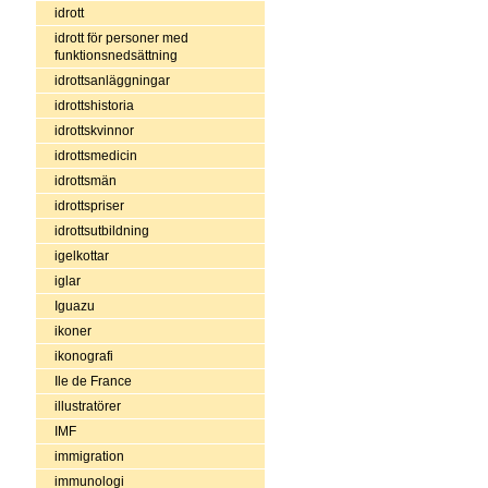
idrott
idrott för personer med
funktionsnedsättning
idrottsanläggningar
idrottshistoria
idrottskvinnor
idrottsmedicin
idrottsmän
idrottspriser
idrottsutbildning
igelkottar
iglar
Iguazu
ikoner
ikonografi
Ile de France
illustratörer
IMF
immigration
immunologi