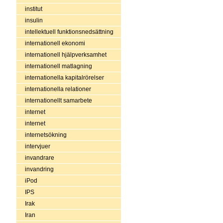
institut
insulin
intellektuell funktionsnedsättning
internationell ekonomi
internationell hjälpverksamhet
internationell matlagning
internationella kapitalrörelser
internationella relationer
internationellt samarbete
internet
internet
internetsökning
intervjuer
invandrare
invandring
iPod
IPS
Irak
Iran