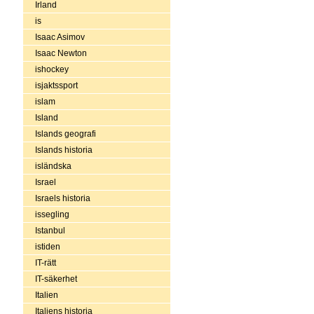
Irland
is
Isaac Asimov
Isaac Newton
ishockey
isjaktssport
islam
Island
Islands geografi
Islands historia
isländska
Israel
Israels historia
issegling
Istanbul
istiden
IT-rätt
IT-säkerhet
Italien
Italiens historia