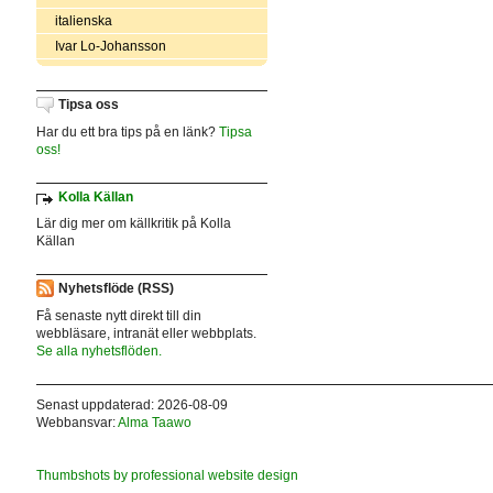
italienska
Ivar Lo-Johansson
Tipsa oss
Har du ett bra tips på en länk?
Tipsa
oss!
Kolla Källan
Lär dig mer om källkritik på Kolla
Källan
Nyhetsflöde (RSS)
Få senaste nytt direkt till din
webbläsare, intranät eller webbplats.
Se alla nyhetsflöden.
Senast uppdaterad: 2026-08-09
Webbansvar:
Alma Taawo
Thumbshots by professional website design