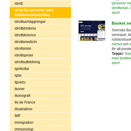
personer me
idrott
idrottsmän
,
idrott för personer med
sport
funktionsnedsättning
idrottsanläggningar
Basket.s
idrottshistoria
Svenska Bas
seriespel, tä
idrottskvinnor
rullstolsba
idrottsmedicin
närhet
och
s
idrottsmän
för att pres
Taggar:
bas
idrottspriser
med funktio
idrottsutbildning
sport
igelkottar
iglar
Iguazu
ikoner
ikonografi
Ile de France
illustratörer
IMF
immigration
immunologi