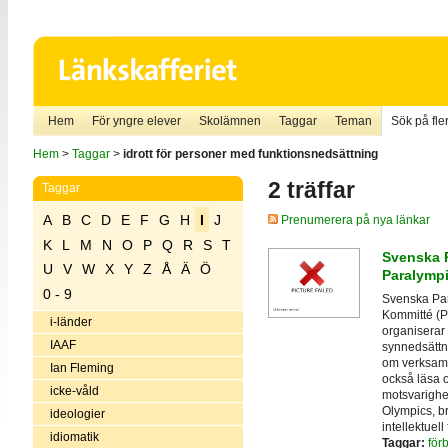
Hem
För yngre elever
Skolämnen
Taggar
Teman
Sök på fler
Hem
>
Taggar
>
idrott för personer med funktionsnedsättning
2 träffar
Taggar
A
B
C
D
E
F
G
H
I
J
Prenumerera på nya länkar
K
L
M
N
O
P
Q
R
S
T
Svenska 
U
V
W
X
Y
Z
Å
Ä
Ö
Paralymp
0 - 9
Svenska Par
Kommitté (Pa
i-länder
organiserar 
IAAF
synnedsättni
om verksamh
Ian Fleming
också läsa 
icke-våld
motsvarighet
Olympics, b
ideologier
intellektuel
idiomatik
Taggar:
för