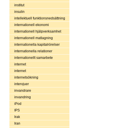
institut
insulin
intellektuell funktionsnedsättning
internationell ekonomi
internationell hjälpverksamhet
internationell matlagning
internationella kapitalrörelser
internationella relationer
internationellt samarbete
internet
internet
internetsökning
intervjuer
invandrare
invandring
iPod
IPS
Irak
Iran