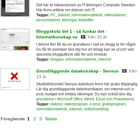
Det här är nätversionen av IT-tidningen Computer Sweden.
Här finns artiklar om datorer och IT.
Taggar:
PC
,
datorer
,
informationsteknik
,
mikrodatorer
,
persondatorer
,
tidningar
,
tidskrifter
Bloggskola del 1 - så funkar det -
Internetkunskap.se
från 10 år
I denna film får du en grundkurs i vad en blogg är för något.
Du får till exempel lära dig hur en blogg kan se ut och vad
speciella blogguttryck står för och innebär.
Taggar:
bloggar
,
informationsteknik
,
internet
Grundläggande datakunskap - Sensus
från
13 år
Studieförbundet Sensus datorkurs finns här gratis tillgänglig.
Lär dig grundläggande datorkunskaper, om internet och e-
post, budget och betala räkningar. Du kan också lära dig
grunderna i Microsoft Office (Word, Excel och Powerpoint)
.
Taggar:
datorer
,
datorprogram
,
e-post
,
gratisprogram
,
informationsteknik
,
internet
,
ordbehandling
Föregående
1
2
3
Nästa