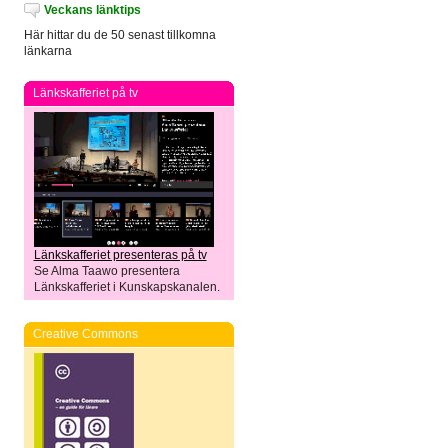
Veckans länktips
Här hittar du de 50 senast tillkomna
länkarna
Länkskafferiet på tv
Länkskafferiet presenteras på tv
Se Alma Taawo presentera
Länkskafferiet i Kunskapskanalen.
Creative Commons