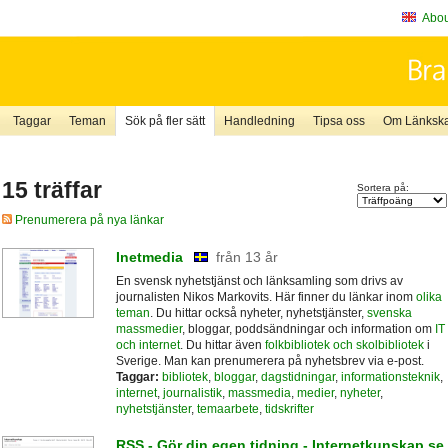
About
Taggar
Teman
Sök på fler sätt
Handledning
Tipsa oss
Om Länkskaf
15 träffar
Sortera på:
Prenumerera på nya länkar
Inetmedia
från 13 år
En svensk nyhetstjänst och länksamling som drivs av
journalisten Nikos Markovits. Här finner du länkar inom
olika
teman
. Du hittar också nyheter, nyhetstjänster,
svenska
massmedier
, bloggar, poddsändningar och information om
IT
och internet
. Du hittar även
folkbibliotek och skolbibliotek
i
Sverige. Man kan prenumerera på nyhetsbrev via e-post.
Taggar:
bibliotek
,
bloggar
,
dagstidningar
,
informationsteknik
,
internet
,
journalistik
,
massmedia
,
medier
,
nyheter
,
nyhetstjänster
,
temaarbete
,
tidskrifter
RSS - Gör din egen tidning - Internetkunskap.se