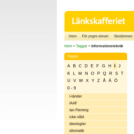
Hem
För yngre elever
Skolämnen
Hem
>
Taggar
>
informationsteknik
Taggar
A
B
C
D
E
F
G
H
I
J
K
L
M
N
O
P
Q
R
S
T
U
V
W
X
Y
Z
Å
Ä
Ö
0 - 9
i-länder
IAAF
Ian Fleming
icke-våld
ideologier
idiomatik