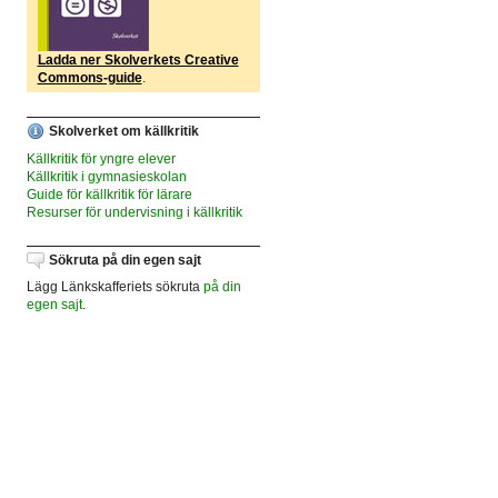
Ladda ner Skolverkets Creative
Commons-guide
.
Skolverket om källkritik
Källkritik för yngre elever
Källkritik i gymnasieskolan
Guide för källkritik för lärare
Resurser för undervisning i källkritik
Sökruta på din egen sajt
Lägg Länkskafferiets sökruta
på din
egen sajt
.