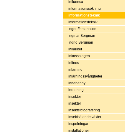
influensa
informationssökning
informationsteknik
informationsteknik
Inger Frimansson
Ingmar Bergman
Ingrid Bergman
inkariket
inkassolagen
inlines
inlärning
inlärningssvårigheter
innebandy
inredning
insekter
insekter
insektsfotografering
insektsätande växter
inspelningar
installationer