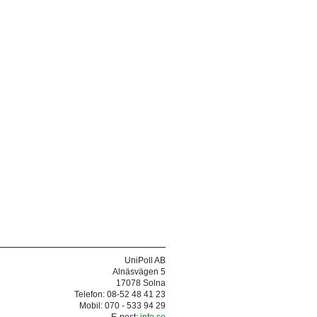
UniPoll AB
Alnäsvägen 5
17078 Solna
Telefon: 08-52 48 41 23
Mobil: 070 - 533 94 29
E-post:
info.se