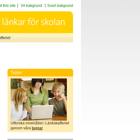
 this site
Vit bakgrund
Svart bakgrund
feriet
Taggar
Utforska innehållet i Länkskafferiet
genom våra
taggar
.