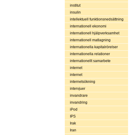
institut
insulin
intellektuell funktionsnedsättning
internationell ekonomi
internationell hjälpverksamhet
internationell matlagning
internationella kapitalrörelser
internationella relationer
internationellt samarbete
internet
internet
internetsökning
intervjuer
invandrare
invandring
iPod
IPS
Irak
Iran