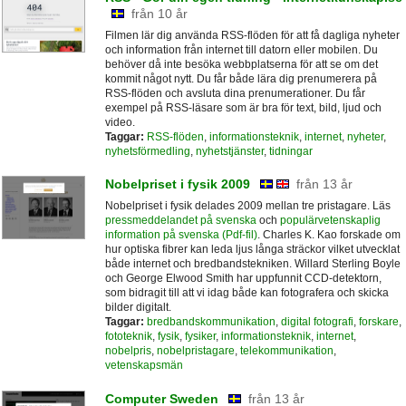
från 10 år
Filmen lär dig använda RSS-flöden för att få dagliga nyheter
och information från internet till datorn eller mobilen. Du
behöver då inte besöka webbplatserna för att se om det
kommit något nytt. Du får både lära dig prenumerera på
RSS-flöden och avsluta dina prenumerationer. Du får
exempel på RSS-läsare som är bra för text, bild, ljud och
video.
Taggar:
RSS-flöden
,
informationsteknik
,
internet
,
nyheter
,
nyhetsförmedling
,
nyhetstjänster
,
tidningar
Nobelpriset i fysik 2009
från 13 år
Nobelpriset i fysik delades 2009 mellan tre pristagare. Läs
pressmeddelandet på svenska
och
populärvetenskaplig
information på svenska (Pdf-fil)
. Charles K. Kao forskade om
hur optiska fibrer kan leda ljus långa sträckor vilket utvecklat
både internet och bredbandstekniken. Willard Sterling Boyle
och George Elwood Smith har uppfunnit CCD-detektorn,
som bidragit till att vi idag både kan fotografera och skicka
bilder digitalt.
Taggar:
bredbandskommunikation
,
digital fotografi
,
forskare
,
fototeknik
,
fysik
,
fysiker
,
informationsteknik
,
internet
,
nobelpris
,
nobelpristagare
,
telekommunikation
,
vetenskapsmän
Computer Sweden
från 13 år