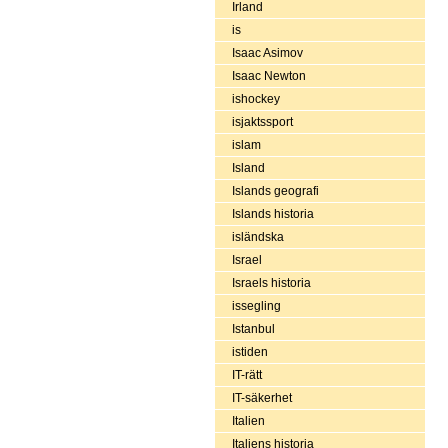
Irland
is
Isaac Asimov
Isaac Newton
ishockey
isjaktssport
islam
Island
Islands geografi
Islands historia
isländska
Israel
Israels historia
issegling
Istanbul
istiden
IT-rätt
IT-säkerhet
Italien
Italiens historia