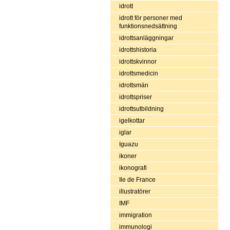
idrott
idrott för personer med
funktionsnedsättning
idrottsanläggningar
idrottshistoria
idrottskvinnor
idrottsmedicin
idrottsmän
idrottspriser
idrottsutbildning
igelkottar
iglar
Iguazu
ikoner
ikonografi
Ile de France
illustratörer
IMF
immigration
immunologi