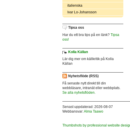
italienska
Ivar Lo-Johansson
Tipsa oss
Har du ett bra tips på en länk?
Tipsa
oss!
Kolla Källan
Lär dig mer om källkritik på Kolla
Källan
Nyhetsflöde (RSS)
Få senaste nytt direkt till din
webbläsare, intranät eller webbplats.
Se alla nyhetsflöden.
Senast uppdaterad: 2026-08-07
Webbansvar:
Alma Taawo
Thumbshots by professional website desig