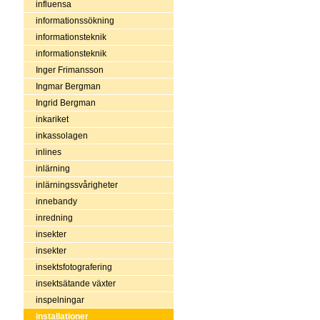
influensa
informationssökning
informationsteknik
informationsteknik
Inger Frimansson
Ingmar Bergman
Ingrid Bergman
inkariket
inkassolagen
inlines
inlärning
inlärningssvårigheter
innebandy
inredning
insekter
insekter
insektsfotografering
insektsätande växter
inspelningar
installationer