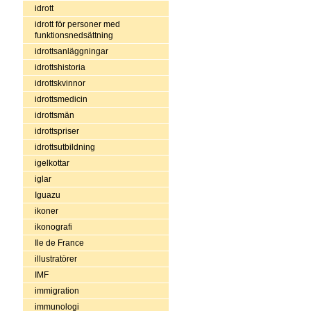
idrott
idrott för personer med
funktionsnedsättning
idrottsanläggningar
idrottshistoria
idrottskvinnor
idrottsmedicin
idrottsmän
idrottspriser
idrottsutbildning
igelkottar
iglar
Iguazu
ikoner
ikonografi
Ile de France
illustratörer
IMF
immigration
immunologi