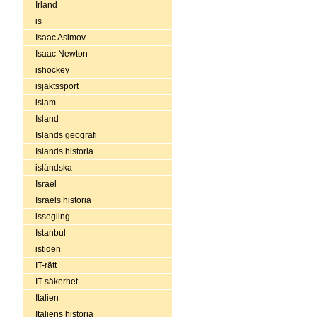
Irland
is
Isaac Asimov
Isaac Newton
ishockey
isjaktssport
islam
Island
Islands geografi
Islands historia
isländska
Israel
Israels historia
issegling
Istanbul
istiden
IT-rätt
IT-säkerhet
Italien
Italiens historia