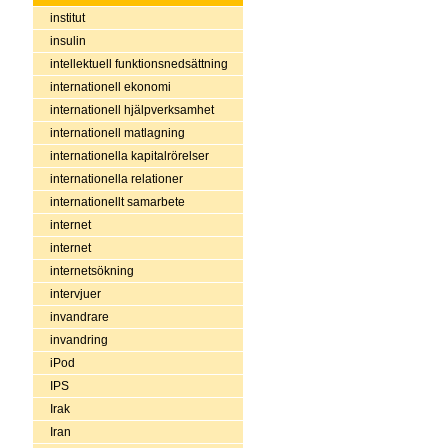
institut
insulin
intellektuell funktionsnedsättning
internationell ekonomi
internationell hjälpverksamhet
internationell matlagning
internationella kapitalrörelser
internationella relationer
internationellt samarbete
internet
internet
internetsökning
intervjuer
invandrare
invandring
iPod
IPS
Irak
Iran