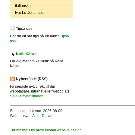
italienska
Ivar Lo-Johansson
Tipsa oss
Har du ett bra tips på en länk?
Tipsa
oss!
Kolla Källan
Lär dig mer om källkritik på Kolla
Källan
Nyhetsflöde (RSS)
Få senaste nytt direkt till din
webbläsare, intranät eller webbplats.
Se alla nyhetsflöden.
Senast uppdaterad: 2026-08-09
Webbansvar:
Alma Taawo
Thumbshots by professional website design