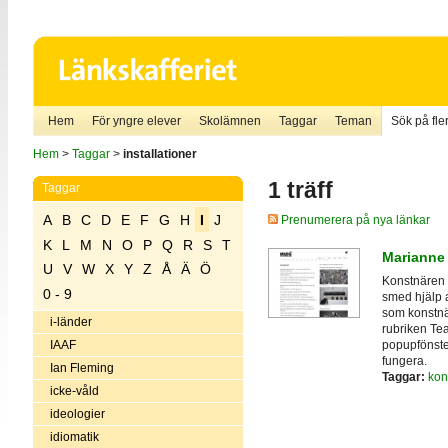
Hem
För yngre elever
Skolämnen
Taggar
Teman
Sök på fler
Hem
>
Taggar
>
installationer
1 träff
Taggar
A
B
C
D
E
F
G
H
I
J
Prenumerera på nya länkar
K
L
M
N
O
P
Q
R
S
T
Marianne
U
V
W
X
Y
Z
Å
Ä
Ö
Konstnären 
0 - 9
smed hjälp a
som konstnä
i-länder
rubriken Te
popupfönster
IAAF
fungera.
Ian Fleming
Taggar:
kon
icke-våld
ideologier
idiomatik