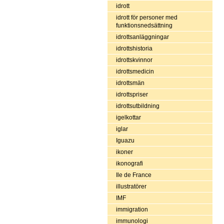
idrott
idrott för personer med
funktionsnedsättning
idrottsanläggningar
idrottshistoria
idrottskvinnor
idrottsmedicin
idrottsmän
idrottspriser
idrottsutbildning
igelkottar
iglar
Iguazu
ikoner
ikonografi
Ile de France
illustratörer
IMF
immigration
immunologi