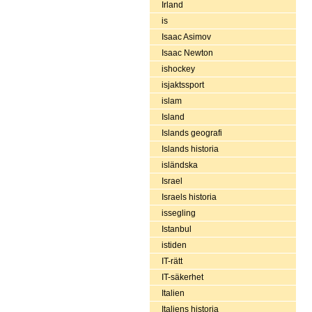
Irland
is
Isaac Asimov
Isaac Newton
ishockey
isjaktssport
islam
Island
Islands geografi
Islands historia
isländska
Israel
Israels historia
issegling
Istanbul
istiden
IT-rätt
IT-säkerhet
Italien
Italiens historia