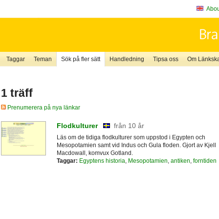
About
Taggar
Teman
Sök på fler sätt
Handledning
Tipsa oss
Om Länkskaf
1 träff
Prenumerera på nya länkar
Flodkulturer
från 10 år
Läs om de tidiga flodkulturer som uppstod i Egypten och
Mesopotamien samt vid Indus och Gula floden. Gjort av Kjell
Macdowall, komvux Gotland.
Taggar:
Egyptens historia
,
Mesopotamien
,
antiken
,
forntiden