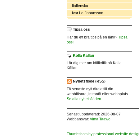
italienska
Ivar Lo-Johansson
Tipsa oss
Har du ett bra tips på en länk?
Tipsa
oss!
Kolla Källan
Lär dig mer om källkritik på Kolla
Källan
Nyhetsflöde (RSS)
Få senaste nytt direkt till din
webbläsare, intranät eller webbplats.
Se alla nyhetsflöden.
Senast uppdaterad: 2026-08-07
Webbansvar:
Alma Taawo
Thumbshots by professional website desig