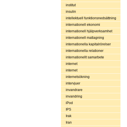
institut
insulin
intellektuell funktionsnedsättning
internationell ekonomi
internationell hjälpverksamhet
internationell matlagning
internationella kapitalrörelser
internationella relationer
internationellt samarbete
internet
internet
internetsökning
intervjuer
invandrare
invandring
iPod
IPS
Irak
Iran