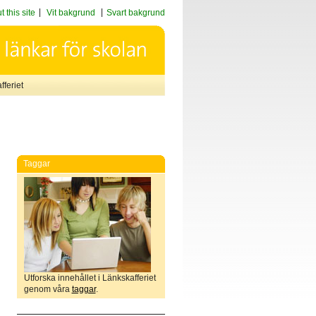
 this site
Vit bakgrund
Svart bakgrund
feriet
Taggar
Utforska innehållet i Länkskafferiet
genom våra
taggar
.