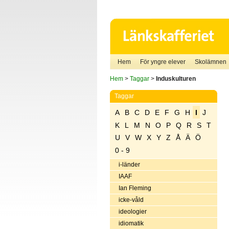
Hem
För yngre elever
Skolämnen
Hem
>
Taggar
>
Induskulturen
Taggar
A
B
C
D
E
F
G
H
I
J
K
L
M
N
O
P
Q
R
S
T
U
V
W
X
Y
Z
Å
Ä
Ö
0 - 9
i-länder
IAAF
Ian Fleming
icke-våld
ideologier
idiomatik