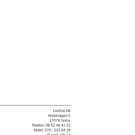
UniPoll AB
Alnäsvägen 5
17078 Solna
Telefon: 08-52 48 41 23
Mobil: 070 - 533 94 29
E-post:
info.se