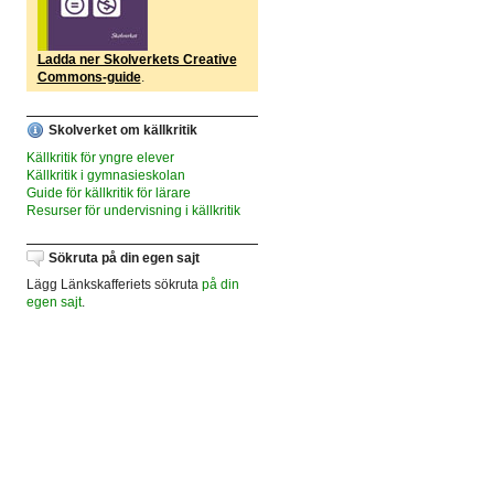
Ladda ner Skolverkets Creative
Commons-guide
.
Skolverket om källkritik
Källkritik för yngre elever
Källkritik i gymnasieskolan
Guide för källkritik för lärare
Resurser för undervisning i källkritik
Sökruta på din egen sajt
Lägg Länkskafferiets sökruta
på din
egen sajt
.