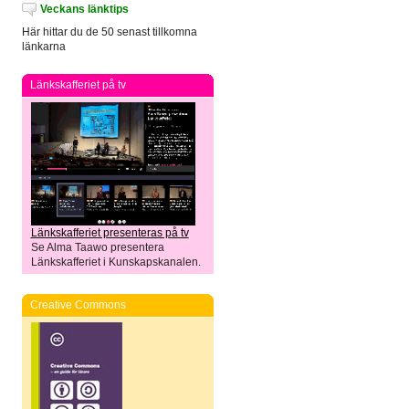
Veckans länktips
Här hittar du de 50 senast tillkomna
länkarna
Länkskafferiet på tv
Länkskafferiet presenteras på tv
Se Alma Taawo presentera
Länkskafferiet i Kunskapskanalen.
Creative Commons