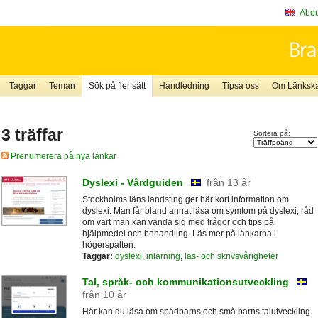
About
Taggar
Teman
Sök på fler sätt
Handledning
Tipsa oss
Om Länkskaf
3 träffar
Sortera på:
Prenumerera på nya länkar
Dyslexi - Vårdguiden
från 13 år
Stockholms läns landsting ger här kort information om
dyslexi. Man får bland annat läsa om symtom på dyslexi, råd
om vart man kan vända sig med frågor och tips på
hjälpmedel och behandling. Läs mer på länkarna i
högerspalten.
Taggar:
dyslexi
,
inlärning
,
läs- och skrivsvårigheter
Tal, språk- och kommunikationsutveckling
från 10 år
Här kan du läsa om spädbarns och små barns talutveckling