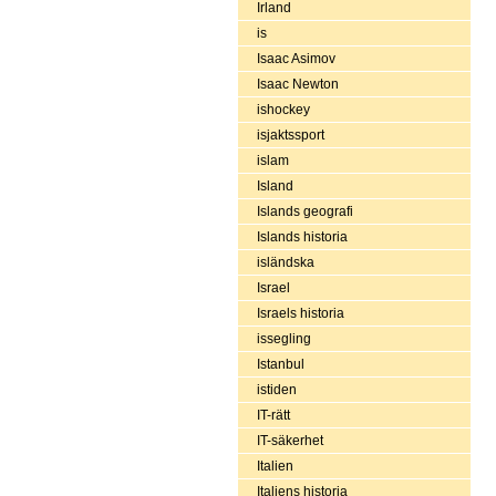
Irland
is
Isaac Asimov
Isaac Newton
ishockey
isjaktssport
islam
Island
Islands geografi
Islands historia
isländska
Israel
Israels historia
issegling
Istanbul
istiden
IT-rätt
IT-säkerhet
Italien
Italiens historia