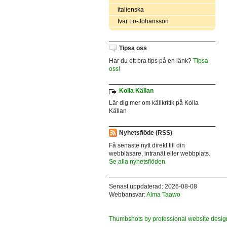
italienska
Ivar Lo-Johansson
Tipsa oss
Har du ett bra tips på en länk?
Tipsa
oss!
Kolla Källan
Lär dig mer om källkritik på Kolla
Källan
Nyhetsflöde (RSS)
Få senaste nytt direkt till din
webbläsare, intranät eller webbplats.
Se alla nyhetsflöden.
Senast uppdaterad: 2026-08-08
Webbansvar:
Alma Taawo
Thumbshots by professional website desig