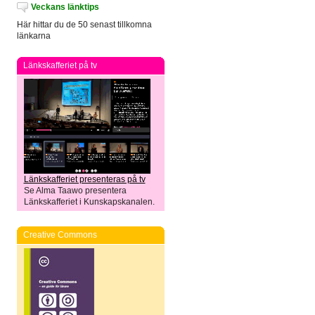
Veckans länktips
Här hittar du de 50 senast tillkomna
länkarna
Länkskafferiet på tv
Länkskafferiet presenteras på tv
Se Alma Taawo presentera
Länkskafferiet i Kunskapskanalen.
Creative Commons