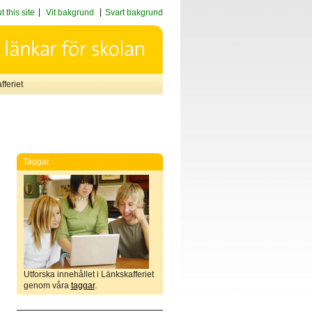
 this site
Vit bakgrund
Svart bakgrund
feriet
Taggar
Utforska innehållet i Länkskafferiet
genom våra
taggar
.