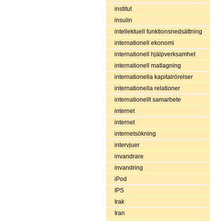
institut
insulin
intellektuell funktionsnedsättning
internationell ekonomi
internationell hjälpverksamhet
internationell matlagning
internationella kapitalrörelser
internationella relationer
internationellt samarbete
internet
internet
internetsökning
intervjuer
invandrare
invandring
iPod
IPS
Irak
Iran