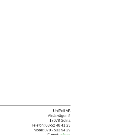
UniPoll AB
Alnäsvägen 5
17078 Solna
Telefon: 08-52 48 41 23
Mobil: 070 - 533 94 29
E-post:
info.se