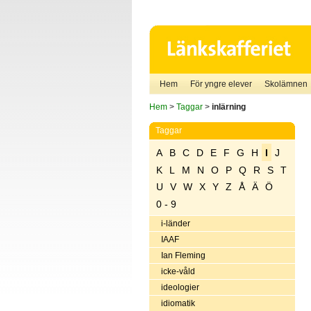
Hem
För yngre elever
Skolämnen
Hem
>
Taggar
>
inlärning
Taggar
A
B
C
D
E
F
G
H
I
J
K
L
M
N
O
P
Q
R
S
T
U
V
W
X
Y
Z
Å
Ä
Ö
0 - 9
i-länder
IAAF
Ian Fleming
icke-våld
ideologier
idiomatik