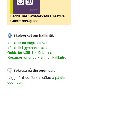
Ladda ner Skolverkets Creative
Commons-guide
.
Skolverket om källkritik
Källkritik för yngre elever
Källkritik i gymnasieskolan
Guide för källkritik för lärare
Resurser för undervisning i källkritik
Sökruta på din egen sajt
Lägg Länkskafferiets sökruta
på din
egen sajt
.