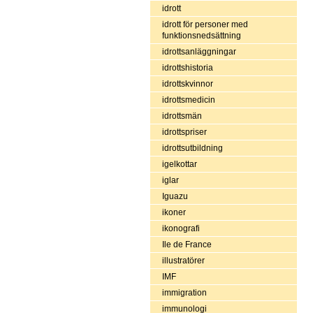
idrott
idrott för personer med
funktionsnedsättning
idrottsanläggningar
idrottshistoria
idrottskvinnor
idrottsmedicin
idrottsmän
idrottspriser
idrottsutbildning
igelkottar
iglar
Iguazu
ikoner
ikonografi
Ile de France
illustratörer
IMF
immigration
immunologi