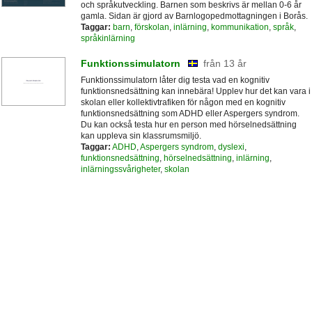
och språkutveckling. Barnen som beskrivs är mellan 0-6 år
gamla. Sidan är gjord av Barnlogopedmottagningen i Borås.
Taggar:
barn
,
förskolan
,
inlärning
,
kommunikation
,
språk
,
språkinlärning
Funktionssimulatorn
från 13 år
Funktionssimulatorn låter dig testa vad en kognitiv
funktionsnedsättning kan innebära! Upplev hur det kan vara i
skolan eller kollektivtrafiken för någon med en kognitiv
funktionsnedsättning som ADHD eller Aspergers syndrom.
Du kan också testa hur en person med hörselnedsättning
kan uppleva sin klassrumsmiljö.
Taggar:
ADHD
,
Aspergers syndrom
,
dyslexi
,
funktionsnedsättning
,
hörselnedsättning
,
inlärning
,
inlärningssvårigheter
,
skolan