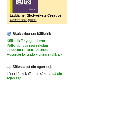
Ladda ner Skolverkets Creative
Commons-guide
.
Skolverket om källkritik
Källkritik för yngre elever
Källkritik i gymnasieskolan
Guide för källkritik för lärare
Resurser för undervisning i källkritik
Sökruta på din egen sajt
Lägg Länkskafferiets sökruta
på din
egen sajt
.