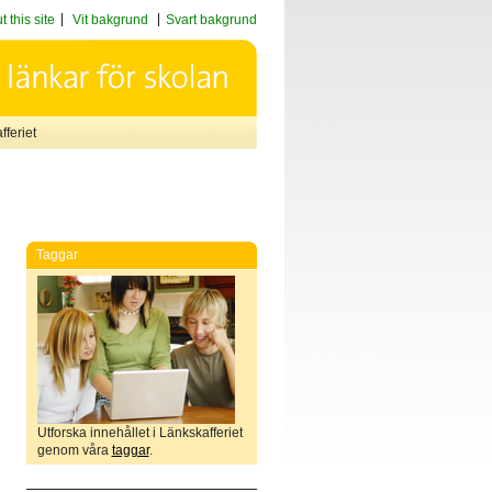
 this site
Vit bakgrund
Svart bakgrund
feriet
Taggar
Utforska innehållet i Länkskafferiet
genom våra
taggar
.