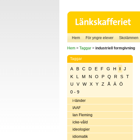
Hem
För yngre elever
Skolämnen
Hem
>
Taggar
>
industriell formgivning
Taggar
A
B
C
D
E
F
G
H
I
J
K
L
M
N
O
P
Q
R
S
T
U
V
W
X
Y
Z
Å
Ä
Ö
0 - 9
i-länder
IAAF
Ian Fleming
icke-våld
ideologier
idiomatik