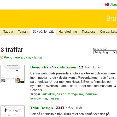
About
Taggar
Teman
Sök på fler sätt
Handledning
Tipsa oss
Om Länkskaf
3 träffar
Sortera på:
Prenumerera på nya länkar
Design från Skandinavien
från 13 år
Denna webbplats presenterar olika arkitekter och konstnärer
inom nutida nordisk designkonst. Presentationerna är främst
på engelska. Under rubriken News & Events finns tips och
nyheter på svenska. Länkar finns under rubriken Museums &
Schools.
Taggar:
arkitekter
,
design
,
formgivare
,
industriell
formgivning
,
museer
Tribu Design
från 10 år
Sök på en tidslinje från 1800-talet och framåt och titta på