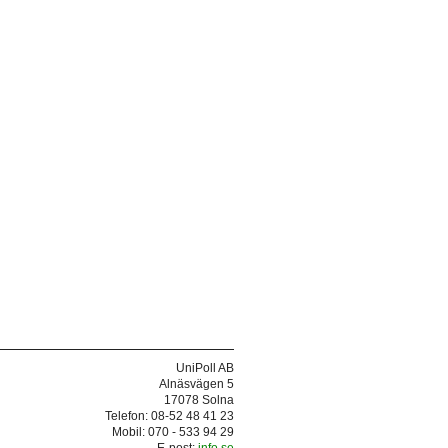
UniPoll AB
Alnäsvägen 5
17078 Solna
Telefon: 08-52 48 41 23
Mobil: 070 - 533 94 29
E-post:
info.se