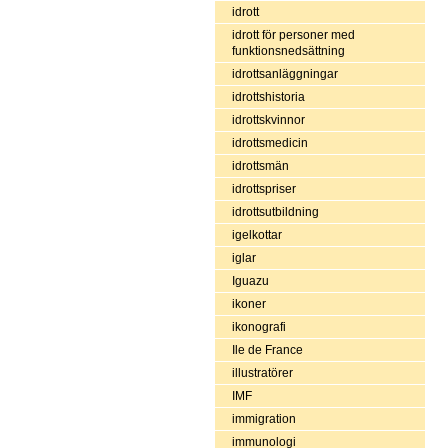
idrott
idrott för personer med
funktionsnedsättning
idrottsanläggningar
idrottshistoria
idrottskvinnor
idrottsmedicin
idrottsmän
idrottspriser
idrottsutbildning
igelkottar
iglar
Iguazu
ikoner
ikonografi
Ile de France
illustratörer
IMF
immigration
immunologi