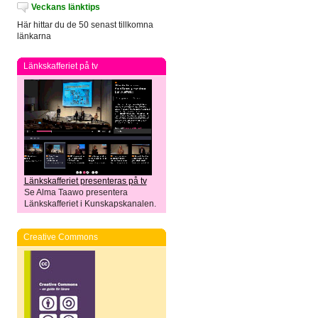
Veckans länktips
Här hittar du de 50 senast tillkomna
länkarna
Länkskafferiet på tv
Länkskafferiet presenteras på tv
Se Alma Taawo presentera
Länkskafferiet i Kunskapskanalen.
Creative Commons