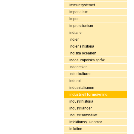
immunsystemet
imperialism
import
impressionism
indianer
Indien
Indiens historia
Indiska oceanen
indoeuropeiska språk
Indonesien
Induskulturen
industri
industrialismen
industriell formgivning
industrihistoria
industriländer
Industrisamhället
infektionssjukdomar
inflation