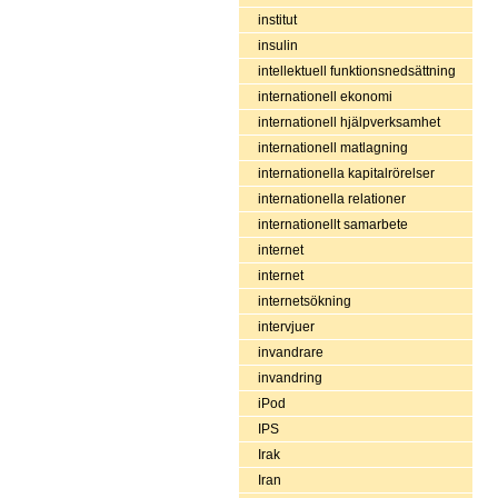
institut
insulin
intellektuell funktionsnedsättning
internationell ekonomi
internationell hjälpverksamhet
internationell matlagning
internationella kapitalrörelser
internationella relationer
internationellt samarbete
internet
internet
internetsökning
intervjuer
invandrare
invandring
iPod
IPS
Irak
Iran