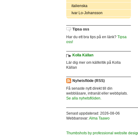
italienska
Ivar Lo-Johansson
Tipsa oss
Har du ett bra tips på en länk?
Tipsa
oss!
Kolla Källan
Lär dig mer om källkritik på Kolla
Källan
Nyhetsflöde (RSS)
Få senaste nytt direkt till din
webbläsare, intranät eller webbplats.
Se alla nyhetsflöden.
Senast uppdaterad: 2026-08-06
Webbansvar:
Alma Taawo
Thumbshots by professional website desig