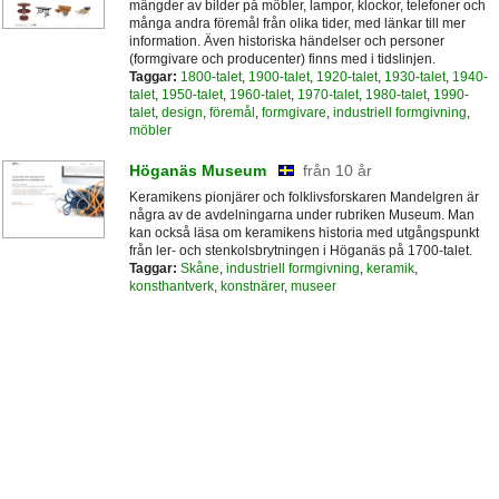
mängder av bilder på möbler, lampor, klockor, telefoner och
många andra föremål från olika tider, med länkar till mer
information. Även historiska händelser och personer
(formgivare och producenter) finns med i tidslinjen.
Taggar:
1800-talet
,
1900-talet
,
1920-talet
,
1930-talet
,
1940-
talet
,
1950-talet
,
1960-talet
,
1970-talet
,
1980-talet
,
1990-
talet
,
design
,
föremål
,
formgivare
,
industriell formgivning
,
möbler
Höganäs Museum
från 10 år
Keramikens pionjärer och folklivsforskaren Mandelgren är
några av de avdelningarna under rubriken Museum. Man
kan också läsa om keramikens historia med utgångspunkt
från ler- och stenkolsbrytningen i Höganäs på 1700-talet.
Taggar:
Skåne
,
industriell formgivning
,
keramik
,
konsthantverk
,
konstnärer
,
museer