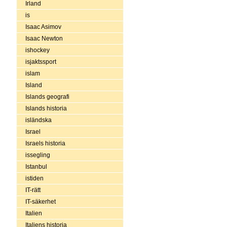
Irland
is
Isaac Asimov
Isaac Newton
ishockey
isjaktssport
islam
Island
Islands geografi
Islands historia
isländska
Israel
Israels historia
issegling
Istanbul
istiden
IT-rätt
IT-säkerhet
Italien
Italiens historia