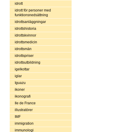
idrott
idrott för personer med
funktionsnedsättning
idrottsanläggningar
idrottshistoria
idrottskvinnor
idrottsmedicin
idrottsmän
idrottspriser
idrottsutbildning
igelkottar
iglar
Iguazu
ikoner
ikonografi
Ile de France
illustratörer
IMF
immigration
immunologi