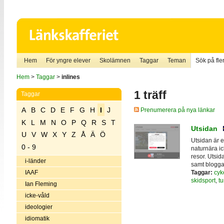
Hem
För yngre elever
Skolämnen
Taggar
Teman
Sök på fler
Hem
>
Taggar
>
inlines
1 träff
Taggar
A
B
C
D
E
F
G
H
I
J
Prenumerera på nya länkar
K
L
M
N
O
P
Q
R
S
T
Utsidan
U
V
W
X
Y
Z
Å
Ä
Ö
Utsidan är e
0 - 9
naturnära ic
resor. Utsid
i-länder
samt blogga
Taggar:
cyk
IAAF
skidsport
,
tu
Ian Fleming
icke-våld
ideologier
idiomatik