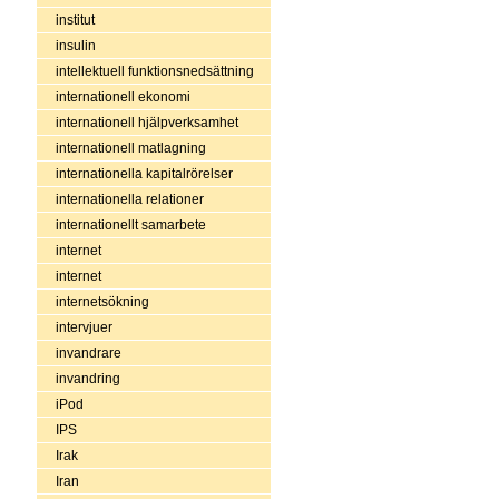
institut
insulin
intellektuell funktionsnedsättning
internationell ekonomi
internationell hjälpverksamhet
internationell matlagning
internationella kapitalrörelser
internationella relationer
internationellt samarbete
internet
internet
internetsökning
intervjuer
invandrare
invandring
iPod
IPS
Irak
Iran