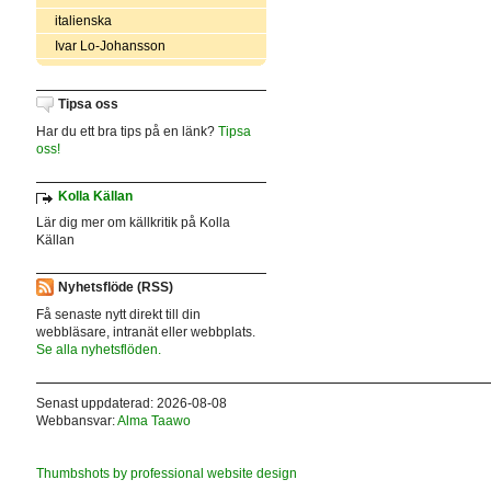
italienska
Ivar Lo-Johansson
Tipsa oss
Har du ett bra tips på en länk?
Tipsa
oss!
Kolla Källan
Lär dig mer om källkritik på Kolla
Källan
Nyhetsflöde (RSS)
Få senaste nytt direkt till din
webbläsare, intranät eller webbplats.
Se alla nyhetsflöden.
Senast uppdaterad: 2026-08-08
Webbansvar:
Alma Taawo
Thumbshots by professional website design