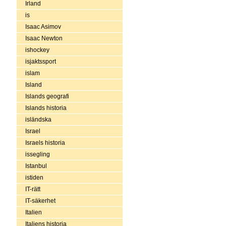
Irland
is
Isaac Asimov
Isaac Newton
ishockey
isjaktssport
islam
Island
Islands geografi
Islands historia
isländska
Israel
Israels historia
issegling
Istanbul
istiden
IT-rätt
IT-säkerhet
Italien
Italiens historia