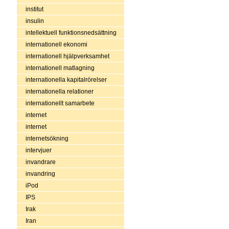
institut
insulin
intellektuell funktionsnedsättning
internationell ekonomi
internationell hjälpverksamhet
internationell matlagning
internationella kapitalrörelser
internationella relationer
internationellt samarbete
internet
internet
internetsökning
intervjuer
invandrare
invandring
iPod
IPS
Irak
Iran