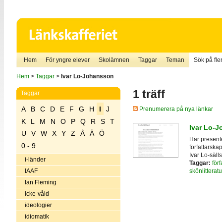
Hem
För yngre elever
Skolämnen
Taggar
Teman
Sök på fler
Hem
>
Taggar
>
Ivar Lo-Johansson
1 träff
Taggar
A
B
C
D
E
F
G
H
I
J
Prenumerera på nya länkar
K
L
M
N
O
P
Q
R
S
T
Ivar Lo-
U
V
W
X
Y
Z
Å
Ä
Ö
Här presente
0 - 9
författarska
Ivar Lo-säl
i-länder
Taggar:
förf
skönlitteratu
IAAF
Ian Fleming
icke-våld
ideologier
idiomatik