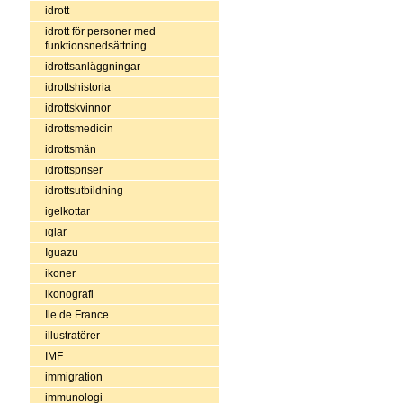
idrott
idrott för personer med
funktionsnedsättning
idrottsanläggningar
idrottshistoria
idrottskvinnor
idrottsmedicin
idrottsmän
idrottspriser
idrottsutbildning
igelkottar
iglar
Iguazu
ikoner
ikonografi
Ile de France
illustratörer
IMF
immigration
immunologi