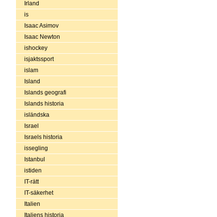
Irland
is
Isaac Asimov
Isaac Newton
ishockey
isjaktssport
islam
Island
Islands geografi
Islands historia
isländska
Israel
Israels historia
issegling
Istanbul
istiden
IT-rätt
IT-säkerhet
Italien
Italiens historia