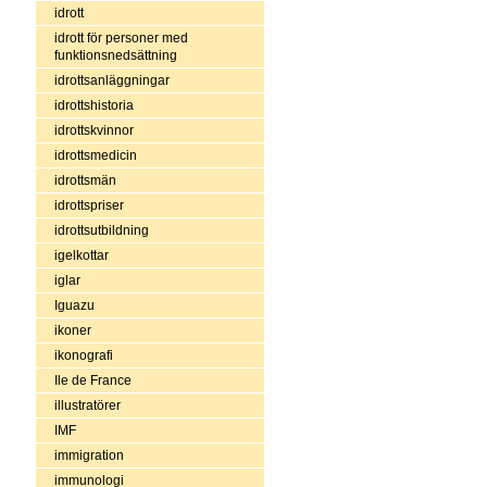
idrott
idrott för personer med
funktionsnedsättning
idrottsanläggningar
idrottshistoria
idrottskvinnor
idrottsmedicin
idrottsmän
idrottspriser
idrottsutbildning
igelkottar
iglar
Iguazu
ikoner
ikonografi
Ile de France
illustratörer
IMF
immigration
immunologi