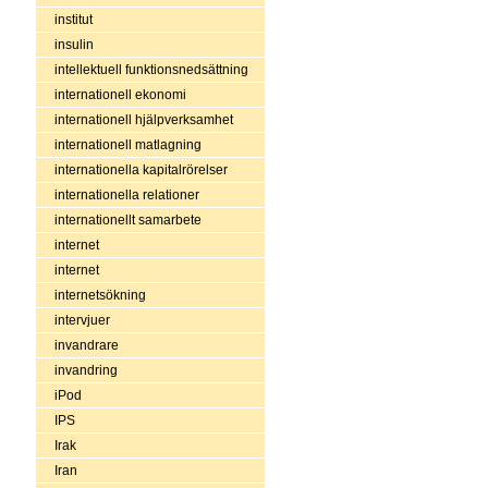
institut
insulin
intellektuell funktionsnedsättning
internationell ekonomi
internationell hjälpverksamhet
internationell matlagning
internationella kapitalrörelser
internationella relationer
internationellt samarbete
internet
internet
internetsökning
intervjuer
invandrare
invandring
iPod
IPS
Irak
Iran