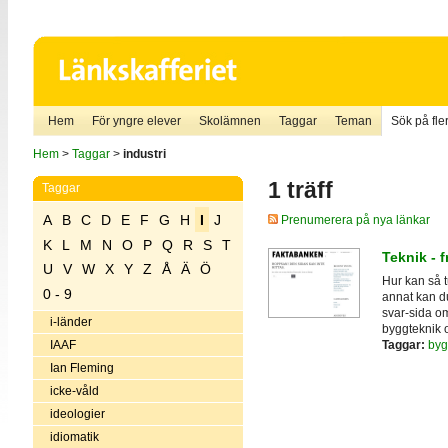
Hem
För yngre elever
Skolämnen
Taggar
Teman
Sök på fler
Hem
>
Taggar
>
industri
1 träff
Taggar
A
B
C
D
E
F
G
H
I
J
Prenumerera på nya länkar
K
L
M
N
O
P
Q
R
S
T
Teknik - 
U
V
W
X
Y
Z
Å
Ä
Ö
Hur kan så 
0 - 9
annat kan du
svar-sida om 
i-länder
byggteknik 
Taggar:
byg
IAAF
Ian Fleming
icke-våld
ideologier
idiomatik