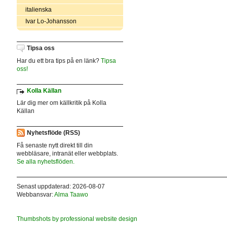
italienska
Ivar Lo-Johansson
Tipsa oss
Har du ett bra tips på en länk?
Tipsa
oss!
Kolla Källan
Lär dig mer om källkritik på Kolla
Källan
Nyhetsflöde (RSS)
Få senaste nytt direkt till din
webbläsare, intranät eller webbplats.
Se alla nyhetsflöden.
Senast uppdaterad: 2026-08-07
Webbansvar:
Alma Taawo
Thumbshots by professional website design