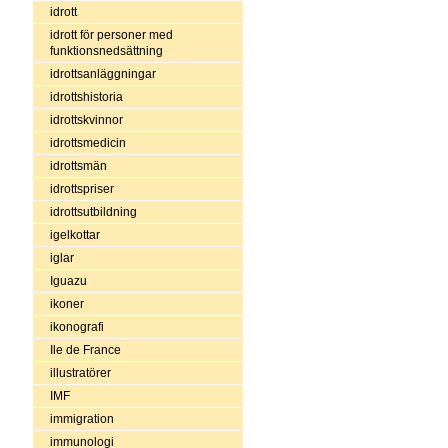
idrott
idrott för personer med
funktionsnedsättning
idrottsanläggningar
idrottshistoria
idrottskvinnor
idrottsmedicin
idrottsmän
idrottspriser
idrottsutbildning
igelkottar
iglar
Iguazu
ikoner
ikonografi
Ile de France
illustratörer
IMF
immigration
immunologi