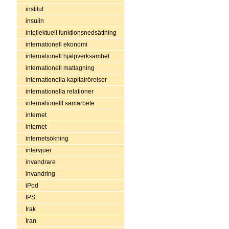
institut
insulin
intellektuell funktionsnedsättning
internationell ekonomi
internationell hjälpverksamhet
internationell matlagning
internationella kapitalrörelser
internationella relationer
internationellt samarbete
internet
internet
internetsökning
intervjuer
invandrare
invandring
iPod
IPS
Irak
Iran