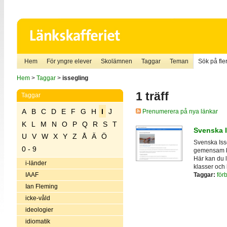
Hem
För yngre elever
Skolämnen
Taggar
Teman
Sök på fler
Hem
>
Taggar
>
issegling
1 träff
Taggar
A
B
C
D
E
F
G
H
I
J
Prenumerera på nya länkar
K
L
M
N
O
P
Q
R
S
T
Svenska I
U
V
W
X
Y
Z
Å
Ä
Ö
Svenska Iss
0 - 9
gemensam be
Här kan du 
i-länder
klasser och h
Taggar:
för
IAAF
Ian Fleming
icke-våld
ideologier
idiomatik