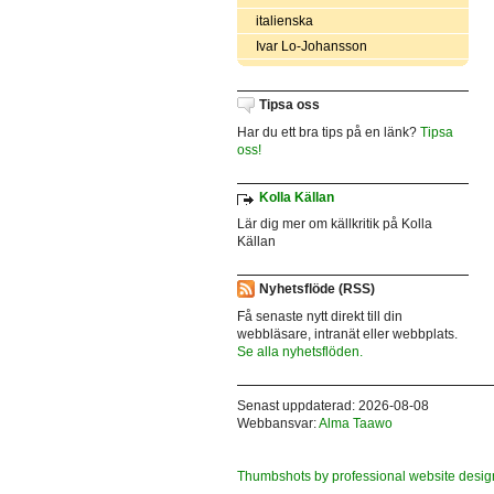
italienska
Ivar Lo-Johansson
Tipsa oss
Har du ett bra tips på en länk?
Tipsa
oss!
Kolla Källan
Lär dig mer om källkritik på Kolla
Källan
Nyhetsflöde (RSS)
Få senaste nytt direkt till din
webbläsare, intranät eller webbplats.
Se alla nyhetsflöden.
Senast uppdaterad: 2026-08-08
Webbansvar:
Alma Taawo
Thumbshots by professional website desig