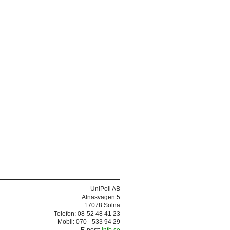
UniPoll AB
Alnäsvägen 5
17078 Solna
Telefon: 08-52 48 41 23
Mobil: 070 - 533 94 29
E-post:
info.se