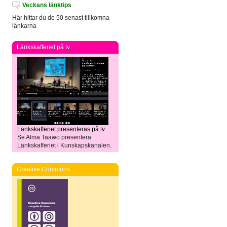
Veckans länktips
Här hittar du de 50 senast tillkomna
länkarna
Länkskafferiet på tv
Länkskafferiet presenteras på tv
Se Alma Taawo presentera
Länkskafferiet i Kunskapskanalen.
Creative Commons