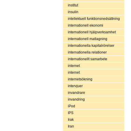
institut
insulin
intellektuell funktionsnedsättning
internationell ekonomi
internationell hjälpverksamhet
internationell matlagning
internationella kapitalrörelser
internationella relationer
internationellt samarbete
internet
internet
internetsökning
intervjuer
invandrare
invandring
iPod
IPS
Irak
Iran