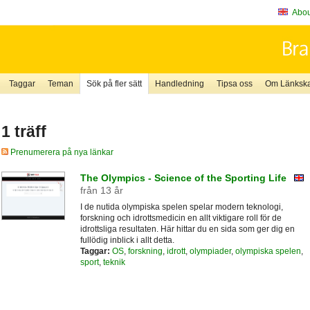
About
Taggar
Teman
Sök på fler sätt
Handledning
Tipsa oss
Om Länkskaf
1 träff
Prenumerera på nya länkar
The Olympics - Science of the Sporting Life
från 13 år
I de nutida olympiska spelen spelar modern teknologi,
forskning och idrottsmedicin en allt viktigare roll för de
idrottsliga resultaten. Här hittar du en sida som ger dig en
fullödig inblick i allt detta.
Taggar:
OS
,
forskning
,
idrott
,
olympiader
,
olympiska spelen
,
sport
,
teknik