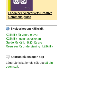
Ladda ner Skolverkets Creative
Commons-guide
.
Skolverket om källkritik
Källkritik för yngre elever
Källkritik i gymnasieskolan
Guide för källkritik för lärare
Resurser för undervisning i källkritik
Sökruta på din egen sajt
Lägg Länkskafferiets sökruta
på din
egen sajt
.