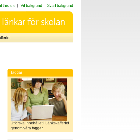
 this site
Vit bakgrund
Svart bakgrund
feriet
Taggar
Utforska innehållet i Länkskafferiet
genom våra
taggar
.