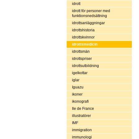
idrott
idrott för personer med
funktionsnedsättning
idrottsanläggningar
idrottshistoria
idrottskvinnor
idrottsmedicin
idrottsmän
idrottspriser
idrottsutbildning
igelkottar
iglar
Iguazu
ikoner
ikonografi
Ile de France
illustratörer
IMF
immigration
immunologi