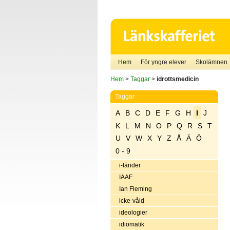
Hem
För yngre elever
Skolämnen
Hem
>
Taggar
>
idrottsmedicin
Taggar
A
B
C
D
E
F
G
H
I
J
K
L
M
N
O
P
Q
R
S
T
U
V
W
X
Y
Z
Å
Ä
Ö
0 - 9
i-länder
IAAF
Ian Fleming
icke-våld
ideologier
idiomatik