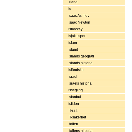
Irland
is
Isaac Asimov
Isaac Newton
ishockey
isjaktssport
islam
Island
Islands geografi
Islands historia
isländska
Israel
Israels historia
issegling
Istanbul
istiden
IT-rätt
IT-säkerhet
Italien
Italiens historia