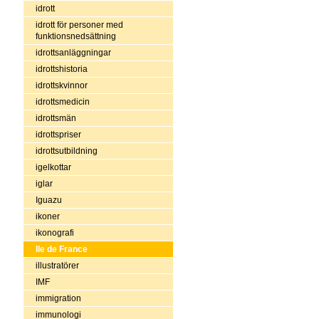
idrott
idrott för personer med
funktionsnedsättning
idrottsanläggningar
idrottshistoria
idrottskvinnor
idrottsmedicin
idrottsmän
idrottspriser
idrottsutbildning
igelkottar
iglar
Iguazu
ikoner
ikonografi
Ile de France
illustratörer
IMF
immigration
immunologi