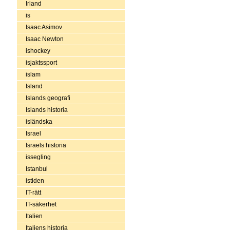
Irland
is
Isaac Asimov
Isaac Newton
ishockey
isjaktssport
islam
Island
Islands geografi
Islands historia
isländska
Israel
Israels historia
issegling
Istanbul
istiden
IT-rätt
IT-säkerhet
Italien
Italiens historia