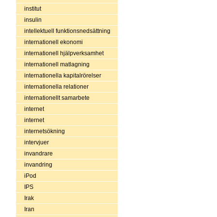
institut
insulin
intellektuell funktionsnedsättning
internationell ekonomi
internationell hjälpverksamhet
internationell matlagning
internationella kapitalrörelser
internationella relationer
internationellt samarbete
internet
internet
internetsökning
intervjuer
invandrare
invandring
iPod
IPS
Irak
Iran