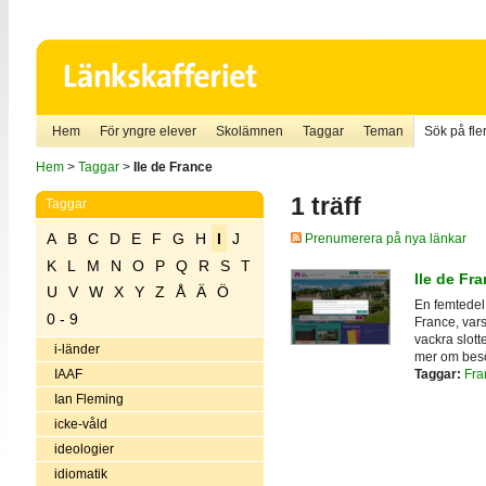
Hem
För yngre elever
Skolämnen
Taggar
Teman
Sök på fler
Hem
>
Taggar
>
Ile de France
1 träff
Taggar
A
B
C
D
E
F
G
H
I
J
Prenumerera på nya länkar
K
L
M
N
O
P
Q
R
S
T
Ile de Fr
U
V
W
X
Y
Z
Å
Ä
Ö
En femtedel 
0 - 9
France, vars
vackra slott
i-länder
mer om besö
Taggar:
Fra
IAAF
Ian Fleming
icke-våld
ideologier
idiomatik