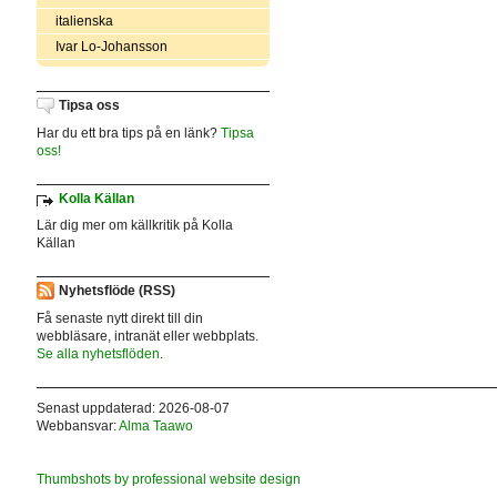
italienska
Ivar Lo-Johansson
Tipsa oss
Har du ett bra tips på en länk?
Tipsa
oss!
Kolla Källan
Lär dig mer om källkritik på Kolla
Källan
Nyhetsflöde (RSS)
Få senaste nytt direkt till din
webbläsare, intranät eller webbplats.
Se alla nyhetsflöden.
Senast uppdaterad: 2026-08-07
Webbansvar:
Alma Taawo
Thumbshots by professional website design