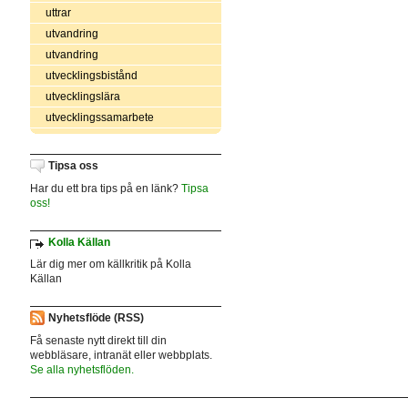
uttrar
utvandring
utvandring
utvecklingsbistånd
utvecklingslära
utvecklingssamarbete
Tipsa oss
Har du ett bra tips på en länk?
Tipsa
oss!
Kolla Källan
Lär dig mer om källkritik på Kolla
Källan
Nyhetsflöde (RSS)
Få senaste nytt direkt till din
webbläsare, intranät eller webbplats.
Se alla nyhetsflöden.