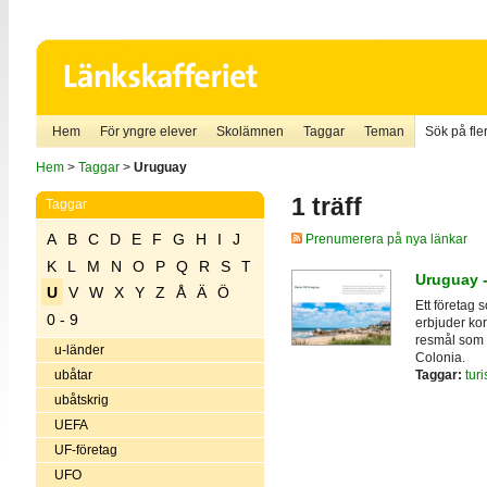
Hem
För yngre elever
Skolämnen
Taggar
Teman
Sök på fler
Hem
>
Taggar
>
Uruguay
1 träff
Taggar
A
B
C
D
E
F
G
H
I
J
Prenumerera på nya länkar
K
L
M
N
O
P
Q
R
S
T
Uruguay 
U
V
W
X
Y
Z
Å
Ä
Ö
Ett företag 
0 - 9
erbjuder ko
resmål som
u-länder
Colonia.
Taggar:
tur
ubåtar
ubåtskrig
UEFA
UF-företag
UFO