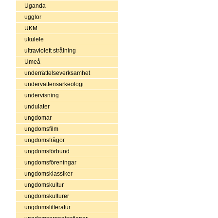
Uganda
ugglor
UKM
ukulele
ultraviolett strålning
Umeå
underrättelseverksamhet
undervattensarkeologi
undervisning
undulater
ungdomar
ungdomsfilm
ungdomsfrågor
ungdomsförbund
ungdomsföreningar
ungdomsklassiker
ungdomskultur
ungdomskulturer
ungdomslitteratur