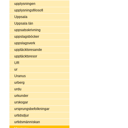
upplysningen
upplysningsfilosofi
Uppsala
Uppsala län
uppsatsskrivning
uppslagsböcker
uppslagsverk
upptäcktsresande
upptäcktsresor
UR
ur
Uranus
urberg
urdu
urkunder
urskogar
ursprungsbefolkningar
urtidsdjur
urtidsmänniskan