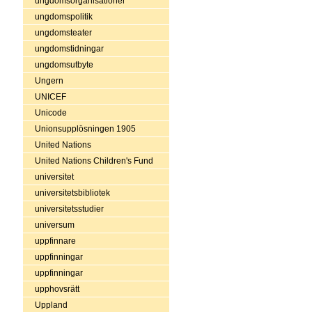
ungdomsorganisationer
ungdomspolitik
ungdomsteater
ungdomstidningar
ungdomsutbyte
Ungern
UNICEF
Unicode
Unionsupplösningen 1905
United Nations
United Nations Children's Fund
universitet
universitetsbibliotek
universitetsstudier
universum
uppfinnare
uppfinningar
uppfinningar
upphovsrätt
Uppland