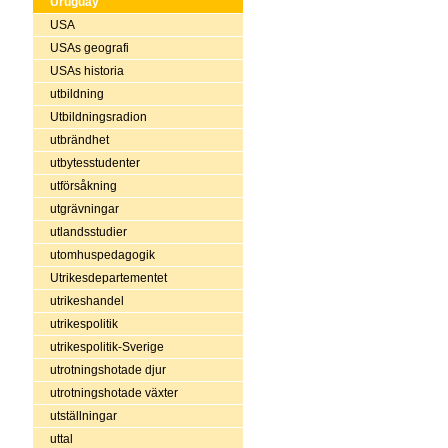
Uruguay
USA
USAs geografi
USAs historia
utbildning
Utbildningsradion
utbrändhet
utbytesstudenter
utförsåkning
utgrävningar
utlandsstudier
utomhuspedagogik
Utrikesdepartementet
utrikeshandel
utrikespolitik
utrikespolitik-Sverige
utrotningshotade djur
utrotningshotade växter
utställningar
uttal