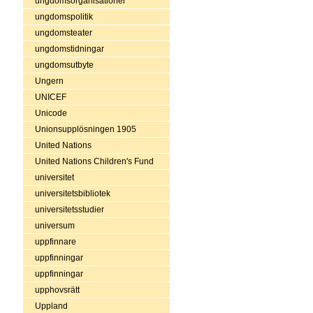
ungdomsorganisationer
ungdomspolitik
ungdomsteater
ungdomstidningar
ungdomsutbyte
Ungern
UNICEF
Unicode
Unionsupplösningen 1905
United Nations
United Nations Children's Fund
universitet
universitetsbibliotek
universitetsstudier
universum
uppfinnare
uppfinningar
uppfinningar
upphovsrätt
Uppland