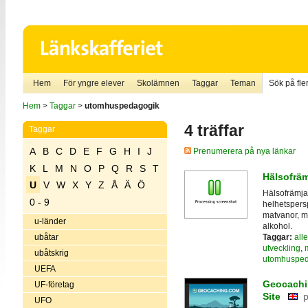
Hem
För yngre elever
Skolämnen
Taggar
Teman
Sök på fler
Hem
>
Taggar
>
utomhuspedagogik
4 träffar
Taggar
A
B
C
D
E
F
G
H
I
J
Prenumerera på nya länkar
K
L
M
N
O
P
Q
R
S
T
Hälsofrä
U
V
W
X
Y
Z
Å
Ä
Ö
Hälsofrämjan
0 - 9
helhetspersp
matvanor, mo
u-länder
alkohol.
Taggar:
all
ubåtar
utveckling
,
ubåtskrig
utomhusped
UEFA
Geocachin
UF-företag
Site
p
UFO