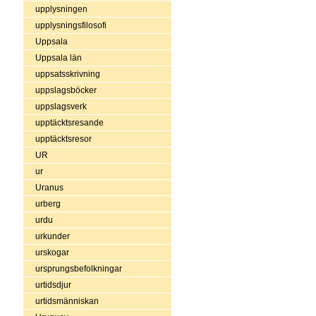
upplysningen
upplysningsfilosofi
Uppsala
Uppsala län
uppsatsskrivning
uppslagsböcker
uppslagsverk
upptäcktsresande
upptäcktsresor
UR
ur
Uranus
urberg
urdu
urkunder
urskogar
ursprungsbefolkningar
urtidsdjur
urtidsmänniskan