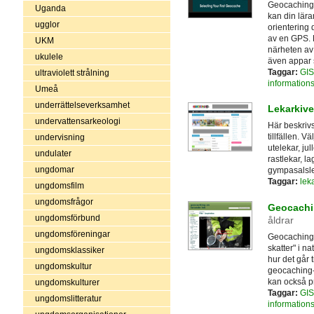
Geocaching p
Uganda
kan din lär
ugglor
orientering 
av en GPS. 
UKM
närheten av 
ukulele
även appar 
Taggar:
GIS
ultraviolett strålning
informations
Umeå
underrättelseverksamhet
Lekarkive
undervattensarkeologi
Här beskrivs
tillfällen. V
undervisning
utelekar, ju
undulater
rastlekar, l
ungdomar
gympasalsl
Taggar:
lek
ungdomsfilm
ungdomsfrågor
Geocachin
ungdomsförbund
åldrar
ungdomsföreningar
Geocaching 
skatter" i n
ungdomsklassiker
hur det går 
ungdomskultur
geocaching-
kan också pr
ungdomskulturer
Taggar:
GIS
ungdomslitteratur
informations