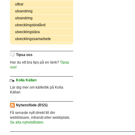
uttrar
utvandring
utvandring
utvecklingsbistånd
utvecklingslära
utvecklingssamarbete
Tipsa oss
Har du ett bra tips på en länk?
Tipsa
oss!
Kolla Källan
Lär dig mer om källkritik på Kolla
Källan
Nyhetsflöde (RSS)
Få senaste nytt direkt till din
webbläsare, intranät eller webbplats.
Se alla nyhetsflöden.