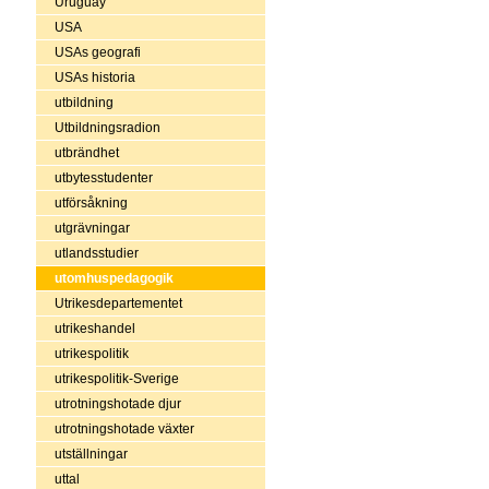
Uruguay
USA
USAs geografi
USAs historia
utbildning
Utbildningsradion
utbrändhet
utbytesstudenter
utförsåkning
utgrävningar
utlandsstudier
utomhuspedagogik
Utrikesdepartementet
utrikeshandel
utrikespolitik
utrikespolitik-Sverige
utrotningshotade djur
utrotningshotade växter
utställningar
uttal