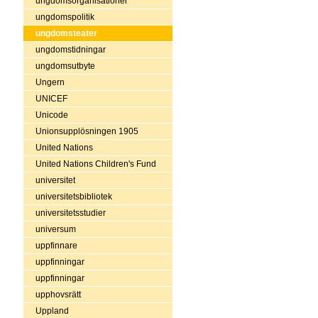
ungdomsorganisationer
ungdomspolitik
ungdomsteater
ungdomstidningar
ungdomsutbyte
Ungern
UNICEF
Unicode
Unionsupplösningen 1905
United Nations
United Nations Children's Fund
universitet
universitetsbibliotek
universitetsstudier
universum
uppfinnare
uppfinningar
uppfinningar
upphovsrätt
Uppland