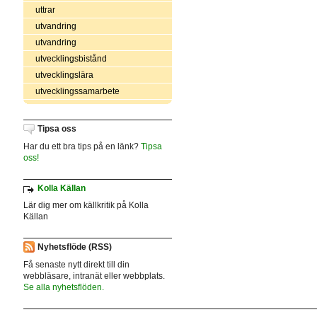
uttrar
utvandring
utvandring
utvecklingsbistånd
utvecklingslära
utvecklingssamarbete
Tipsa oss
Har du ett bra tips på en länk?
Tipsa
oss!
Kolla Källan
Lär dig mer om källkritik på Kolla
Källan
Nyhetsflöde (RSS)
Få senaste nytt direkt till din
webbläsare, intranät eller webbplats.
Se alla nyhetsflöden.