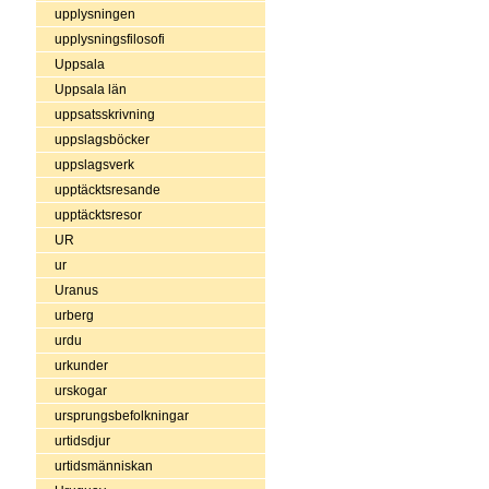
upplysningen
upplysningsfilosofi
Uppsala
Uppsala län
uppsatsskrivning
uppslagsböcker
uppslagsverk
upptäcktsresande
upptäcktsresor
UR
ur
Uranus
urberg
urdu
urkunder
urskogar
ursprungsbefolkningar
urtidsdjur
urtidsmänniskan