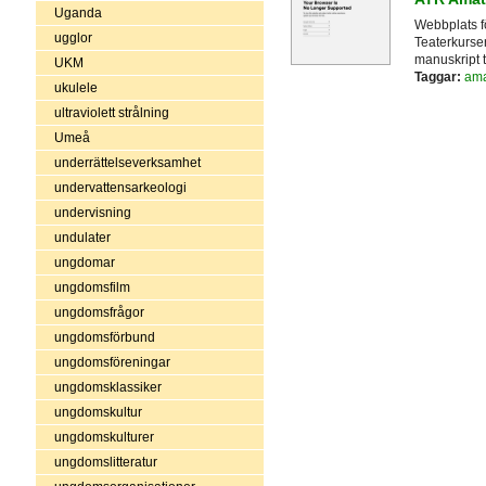
Uganda
Webbplats f
ugglor
Teaterkurse
manuskript t
UKM
Taggar:
ama
ukulele
ultraviolett strålning
Umeå
underrättelseverksamhet
undervattensarkeologi
undervisning
undulater
ungdomar
ungdomsfilm
ungdomsfrågor
ungdomsförbund
ungdomsföreningar
ungdomsklassiker
ungdomskultur
ungdomskulturer
ungdomslitteratur