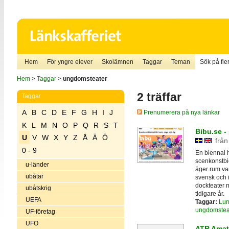
Hem
För yngre elever
Skolämnen
Taggar
Teman
Sök på fler
Hem
>
Taggar
>
ungdomsteater
2 träffar
Taggar
A
B
C
D
E
F
G
H
I
J
Prenumerera på nya länkar
K
L
M
N
O
P
Q
R
S
T
Bibu.se -
U
V
W
X
Y
Z
Å
Ä
Ö
från
0 - 9
En biennal h
scenkonstbi
u-länder
äger rum var
ubåtar
svensk och i
dockteater 
ubåtskrig
tidigare år.
UEFA
Taggar:
Lu
ungdomstea
UF-företag
UFO
ATR Amat