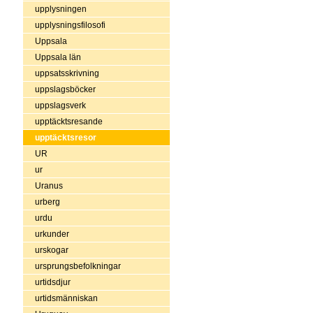
upplysningen
upplysningsfilosofi
Uppsala
Uppsala län
uppsatsskrivning
uppslagsböcker
uppslagsverk
upptäcktsresande
upptäcktsresor
UR
ur
Uranus
urberg
urdu
urkunder
urskogar
ursprungsbefolkningar
urtidsdjur
urtidsmänniskan