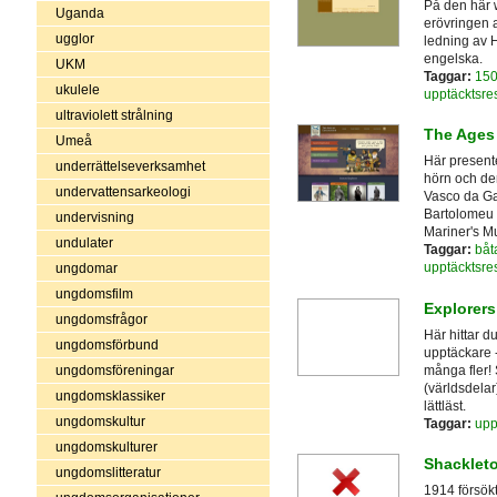
På den här 
Uganda
erövringen 
ugglor
ledning av H
engelska.
UKM
Taggar:
150
ukulele
upptäcktsre
ultraviolett strålning
The Ages 
Umeå
Här presente
underrättelseverksamhet
hörn och der
undervattensarkeologi
Vasco da Ga
Bartolomeu 
undervisning
Mariner's M
undulater
Taggar:
båt
upptäcktsre
ungdomar
ungdomsfilm
Explorers
ungdomsfrågor
Här hittar d
ungdomsförbund
upptäckare 
många fler! 
ungdomsföreningar
(världsdela
ungdomsklassiker
lättläst.
ungdomskultur
Taggar:
upp
ungdomskulturer
Shacklet
ungdomslitteratur
1914 försökte