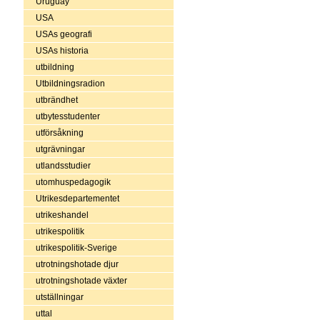
Uruguay
USA
USAs geografi
USAs historia
utbildning
Utbildningsradion
utbrändhet
utbytesstudenter
utförsåkning
utgrävningar
utlandsstudier
utomhuspedagogik
Utrikesdepartementet
utrikeshandel
utrikespolitik
utrikespolitik-Sverige
utrotningshotade djur
utrotningshotade växter
utställningar
uttal