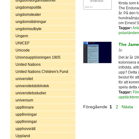
ungdomsorganisationer
första som k
ungdomspolitik
The Enduran
år. På den h
ungdomsteater
hundraårsju
ungdomstidningar
om Ernest S
Taggar:
Anta
ungdomsutbyte
polarländer
Ungern
UNICEF
The Jame
år
Unicode
Det är år 16
Unionsupplösningen 1905
kolonisera 
United Nations
infödda, all
United Nations Children's Fund
upp? Detta 
beslut för a
universitet
för att komm
universitetsbibliotek
spela detta 
Taggar:
För
universitetsstudier
upptäcktsre
universum
Föregående
1
2
Nästa
uppfinnare
uppfinningar
uppfinningar
upphovsrätt
Uppland