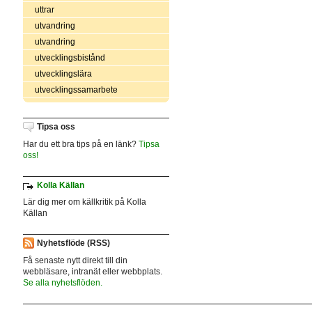
uttrar
utvandring
utvandring
utvecklingsbistånd
utvecklingslära
utvecklingssamarbete
Tipsa oss
Har du ett bra tips på en länk?
Tipsa
oss!
Kolla Källan
Lär dig mer om källkritik på Kolla
Källan
Nyhetsflöde (RSS)
Få senaste nytt direkt till din
webbläsare, intranät eller webbplats.
Se alla nyhetsflöden.