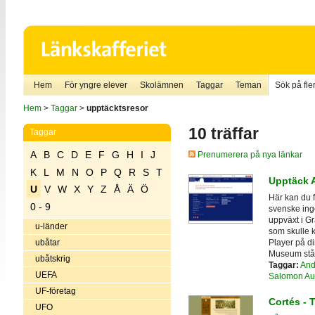
Hem
För yngre elever
Skolämnen
Taggar
Teman
Sök på fler
Hem
>
Taggar
>
upptäcktsresor
10 träffar
Taggar
A
B
C
D
E
F
G
H
I
J
Prenumerera på nya länkar
K
L
M
N
O
P
Q
R
S
T
Upptäck 
U
V
W
X
Y
Z
Å
Ä
Ö
Här kan du 
0 - 9
svenske inge
uppväxt i Gr
u-länder
som skulle 
Player på di
ubåtar
Museum stå
ubåtskrig
Taggar:
And
UEFA
Salomon Au
UF-företag
Cortés - T
UFO