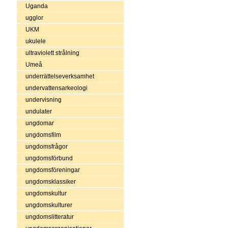
Uganda
ugglor
UKM
ukulele
ultraviolett strålning
Umeå
underrättelseverksamhet
undervattensarkeologi
undervisning
undulater
ungdomar
ungdomsfilm
ungdomsfrågor
ungdomsförbund
ungdomsföreningar
ungdomsklassiker
ungdomskultur
ungdomskulturer
ungdomslitteratur