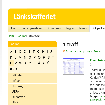
Hem
För yngre elever
Skolämnen
Taggar
Teman
Sök på fler
Hem
>
Taggar
>
Unicode
1 träff
Taggar
A
B
C
D
E
F
G
H
I
J
Prenumerera på nya länkar
K
L
M
N
O
P
Q
R
S
T
The Unic
U
V
W
X
Y
Z
Å
Ä
Ö
år
0 - 9
Undrar du vi
eller thailän
u-länder
världen? På
ubåtar
och tecken s
kan laddas n
ubåtskrig
datorer kan 
UEFA
Unicode ka
Taggar:
alf
UF-företag
skriftspråk
,
UFO