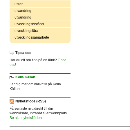
uttrar
utvandring
utvandring
utvecklingsbistånd
utvecklingslära
utvecklingssamarbete
Tipsa oss
Har du ett bra tips på en länk?
Tipsa
oss!
Kolla Källan
Lär dig mer om källkritik på Kolla
Källan
Nyhetsflöde (RSS)
Få senaste nytt direkt till din
webbläsare, intranät eller webbplats.
Se alla nyhetsflöden.