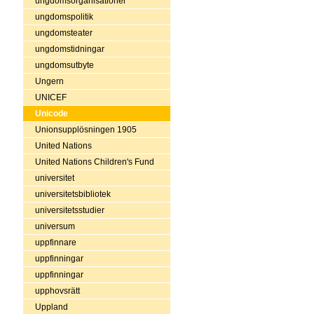
ungdomsorganisationer
ungdomspolitik
ungdomsteater
ungdomstidningar
ungdomsutbyte
Ungern
UNICEF
Unicode
Unionsupplösningen 1905
United Nations
United Nations Children's Fund
universitet
universitetsbibliotek
universitetsstudier
universum
uppfinnare
uppfinningar
uppfinningar
upphovsrätt
Uppland