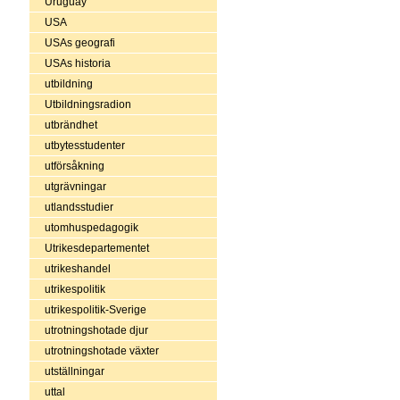
Uruguay
USA
USAs geografi
USAs historia
utbildning
Utbildningsradion
utbrändhet
utbytesstudenter
utförsåkning
utgrävningar
utlandsstudier
utomhuspedagogik
Utrikesdepartementet
utrikeshandel
utrikespolitik
utrikespolitik-Sverige
utrotningshotade djur
utrotningshotade växter
utställningar
uttal