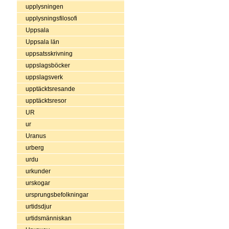
upplysningen
upplysningsfilosofi
Uppsala
Uppsala län
uppsatsskrivning
uppslagsböcker
uppslagsverk
upptäcktsresande
upptäcktsresor
UR
ur
Uranus
urberg
urdu
urkunder
urskogar
ursprungsbefolkningar
urtidsdjur
urtidsmänniskan