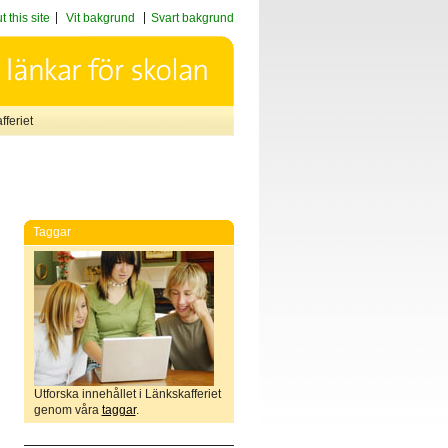
 this site
Vit bakgrund
Svart bakgrund
feriet
Taggar
Utforska innehållet i Länkskafferiet
genom våra
taggar
.