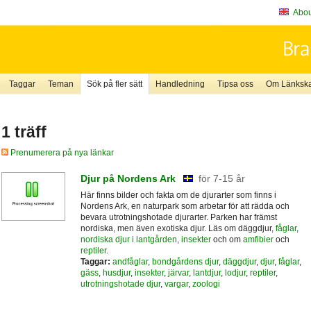
About
Taggar
Teman
Sök på fler sätt
Handledning
Tipsa oss
Om Länkskaf
1 träff
Prenumerera på nya länkar
Djur på Nordens Ark
för 7-15 år
Här finns bilder och fakta om de djurarter som finns i
Nordens Ark, en naturpark som arbetar för att rädda och
bevara utrotningshotade djurarter. Parken har främst
nordiska, men även exotiska djur. Läs om däggdjur,
fåglar
,
nordiska djur i lantgården
,
insekter
och om
amfibier
och
reptiler
.
Taggar:
andfåglar
,
bondgårdens djur
,
däggdjur
,
djur
,
fåglar
,
gäss
,
husdjur
,
insekter
,
järvar
,
lantdjur
,
lodjur
,
reptiler
,
utrotningshotade djur
,
vargar
,
zoologi