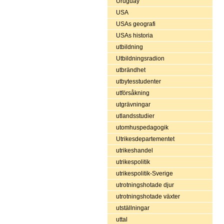
Uruguay
USA
USAs geografi
USAs historia
utbildning
Utbildningsradion
utbrändhet
utbytesstudenter
utförsåkning
utgrävningar
utlandsstudier
utomhuspedagogik
Utrikesdepartementet
utrikeshandel
utrikespolitik
utrikespolitik-Sverige
utrotningshotade djur
utrotningshotade växter
utställningar
uttal