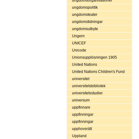
ungdomsorganisationer
ungdomspolitik
ungdomsteater
ungdomstidningar
ungdomsutbyte
Ungern
UNICEF
Unicode
Unionsupplösningen 1905
United Nations
United Nations Children's Fund
universitet
universitetsbibliotek
universitetsstudier
universum
uppfinnare
uppfinningar
uppfinningar
upphovsrätt
Uppland