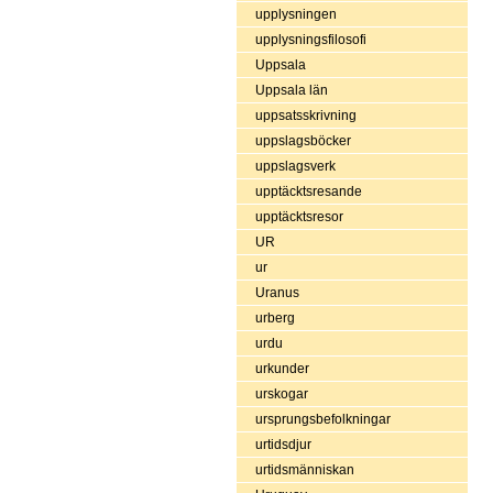
upplysningen
upplysningsfilosofi
Uppsala
Uppsala län
uppsatsskrivning
uppslagsböcker
uppslagsverk
upptäcktsresande
upptäcktsresor
UR
ur
Uranus
urberg
urdu
urkunder
urskogar
ursprungsbefolkningar
urtidsdjur
urtidsmänniskan