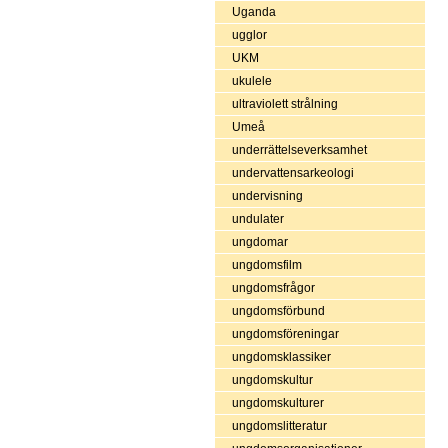
Uganda
ugglor
UKM
ukulele
ultraviolett strålning
Umeå
underrättelseverksamhet
undervattensarkeologi
undervisning
undulater
ungdomar
ungdomsfilm
ungdomsfrågor
ungdomsförbund
ungdomsföreningar
ungdomsklassiker
ungdomskultur
ungdomskulturer
ungdomslitteratur