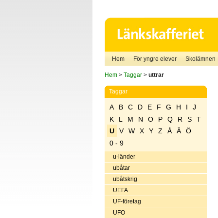
Hem
För yngre elever
Skolämnen
Hem
>
Taggar
>
uttrar
Taggar
A
B
C
D
E
F
G
H
I
J
K
L
M
N
O
P
Q
R
S
T
U
V
W
X
Y
Z
Å
Ä
Ö
0 - 9
u-länder
ubåtar
ubåtskrig
UEFA
UF-företag
UFO