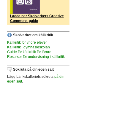
Ladda ner Skolverkets Creative
Commons-guide
.
Skolverket om källkritik
Källkritik för yngre elever
Källkritik i gymnasieskolan
Guide för källkritik för lärare
Resurser för undervisning i källkritik
Sökruta på din egen sajt
Lägg Länkskafferiets sökruta
på din
egen sajt
.