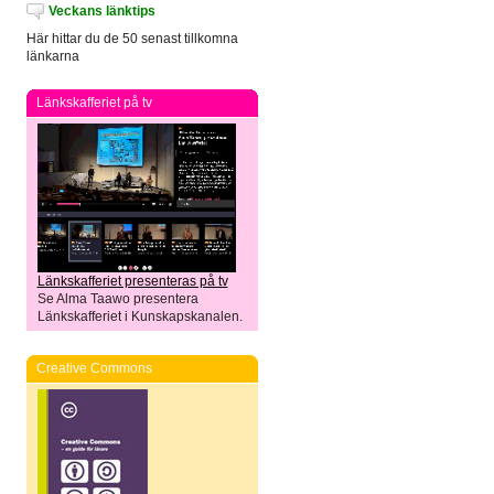
Veckans länktips
Här hittar du de 50 senast tillkomna
länkarna
Länkskafferiet på tv
Länkskafferiet presenteras på tv
Se Alma Taawo presentera
Länkskafferiet i Kunskapskanalen.
Creative Commons