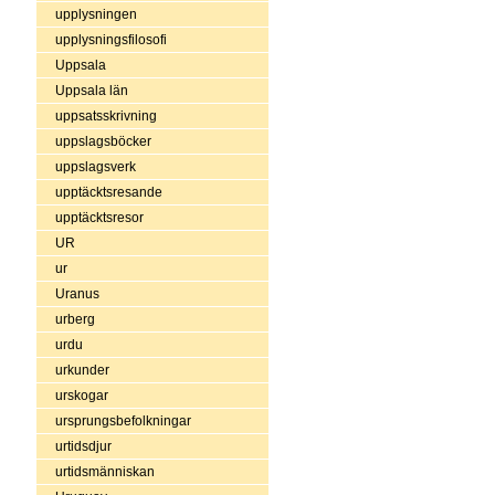
upplysningen
upplysningsfilosofi
Uppsala
Uppsala län
uppsatsskrivning
uppslagsböcker
uppslagsverk
upptäcktsresande
upptäcktsresor
UR
ur
Uranus
urberg
urdu
urkunder
urskogar
ursprungsbefolkningar
urtidsdjur
urtidsmänniskan