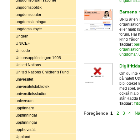
ungdomsorganisationer
ungdomsfrå
ungdomspolitik
Barnens r
ungdomsteater
BRIS är en i
ungdomstidningar
organisation
ungdomsutbyte
eller hjälp k
forum. Här h
Ungern
kring frågor
UNICEF
Taggar:
bar
organisatio
Unicode
ungdomar
,
Unionsupplösningen 1905
United Nations
Digifritid
United Nations Children's Fund
Om du inte k
på nätet! Ut
universitet
biblioteket 
universitetsbibliotek
med spel, py
också hjälp
universitetsstudier
står Rädda 
universum
Taggar:
fri
uppfinnare
Föregående
1
2
3
4
Nä
uppfinningar
uppfinningar
upphovsrätt
Uppland