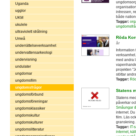
ungdomsorga
Uganda
organisatio
ugglor
intressen, re
både natione
UKM
Taggar:
org
ukulele
ungdomsfrå
ultraviolett strålning
Röda Kor
Umeå
år
underrättelseverksamhet
Information
undervattensarkeologi
verksamhet.
undervisning
med andra l
vapenhandel
undulater
projekten "
ungdomar
stöttar andr
Taggar:
Röd
ungdomsfilm
ungdomsfrågor
Statens 
ungdomsförbund
Statens medi
ungdomsföreningar
påverkar oc
Småungar &
ungdomsklassiker
internet. Du
ungdomskultur
film. Läs oc
granskning.
ungdomskulturer
Taggar:
IT-
ungdomslitteratur
internet
,
käll