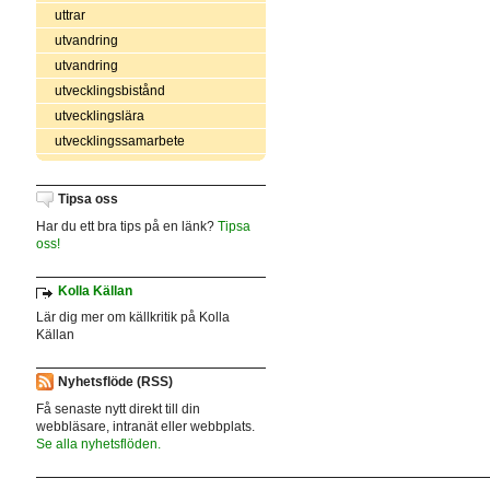
uttrar
utvandring
utvandring
utvecklingsbistånd
utvecklingslära
utvecklingssamarbete
Tipsa oss
Har du ett bra tips på en länk?
Tipsa
oss!
Kolla Källan
Lär dig mer om källkritik på Kolla
Källan
Nyhetsflöde (RSS)
Få senaste nytt direkt till din
webbläsare, intranät eller webbplats.
Se alla nyhetsflöden.