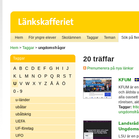
Hem
För yngre elever
Skolämnen
Taggar
Teman
Sök på fler
Hem
>
Taggar
>
ungdomsfrågor
20 träffar
Taggar
A
B
C
D
E
F
G
H
I
J
Prenumerera på nya länkar
K
L
M
N
O
P
Q
R
S
T
KFUM
U
V
W
X
Y
Z
Å
Ä
Ö
KFUM är en 
0 - 9
och äldsta 
alla oavsett
u-länder
rörelsen, ak
Taggar:
fri
ubåtar
ungdomsfrå
ubåtskrig
UEFA
Landsråde
UF-företag
Ungdomso
UFO
LSU är en pa