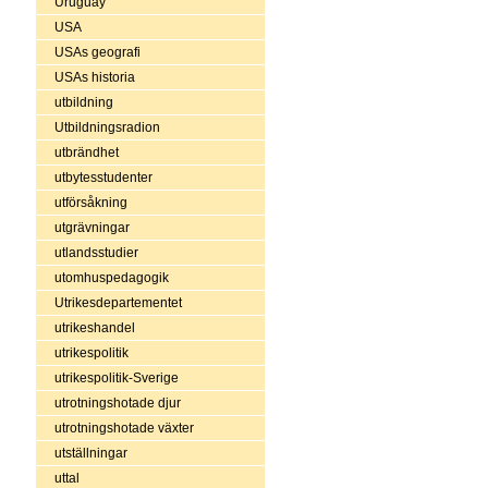
Uruguay
USA
USAs geografi
USAs historia
utbildning
Utbildningsradion
utbrändhet
utbytesstudenter
utförsåkning
utgrävningar
utlandsstudier
utomhuspedagogik
Utrikesdepartementet
utrikeshandel
utrikespolitik
utrikespolitik-Sverige
utrotningshotade djur
utrotningshotade växter
utställningar
uttal