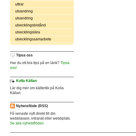
uttrar
utvandring
utvandring
utvecklingsbistånd
utvecklingslära
utvecklingssamarbete
Tipsa oss
Har du ett bra tips på en länk?
Tipsa
oss!
Kolla Källan
Lär dig mer om källkritik på Kolla
Källan
Nyhetsflöde (RSS)
Få senaste nytt direkt till din
webbläsare, intranät eller webbplats.
Se alla nyhetsflöden.