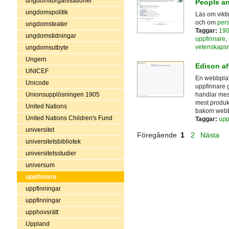
ungdomsorganisationer
People a
ungdomspolitik
Läs om vikt
och om
per
ungdomsteater
Taggar:
190
ungdomstidningar
uppfinnare
,
vetenskaps
ungdomsutbyte
Ungern
Edison aft
UNICEF
En webbplat
Unicode
uppfinnare 
handlar mes
Unionsupplösningen 1905
mest produk
United Nations
bakom webb
United Nations Children's Fund
Taggar:
upp
universitet
Föregående
1
2
Nästa
universitetsbibliotek
universitetsstudier
universum
uppfinnare
uppfinningar
uppfinningar
upphovsrätt
Uppland