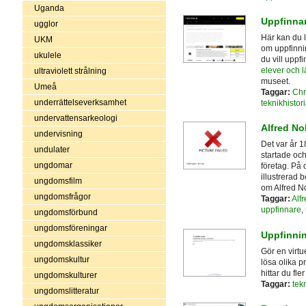
Uganda
Uppfinna
ugglor
Här kan du 
UKM
om uppfinni
ukulele
du vill uppf
elever och 
ultraviolett strålning
museet.
Umeå
Taggar:
Chr
underrättelseverksamhet
teknikhistor
undervattensarkeologi
Alfred No
undervisning
Det var år 1
undulater
startade och
ungdomar
företag. På 
illustrerad 
ungdomsfilm
om Alfred No
ungdomsfrågor
Taggar:
Alf
uppfinnare
,
ungdomsförbund
ungdomsföreningar
Uppfinni
ungdomsklassiker
Gör en virtu
ungdomskultur
lösa olika p
hittar du fle
ungdomskulturer
Taggar:
tek
ungdomslitteratur