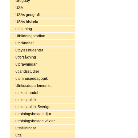
Uruguay
USA
USAs geografi
USAs historia
utbildning
Utbildningsradion
utbrändhet
utbytesstudenter
utförsåkning
utgrävningar
utlandsstudier
utomhuspedagogik
Utrikesdepartementet
utrikeshandel
utrikespolitik
utrikespolitik-Sverige
utrotningshotade djur
utrotningshotade växter
utställningar
uttal