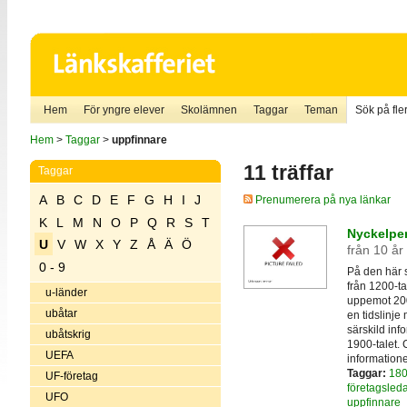
Hem
För yngre elever
Skolämnen
Taggar
Teman
Sök på fler
Hem
>
Taggar
>
uppfinnare
11 träffar
Taggar
A
B
C
D
E
F
G
H
I
J
Prenumerera på nya länkar
K
L
M
N
O
P
Q
R
S
T
Nyckelper
U
V
W
X
Y
Z
Å
Ä
Ö
från 10 år
0 - 9
På den här 
från 1200-ta
u-länder
uppemot 200 
ubåtar
en tidslinje
särskild in
ubåtskrig
1900-talet. 
UEFA
information
Taggar:
180
UF-företag
företagsled
UFO
uppfinnare