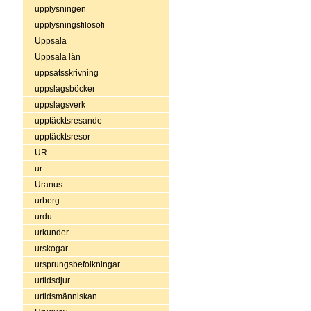
upplysningen
upplysningsfilosofi
Uppsala
Uppsala län
uppsatsskrivning
uppslagsböcker
uppslagsverk
upptäcktsresande
upptäcktsresor
UR
ur
Uranus
urberg
urdu
urkunder
urskogar
ursprungsbefolkningar
urtidsdjur
urtidsmänniskan