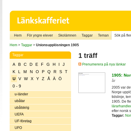
Hem
För yngre elever
Skolämnen
Taggar
Teman
Sök på fler
Hem
>
Taggar
>
Unionsupplösningen 1905
1 träff
Taggar
A
B
C
D
E
F
G
H
I
J
Prenumerera på nya länkar
K
L
M
N
O
P
Q
R
S
T
1905: Nor
U
V
W
X
Y
Z
Å
Ä
Ö
år
0 - 9
2005 var de
Norge upplö
u-länder
tidslinje, t
ubåtar
1905. De fle
lärarhandle
ubåtskrig
efter norsk s
UEFA
Taggar:
Nor
UF-företag
UFO