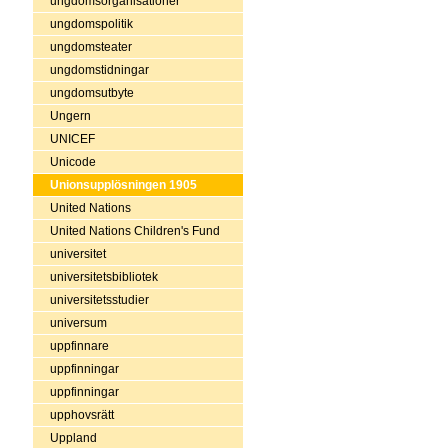
ungdomsorganisationer
ungdomspolitik
ungdomsteater
ungdomstidningar
ungdomsutbyte
Ungern
UNICEF
Unicode
Unionsupplösningen 1905
United Nations
United Nations Children's Fund
universitet
universitetsbibliotek
universitetsstudier
universum
uppfinnare
uppfinningar
uppfinningar
upphovsrätt
Uppland