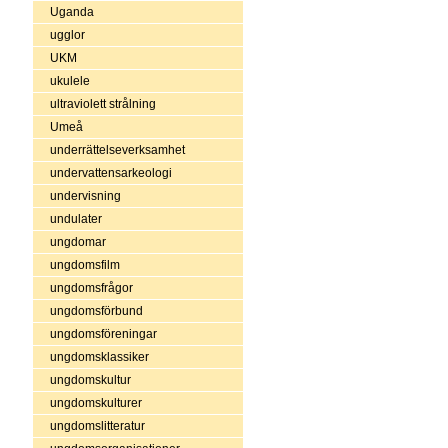
Uganda
ugglor
UKM
ukulele
ultraviolett strålning
Umeå
underrättelseverksamhet
undervattensarkeologi
undervisning
undulater
ungdomar
ungdomsfilm
ungdomsfrågor
ungdomsförbund
ungdomsföreningar
ungdomsklassiker
ungdomskultur
ungdomskulturer
ungdomslitteratur