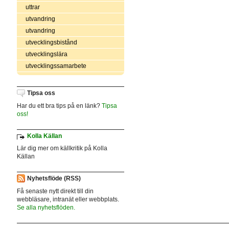
uttrar
utvandring
utvandring
utvecklingsbistånd
utvecklingslära
utvecklingssamarbete
Tipsa oss
Har du ett bra tips på en länk?
Tipsa
oss!
Kolla Källan
Lär dig mer om källkritik på Kolla
Källan
Nyhetsflöde (RSS)
Få senaste nytt direkt till din
webbläsare, intranät eller webbplats.
Se alla nyhetsflöden.