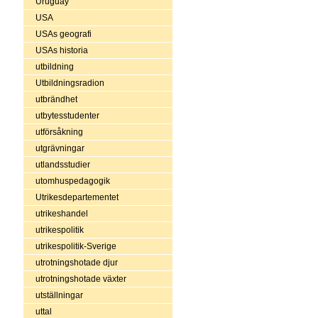
Uruguay
USA
USAs geografi
USAs historia
utbildning
Utbildningsradion
utbrändhet
utbytesstudenter
utförsåkning
utgrävningar
utlandsstudier
utomhuspedagogik
Utrikesdepartementet
utrikeshandel
utrikespolitik
utrikespolitik-Sverige
utrotningshotade djur
utrotningshotade växter
utställningar
uttal