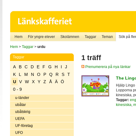
Hem
För yngre elever
Skolämnen
Taggar
Teman
Sök på fler
Hem
>
Taggar
>
urdu
1 träff
Taggar
A
B
C
D
E
F
G
H
I
J
Prenumerera på nya länkar
K
L
M
N
O
P
Q
R
S
T
The Ling
U
V
W
X
Y
Z
Å
Ä
Ö
Hjälp Lingo 
0 - 9
Lopporna pr
kinesiska, p
u-länder
Taggar:
eng
kinesiska
,
m
ubåtar
ubåtskrig
UEFA
UF-företag
UFO