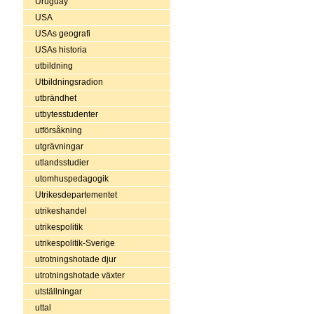
Uruguay
USA
USAs geografi
USAs historia
utbildning
Utbildningsradion
utbrändhet
utbytesstudenter
utförsåkning
utgrävningar
utlandsstudier
utomhuspedagogik
Utrikesdepartementet
utrikeshandel
utrikespolitik
utrikespolitik-Sverige
utrotningshotade djur
utrotningshotade växter
utställningar
uttal