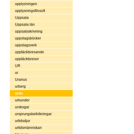
upplysningen
upplysningsfilosofi
Uppsala
Uppsala län
uppsatsskrivning
uppslagsböcker
uppslagsverk
upptäcktsresande
upptäcktsresor
UR
ur
Uranus
urberg
urdu
urkunder
urskogar
ursprungsbefolkningar
urtidsdjur
urtidsmänniskan