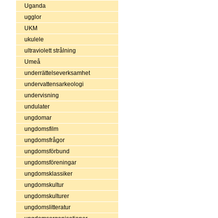
Uganda
ugglor
UKM
ukulele
ultraviolett strålning
Umeå
underrättelseverksamhet
undervattensarkeologi
undervisning
undulater
ungdomar
ungdomsfilm
ungdomsfrågor
ungdomsförbund
ungdomsföreningar
ungdomsklassiker
ungdomskultur
ungdomskulturer
ungdomslitteratur