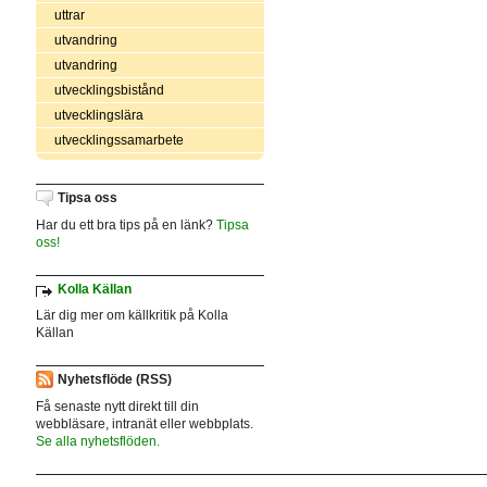
uttrar
utvandring
utvandring
utvecklingsbistånd
utvecklingslära
utvecklingssamarbete
Tipsa oss
Har du ett bra tips på en länk?
Tipsa
oss!
Kolla Källan
Lär dig mer om källkritik på Kolla
Källan
Nyhetsflöde (RSS)
Få senaste nytt direkt till din
webbläsare, intranät eller webbplats.
Se alla nyhetsflöden.