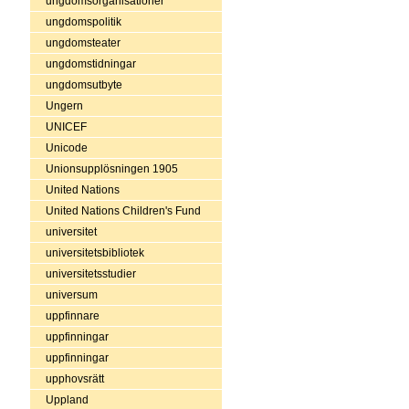
ungdomsorganisationer
ungdomspolitik
ungdomsteater
ungdomstidningar
ungdomsutbyte
Ungern
UNICEF
Unicode
Unionsupplösningen 1905
United Nations
United Nations Children's Fund
universitet
universitetsbibliotek
universitetsstudier
universum
uppfinnare
uppfinningar
uppfinningar
upphovsrätt
Uppland