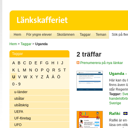
Hem
För yngre elever
Skolämnen
Taggar
Teman
Sök på fler
Hem
>
Taggar
>
Uganda
2 träffar
Taggar
A
B
C
D
E
F
G
H
I
J
Prenumerera på nya länkar
K
L
M
N
O
P
Q
R
S
T
Uganda - 
U
V
W
X
Y
Z
Å
Ä
Ö
Här kan du 
0 - 9
finns även l
står Regerin
u-länder
Taggar:
Sve
handelsförb
ubåtar
Sverige
ubåtskrig
UEFA
Rafiki
UF-företag
Rafiki är e
UFO
läsa om olik