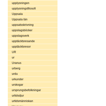
upplysningen
upplysningsfilosofi
Uppsala
Uppsala län
uppsatsskrivning
uppslagsböcker
uppslagsverk
upptäcktsresande
upptäcktsresor
UR
ur
Uranus
urberg
urdu
urkunder
urskogar
ursprungsbefolkningar
urtidsdjur
urtidsmänniskan