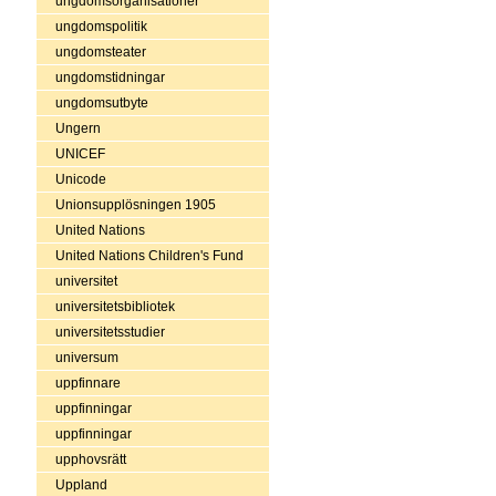
ungdomsorganisationer
ungdomspolitik
ungdomsteater
ungdomstidningar
ungdomsutbyte
Ungern
UNICEF
Unicode
Unionsupplösningen 1905
United Nations
United Nations Children's Fund
universitet
universitetsbibliotek
universitetsstudier
universum
uppfinnare
uppfinningar
uppfinningar
upphovsrätt
Uppland