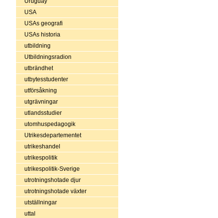
Uruguay
USA
USAs geografi
USAs historia
utbildning
Utbildningsradion
utbrändhet
utbytesstudenter
utförsåkning
utgrävningar
utlandsstudier
utomhuspedagogik
Utrikesdepartementet
utrikeshandel
utrikespolitik
utrikespolitik-Sverige
utrotningshotade djur
utrotningshotade växter
utställningar
uttal