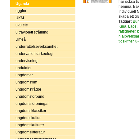
har också tr
Uganda
hemma. Bako
ugglor
Individuell 
skapa ett gr
UKM
Taggar:
Bur
ukulele
Kina
,
Laos
,
rättigheter
,
b
ultraviolett strålning
hjälpverksa
Umeå
tidskrifter
,
u-
underrättelseverksamhet
undervattensarkeologi
undervisning
undulater
ungdomar
ungdomsfilm
ungdomsfrågor
ungdomsförbund
ungdomsföreningar
ungdomsklassiker
ungdomskultur
ungdomskulturer
ungdomslitteratur