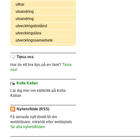
uttrar
utvandring
utvandring
utvecklingsbistånd
utvecklingslära
utvecklingssamarbete
Tipsa oss
Har du ett bra tips på en länk?
Tipsa
oss!
Kolla Källan
Lär dig mer om källkritik på Kolla
Källan
Nyhetsflöde (RSS)
Få senaste nytt direkt till din
webbläsare, intranät eller webbplats.
Se alla nyhetsflöden.