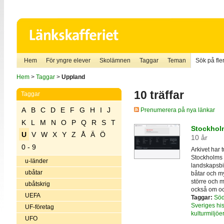
Hem
För yngre elever
Skolämnen
Taggar
Teman
Sök på fler
Hem
>
Taggar
>
Uppland
10 träffar
Taggar
A
B
C
D
E
F
G
H
I
J
Prenumerera på nya länkar
K
L
M
N
O
P
Q
R
S
T
Stockhol
U
V
W
X
Y
Z
Å
Ä
Ö
10 år
0 - 9
Arkivet har t
Stockholms l
u-länder
landskapsbil
ubåtar
båtar och my
större och ma
ubåtskrig
också om oc
UEFA
Taggar:
Söd
Sveriges his
UF-företag
kulturmiljöer
UFO