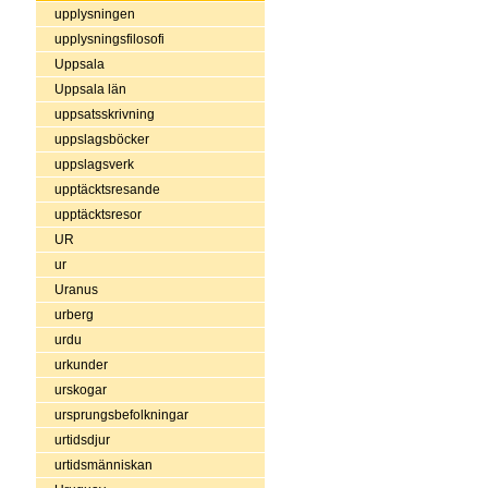
upplysningen
upplysningsfilosofi
Uppsala
Uppsala län
uppsatsskrivning
uppslagsböcker
uppslagsverk
upptäcktsresande
upptäcktsresor
UR
ur
Uranus
urberg
urdu
urkunder
urskogar
ursprungsbefolkningar
urtidsdjur
urtidsmänniskan