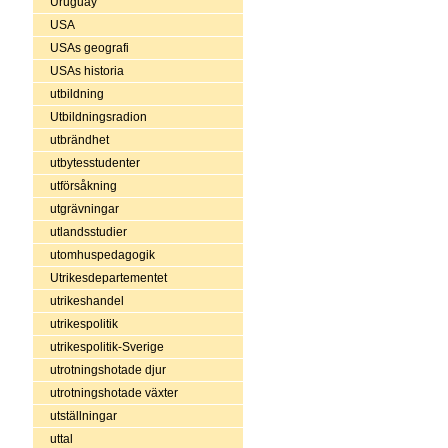
Uruguay
USA
USAs geografi
USAs historia
utbildning
Utbildningsradion
utbrändhet
utbytesstudenter
utförsåkning
utgrävningar
utlandsstudier
utomhuspedagogik
Utrikesdepartementet
utrikeshandel
utrikespolitik
utrikespolitik-Sverige
utrotningshotade djur
utrotningshotade växter
utställningar
uttal