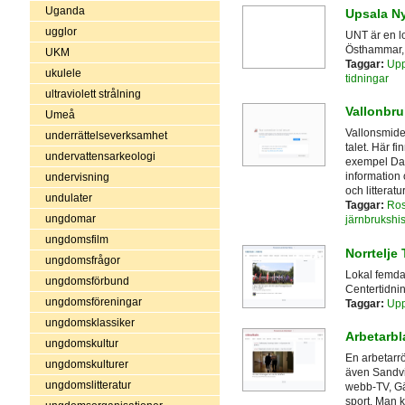
Uganda
Upsala Ny
ugglor
UNT är en l
Östhammar, 
UKM
Taggar:
Upp
ukulele
tidningar
ultraviolett strålning
Vallonbru
Umeå
Vallonsmidet 
underrättelseverksamhet
talet. Här fi
undervattensarkeologi
exempel Dan
information 
undervisning
och litteratur
undulater
Taggar:
Ros
ungdomar
järnbrukshis
ungdomsfilm
Norrtelje
ungdomsfrågor
Lokal femdag
ungdomsförbund
Centertidnin
ungdomsföreningar
Taggar:
Upp
ungdomsklassiker
Arbetarbl
ungdomskultur
En arbetarrö
ungdomskulturer
även Sandvi
ungdomslitteratur
webb-TV, Gä
sport. Man ka