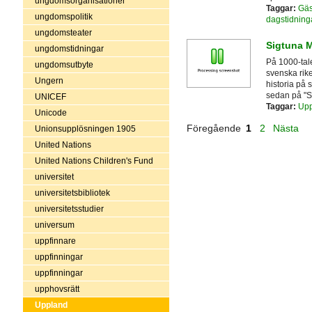
ungdomsorganisationer
Taggar:
Gäs
ungdomspolitik
dagstidning
ungdomsteater
Sigtuna 
ungdomstidningar
På 1000-tal
ungdomsutbyte
svenska rike
Ungern
historia på 
sedan på "Si
UNICEF
Taggar:
Upp
Unicode
Föregående
1
2
Nästa
Unionsupplösningen 1905
United Nations
United Nations Children's Fund
universitet
universitetsbibliotek
universitetsstudier
universum
uppfinnare
uppfinningar
uppfinningar
upphovsrätt
Uppland