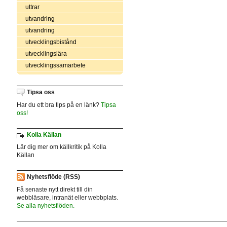
uttrar
utvandring
utvandring
utvecklingsbistånd
utvecklingslära
utvecklingssamarbete
Tipsa oss
Har du ett bra tips på en länk?
Tipsa
oss!
Kolla Källan
Lär dig mer om källkritik på Kolla
Källan
Nyhetsflöde (RSS)
Få senaste nytt direkt till din
webbläsare, intranät eller webbplats.
Se alla nyhetsflöden.