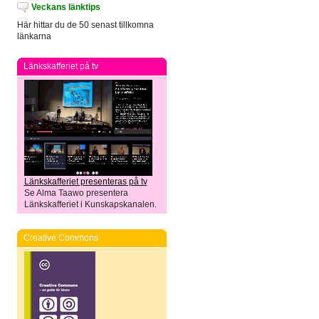
Veckans länktips
Här hittar du de 50 senast tillkomna
länkarna
Länkskafferiet på tv
Länkskafferiet presenteras på tv
Se Alma Taawo presentera
Länkskafferiet i Kunskapskanalen.
Creative Commons