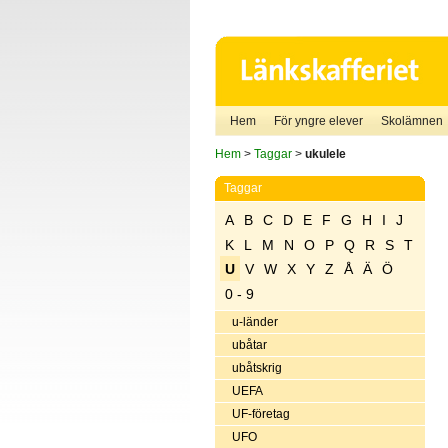
Hem
För yngre elever
Skolämnen
Hem
>
Taggar
>
ukulele
Taggar
A
B
C
D
E
F
G
H
I
J
K
L
M
N
O
P
Q
R
S
T
U
V
W
X
Y
Z
Å
Ä
Ö
0 - 9
u-länder
ubåtar
ubåtskrig
UEFA
UF-företag
UFO