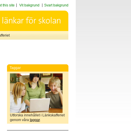
 this site
Vit bakgrund
Svart bakgrund
feriet
Taggar
Utforska innehållet i Länkskafferiet
genom våra
taggar
.