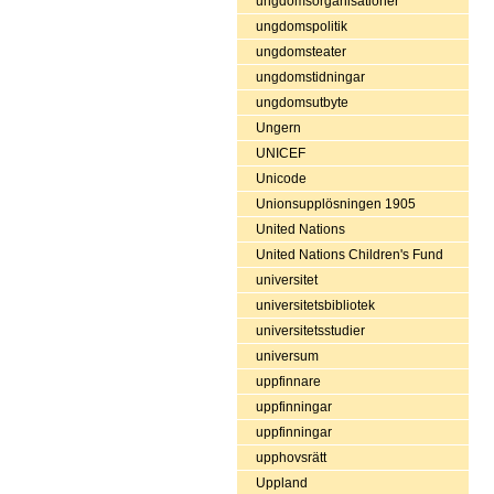
ungdomsorganisationer
ungdomspolitik
ungdomsteater
ungdomstidningar
ungdomsutbyte
Ungern
UNICEF
Unicode
Unionsupplösningen 1905
United Nations
United Nations Children's Fund
universitet
universitetsbibliotek
universitetsstudier
universum
uppfinnare
uppfinningar
uppfinningar
upphovsrätt
Uppland