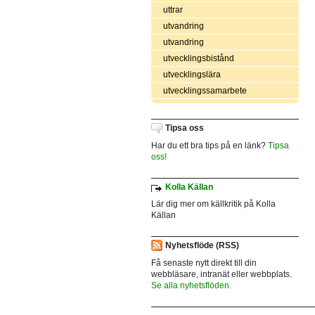
uttrar
utvandring
utvandring
utvecklingsbistånd
utvecklingslära
utvecklingssamarbete
Tipsa oss
Har du ett bra tips på en länk?
Tipsa
oss!
Kolla Källan
Lär dig mer om källkritik på Kolla
Källan
Nyhetsflöde (RSS)
Få senaste nytt direkt till din
webbläsare, intranät eller webbplats.
Se alla nyhetsflöden.