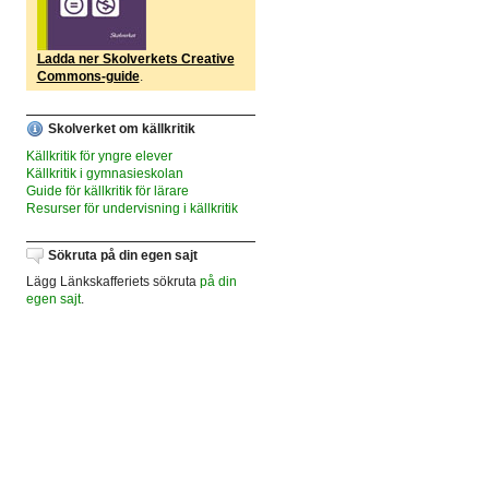
Ladda ner Skolverkets Creative
Commons-guide
.
Skolverket om källkritik
Källkritik för yngre elever
Källkritik i gymnasieskolan
Guide för källkritik för lärare
Resurser för undervisning i källkritik
Sökruta på din egen sajt
Lägg Länkskafferiets sökruta
på din
egen sajt
.