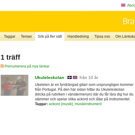
About
Taggar
Teman
Sök på fler sätt
Handledning
Tipsa oss
Om Länkskaf
1 träff
Prenumerera på nya länkar
Ukuleleskolan
från 10 år
Ukelelen är en fyrsträngad gitarr som ursprungligen kommer
från Portugal. På den här sidan hittar du Ukuleleskolan
(klicka på rubriken i vänstermenyn) där du får lära dig hur du
stämmer och spelar olika ackord och låtar på instrumentet.
Taggar:
ackord (musik)
,
musikinstrument