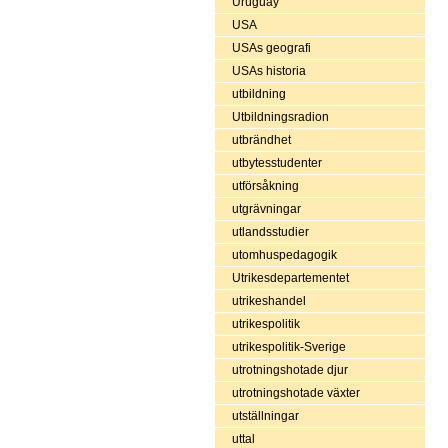
Uruguay
USA
USAs geografi
USAs historia
utbildning
Utbildningsradion
utbrändhet
utbytesstudenter
utförsåkning
utgrävningar
utlandsstudier
utomhuspedagogik
Utrikesdepartementet
utrikeshandel
utrikespolitik
utrikespolitik-Sverige
utrotningshotade djur
utrotningshotade växter
utställningar
uttal