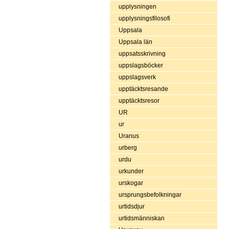
upplysningen
upplysningsfilosofi
Uppsala
Uppsala län
uppsatsskrivning
uppslagsböcker
uppslagsverk
upptäcktsresande
upptäcktsresor
UR
ur
Uranus
urberg
urdu
urkunder
urskogar
ursprungsbefolkningar
urtidsdjur
urtidsmänniskan