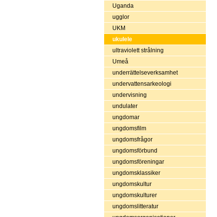
Uganda
ugglor
UKM
ukulele
ultraviolett strålning
Umeå
underrättelseverksamhet
undervattensarkeologi
undervisning
undulater
ungdomar
ungdomsfilm
ungdomsfrågor
ungdomsförbund
ungdomsföreningar
ungdomsklassiker
ungdomskultur
ungdomskulturer
ungdomslitteratur