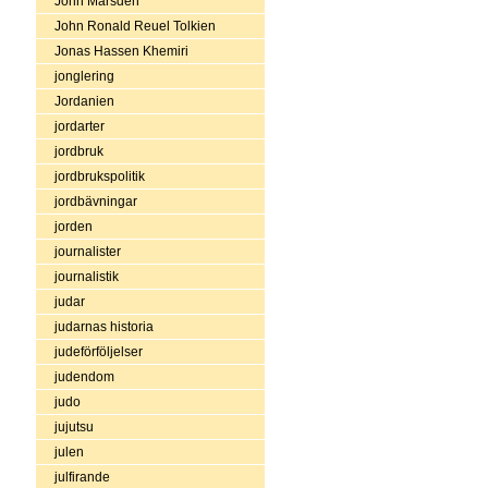
John Marsden
John Ronald Reuel Tolkien
Jonas Hassen Khemiri
jonglering
Jordanien
jordarter
jordbruk
jordbrukspolitik
jordbävningar
jorden
journalister
journalistik
judar
judarnas historia
judeförföljelser
judendom
judo
jujutsu
julen
julfirande