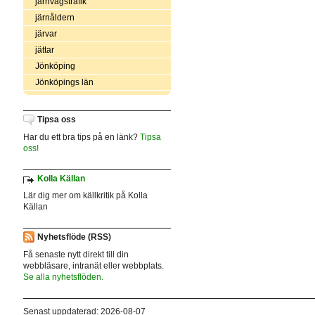
järnvägstrafik
järnåldern
järvar
jättar
Jönköping
Jönköpings län
Tipsa oss
Har du ett bra tips på en länk?
Tipsa
oss!
Kolla Källan
Lär dig mer om källkritik på Kolla
Källan
Nyhetsflöde (RSS)
Få senaste nytt direkt till din
webbläsare, intranät eller webbplats.
Se alla nyhetsflöden.
Senast uppdaterad: 2026-08-07