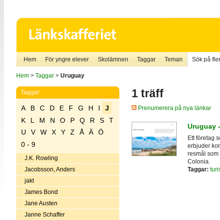
Hem
För yngre elever
Skolämnen
Taggar
Teman
Sök på fler
Hem
>
Taggar
>
Uruguay
1 träff
Taggar
A
B
C
D
E
F
G
H
I
J
Prenumerera på nya länkar
K
L
M
N
O
P
Q
R
S
T
Uruguay 
U
V
W
X
Y
Z
Å
Ä
Ö
Ett företag 
0 - 9
erbjuder ko
resmål som
J.K. Rowling
Colonia.
Taggar:
tur
Jacobsson, Anders
jakt
James Bond
Jane Austen
Janne Schaffer