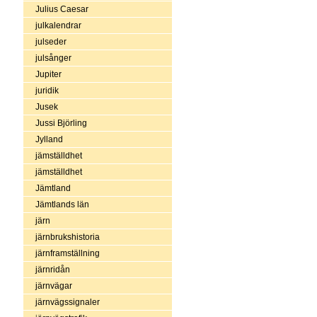
Julius Caesar
julkalendrar
julseder
julsånger
Jupiter
juridik
Jusek
Jussi Björling
Jylland
jämställdhet
jämställdhet
Jämtland
Jämtlands län
järn
järnbrukshistoria
järnframställning
järnridån
järnvägar
järnvägssignaler