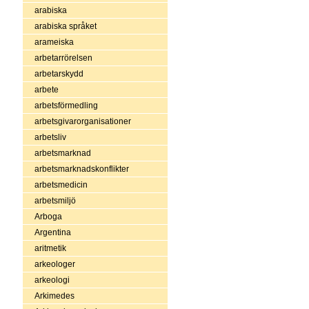
arabiska
arabiska språket
arameiska
arbetarrörelsen
arbetarskydd
arbete
arbetsförmedling
arbetsgivarorganisationer
arbetsliv
arbetsmarknad
arbetsmarknadskonflikter
arbetsmedicin
arbetsmiljö
Arboga
Argentina
aritmetik
arkeologer
arkeologi
Arkimedes