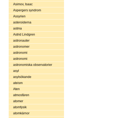
Asimov, Isaac
Aspergers syndrom
Assyrien
asteroiderna
astma
Astrid Lindgren
astronauter
astronomer
astronomi
astronomi
astronomiska observatorier
asyl
asylsökande
ateism
Aten
atmosfären
atomer
atomfysik
atomkärnor