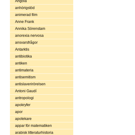
Angola
anhörigstöd
animerad film
Anne Frank
Annika Sörenstam
anorexia nervosa
ansvarsfrågor
Antarktis
antibiotika
antiken
antimateria
antisemitism
antislaverirörelsen
Antoni Gaudí
antropologi
apokryfer
apor
apotekare
appar för matematiken
arabisk litteraturhistoria