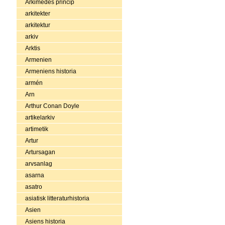
Arkimedes princip
arkitekter
arkitektur
arkiv
Arktis
Armenien
Armeniens historia
armén
Arn
Arthur Conan Doyle
artikelarkiv
artimetik
Artur
Artursagan
arvsanlag
asarna
asatro
asiatisk litteraturhistoria
Asien
Asiens historia