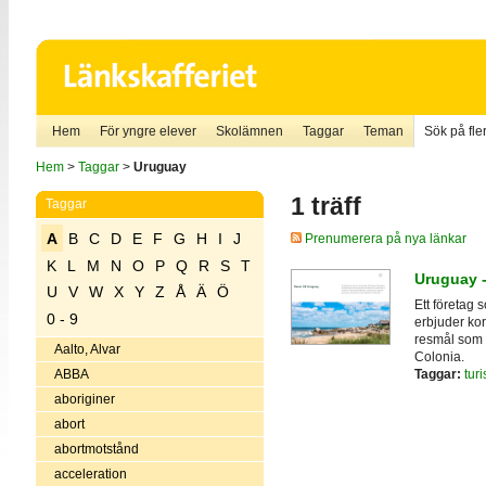
Hem
För yngre elever
Skolämnen
Taggar
Teman
Sök på fler
Hem
>
Taggar
>
Uruguay
1 träff
Taggar
A
B
C
D
E
F
G
H
I
J
Prenumerera på nya länkar
K
L
M
N
O
P
Q
R
S
T
Uruguay 
U
V
W
X
Y
Z
Å
Ä
Ö
Ett företag 
0 - 9
erbjuder ko
resmål som
Aalto, Alvar
Colonia.
Taggar:
tur
ABBA
aboriginer
abort
abortmotstånd
acceleration