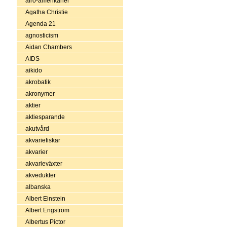
afro-amerikaner
Agatha Christie
Agenda 21
agnosticism
Aidan Chambers
AIDS
aikido
akrobatik
akronymer
aktier
aktiesparande
akutvård
akvariefiskar
akvarier
akvarieväxter
akvedukter
albanska
Albert Einstein
Albert Engström
Albertus Pictor