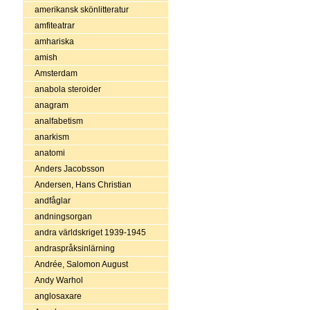
amerikansk skönlitteratur
amfiteatrar
amhariska
amish
Amsterdam
anabola steroider
anagram
analfabetism
anarkism
anatomi
Anders Jacobsson
Andersen, Hans Christian
andfåglar
andningsorgan
andra världskriget 1939-1945
andraspråksinlärning
Andrée, Salomon August
Andy Warhol
anglosaxare