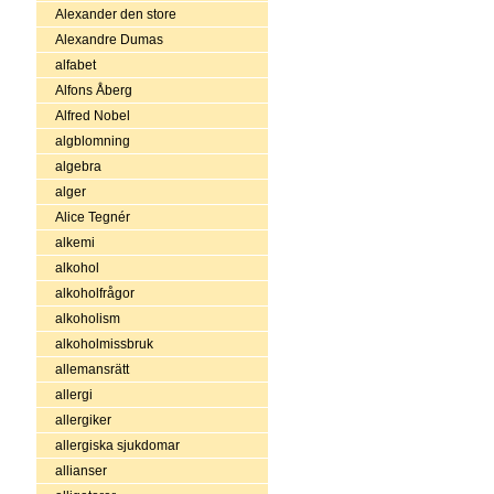
Alexander den store
Alexandre Dumas
alfabet
Alfons Åberg
Alfred Nobel
algblomning
algebra
alger
Alice Tegnér
alkemi
alkohol
alkoholfrågor
alkoholism
alkoholmissbruk
allemansrätt
allergi
allergiker
allergiska sjukdomar
allianser