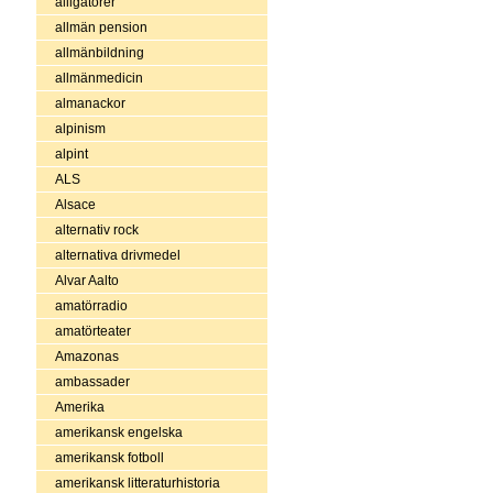
alligatorer
allmän pension
allmänbildning
allmänmedicin
almanackor
alpinism
alpint
ALS
Alsace
alternativ rock
alternativa drivmedel
Alvar Aalto
amatörradio
amatörteater
Amazonas
ambassader
Amerika
amerikansk engelska
amerikansk fotboll
amerikansk litteraturhistoria