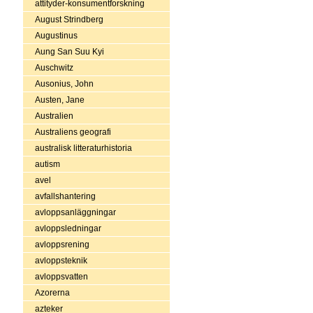
attityder-konsumentforskning
August Strindberg
Augustinus
Aung San Suu Kyi
Auschwitz
Ausonius, John
Austen, Jane
Australien
Australiens geografi
australisk litteraturhistoria
autism
avel
avfallshantering
avloppsanläggningar
avloppsledningar
avloppsrening
avloppsteknik
avloppsvatten
Azorerna
azteker