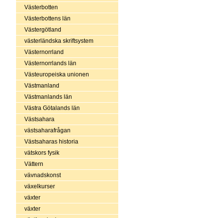
Västerbotten
Västerbottens län
Västergötland
västerländska skriftsystem
Västernorrland
Västernorrlands län
Västeuropeiska unionen
Västmanland
Västmanlands län
Västra Götalands län
Västsahara
västsaharafrågan
Västsaharas historia
vätskors fysik
Vättern
vävnadskonst
växelkurser
växter
växter