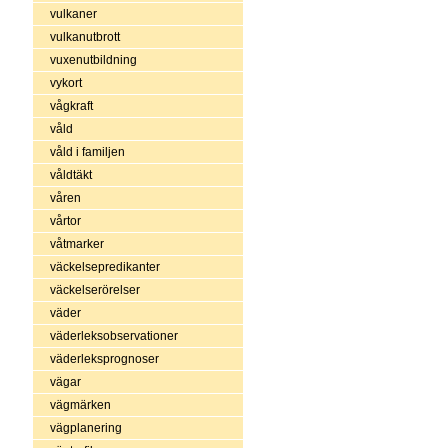
vulkaner
vulkanutbrott
vuxenutbildning
vykort
vågkraft
våld
våld i familjen
våldtäkt
våren
vårtor
våtmarker
väckelsepredikanter
väckelserörelser
väder
väderleksobservationer
väderleksprognoser
vägar
vägmärken
vägplanering