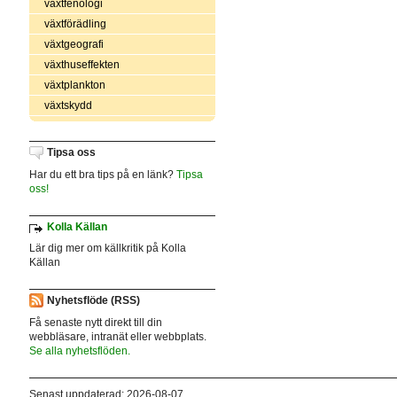
växtfenologi
växtförädling
växtgeografi
växthuseffekten
växtplankton
växtskydd
Tipsa oss
Har du ett bra tips på en länk?
Tipsa
oss!
Kolla Källan
Lär dig mer om källkritik på Kolla
Källan
Nyhetsflöde (RSS)
Få senaste nytt direkt till din
webbläsare, intranät eller webbplats.
Se alla nyhetsflöden.
Senast uppdaterad: 2026-08-07