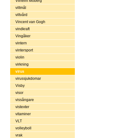
Vilhelm Moberg
viltmål
viltvård
Vincent van Gogh
vindkraft
Vingåker
vintern
vintersport
violin
virkning
virus
virussjukdomar
Visby
visor
vissångare
vistexter
vitaminer
VLT
volleyboll
vrak