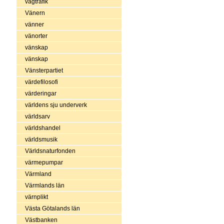
vägtrafik
Vänern
vänner
vänorter
vänskap
vänskap
Vänsterpartiet
värdefilosofi
värderingar
världens sju underverk
världsarv
världshandel
världsmusik
Världsnaturfonden
värmepumpar
Värmland
Värmlands län
värnplikt
Västa Götalands län
Västbanken