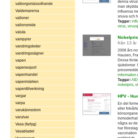
denna virus
valborgsmässofirande
man skyddar 
Valdemarerna
influensa m
snuva och ho
valloner
Taggar:
inf
vallonsmide
virus
,
virus
valuta
Nobelpris
vampyrer
från 13 år
vandringsleder
2008 års nob
vandringssägner
Hausen, Fra
Dessa forska
vapen
sjukdomar: 
vapenexport
pressmedde
vapenhandel
information
Taggar:
AID
vapenmärken
nobelpris
,
v
vapentillverkning
HPV - Hum
vargar
varpa
En del form
eller fotvår
varukännedom
könsorganen
varulvar
livmoderhal
några av de 
Vasa (fartyg)
har föreslagi
Vasabladet
vaccination
webbplats.