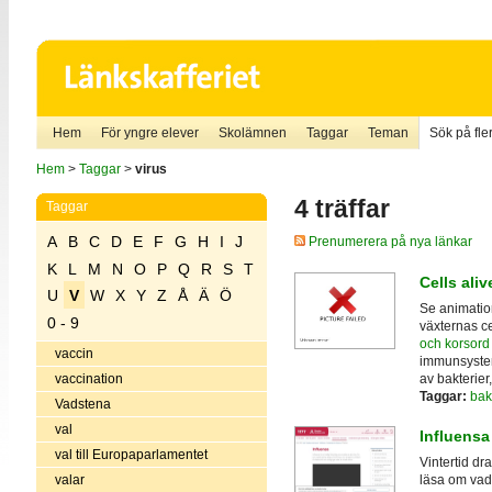
Hem
För yngre elever
Skolämnen
Taggar
Teman
Sök på fler
Hem
>
Taggar
>
virus
4 träffar
Taggar
A
B
C
D
E
F
G
H
I
J
Prenumerera på nya länkar
K
L
M
N
O
P
Q
R
S
T
Cells aliv
U
V
W
X
Y
Z
Å
Ä
Ö
Se animation
0 - 9
växternas ce
och korsord
vaccin
immunsystem
av bakterier
vaccination
Taggar:
bak
Vadstena
val
Influensa
val till Europaparlamentet
Vintertid d
valar
läsa om vad