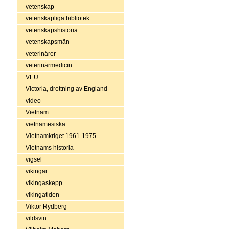
vetenskap
vetenskapliga bibliotek
vetenskapshistoria
vetenskapsmän
veterinärer
veterinärmedicin
VEU
Victoria, drottning av England
video
Vietnam
vietnamesiska
Vietnamkriget 1961-1975
Vietnams historia
vigsel
vikingar
vikingaskepp
vikingatiden
Viktor Rydberg
vildsvin