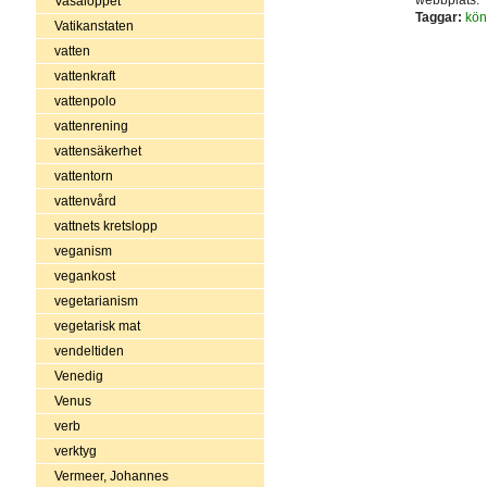
Vasaloppet
Taggar:
kön
Vatikanstaten
vatten
vattenkraft
vattenpolo
vattenrening
vattensäkerhet
vattentorn
vattenvård
vattnets kretslopp
veganism
vegankost
vegetarianism
vegetarisk mat
vendeltiden
Venedig
Venus
verb
verktyg
Vermeer, Johannes