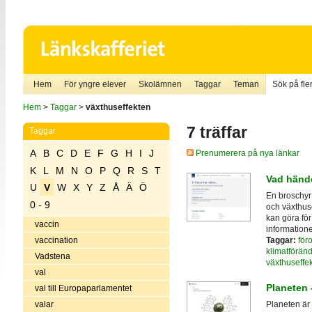
Hem
För yngre elever
Skolämnen
Taggar
Teman
Sök på fler
Hem
>
Taggar
>
växthuseffekten
7 träffar
Taggar
A
B
C
D
E
F
G
H
I
J
Prenumerera på nya länkar
K
L
M
N
O
P
Q
R
S
T
Vad hände
U
V
W
X
Y
Z
Å
Ä
Ö
En broschyr
0 - 9
och växthus
kan göra fö
vaccin
informatione
Taggar:
för
vaccination
klimatföränd
Vadstena
växthuseffe
val
Planeten 
val till Europaparlamentet
valar
Planeten är 