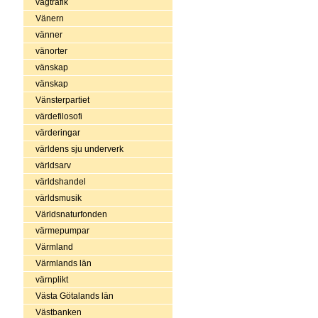
vägtrafik
Vänern
vänner
vänorter
vänskap
vänskap
Vänsterpartiet
värdefilosofi
värderingar
världens sju underverk
världsarv
världshandel
världsmusik
Världsnaturfonden
värmepumpar
Värmland
Värmlands län
värnplikt
Västa Götalands län
Västbanken