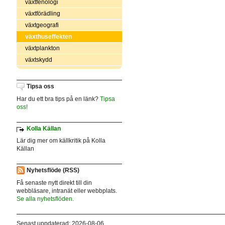
växtfenologi
växtförädling
växtgeografi
växthuseffekten
växtplankton
växtskydd
Tipsa oss
Har du ett bra tips på en länk?
Tipsa
oss!
Kolla Källan
Lär dig mer om källkritik på Kolla
Källan
Nyhetsflöde (RSS)
Få senaste nytt direkt till din
webbläsare, intranät eller webbplats.
Se alla nyhetsflöden.
Senast uppdaterad: 2026-08-06