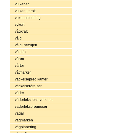
vulkaner
vulkanutbrott
vuxenutbildning
vykort
vågkraft
våld
våld i familjen
våldtäkt
våren
vårtor
våtmarker
väckelsepredikanter
väckelserörelser
väder
väderleksobservationer
väderleksprognoser
vägar
vägmärken
vägplanering