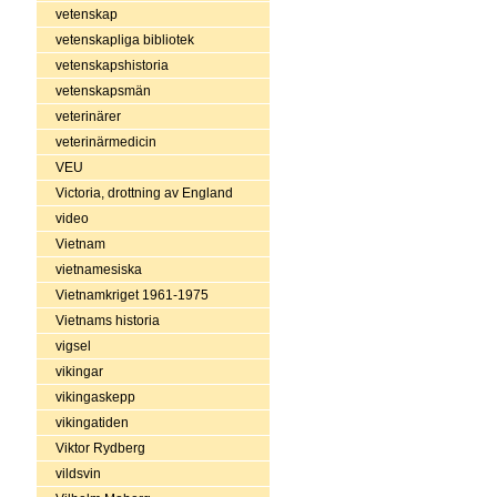
vetenskap
vetenskapliga bibliotek
vetenskapshistoria
vetenskapsmän
veterinärer
veterinärmedicin
VEU
Victoria, drottning av England
video
Vietnam
vietnamesiska
Vietnamkriget 1961-1975
Vietnams historia
vigsel
vikingar
vikingaskepp
vikingatiden
Viktor Rydberg
vildsvin