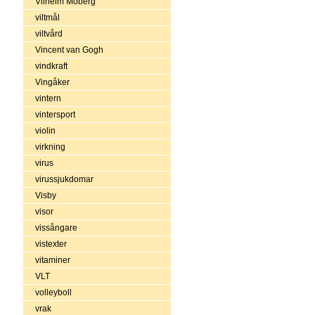
Vilhelm Moberg
viltmål
viltvård
Vincent van Gogh
vindkraft
Vingåker
vintern
vintersport
violin
virkning
virus
virussjukdomar
Visby
visor
vissångare
vistexter
vitaminer
VLT
volleyboll
vrak