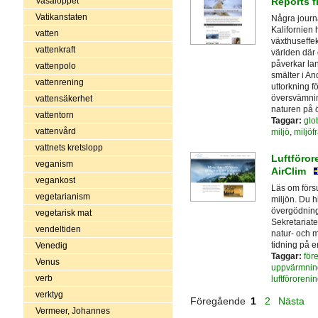
Vasaloppet
Reports f
Vatikanstaten
Några journa
Kalifornien 
vatten
växthuseffek
vattenkraft
världen där
påverkar la
vattenpolo
smälter i An
vattenrening
uttorkning 
översvämnin
vattensäkerhet
naturen på ö
vattentorn
Taggar:
glo
vattenvård
miljö
,
miljöf
vattnets kretslopp
Luftföror
veganism
AirClim
vegankost
Läs om försu
vegetarianism
miljön. Du h
övergödning, 
vegetarisk mat
Sekretariate
vendeltiden
natur- och m
tidning på 
Venedig
Taggar:
för
Venus
uppvärmnin
verb
luftföroreni
verktyg
Föregående
1
2
Nästa
Vermeer, Johannes