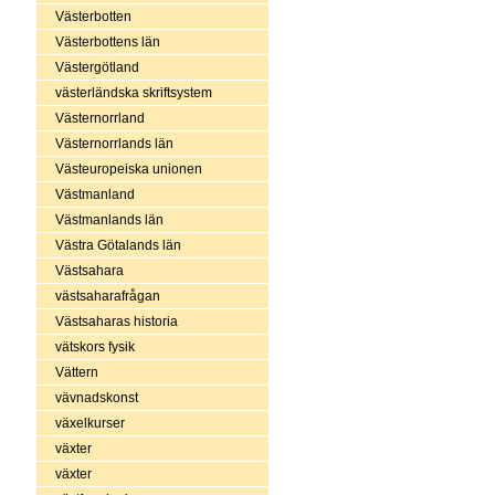
Västerbotten
Västerbottens län
Västergötland
västerländska skriftsystem
Västernorrland
Västernorrlands län
Västeuropeiska unionen
Västmanland
Västmanlands län
Västra Götalands län
Västsahara
västsaharafrågan
Västsaharas historia
vätskors fysik
Vättern
vävnadskonst
växelkurser
växter
växter