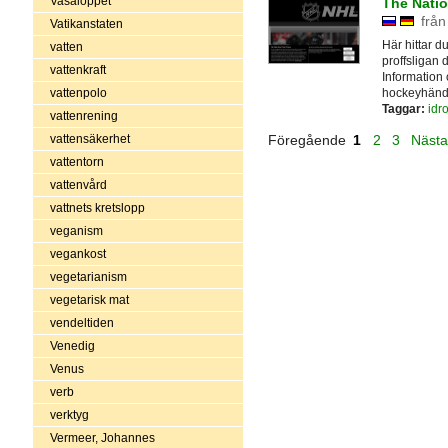
Vasaloppet
The Nati
från
Vatikanstaten
Här hittar 
vatten
proffsligan 
vattenkraft
Information 
hockeyhände
vattenpolo
Taggar:
idro
vattenrening
vattensäkerhet
Föregående
1
2
3
Näst
vattentorn
vattenvård
vattnets kretslopp
veganism
vegankost
vegetarianism
vegetarisk mat
vendeltiden
Venedig
Venus
verb
verktyg
Vermeer, Johannes