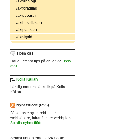
växtfenologi
växtförädling
växtgeografi
växthuseffekten
växtplankton
växtskydd
Tipsa oss
Har du ett bra tips på en länk?
Tipsa
oss!
Kolla Källan
Lär dig mer om källkritik på Kolla
Källan
Nyhetsflöde (RSS)
Få senaste nytt direkt till din
webbläsare, intranät eller webbplats.
Se alla nyhetsflöden.
Senast uppdaterad: 2026-08-08