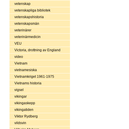
vetenskap
vetenskapliga bibliotek
vetenskapshistoria
vetenskapsmän
veterinärer
veterinärmedicin
VEU
Victoria, drottning av England
video
Vietnam
vietnamesiska
Vietnamkriget 1961-1975
Vietnams historia
vigsel
vikingar
vikingaskepp
vikingatiden
Viktor Rydberg
vildsvin