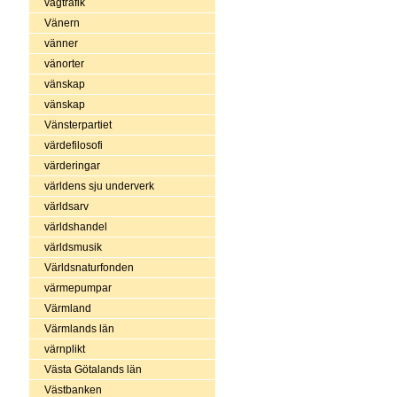
vägtrafik
Vänern
vänner
vänorter
vänskap
vänskap
Vänsterpartiet
värdefilosofi
värderingar
världens sju underverk
världsarv
världshandel
världsmusik
Världsnaturfonden
värmepumpar
Värmland
Värmlands län
värnplikt
Västa Götalands län
Västbanken