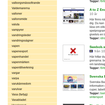
Taggar:
för
valborgsmässofirande
Valdemarerna
A to Z En
valloner
10 år
vallonsmide
Här finns nä
dig. Du kan 
valuta
läsa om olik
vampyrer
spelprogram
givetvis en l
vandringsleder
Taggar:
idro
vandringssägner
vapen
Swebob.s
från 10
vapenexport
Här hittar 
vapenhandel
grenarna: bo
vapenmärken
om landslage
vapentillverkning
Taggar:
för
vargar
Svenska 
varpa
Svenska Ban
varukännedom
information 
varulvar
cuper, tabel
Taggar:
ban
Vasa (fartyg)
vintersport
Vasabladet