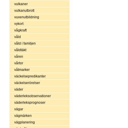
vulkaner
vulkanutbrott
vuxenutbildning
vykort
vågkraft
våld
våld i familjen
våldtäkt
våren
vårtor
våtmarker
väckelsepredikanter
väckelserörelser
väder
väderleksobservationer
väderleksprognoser
vägar
vägmärken
vägplanering