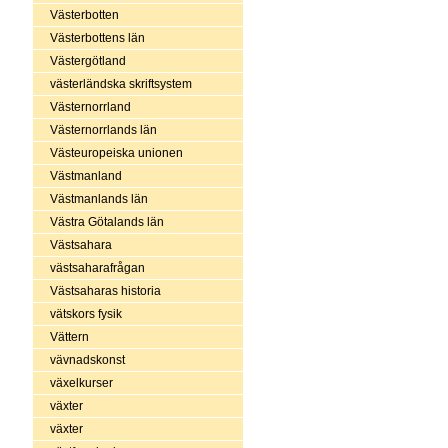
Västerbotten
Västerbottens län
Västergötland
västerländska skriftsystem
Västernorrland
Västernorrlands län
Västeuropeiska unionen
Västmanland
Västmanlands län
Västra Götalands län
Västsahara
västsaharafrågan
Västsaharas historia
vätskors fysik
Vättern
vävnadskonst
växelkurser
växter
växter