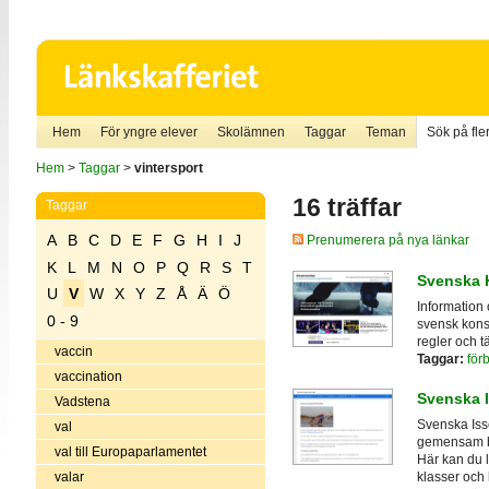
Hem
För yngre elever
Skolämnen
Taggar
Teman
Sök på fler
Hem
>
Taggar
>
vintersport
16 träffar
Taggar
A
B
C
D
E
F
G
H
I
J
Prenumerera på nya länkar
K
L
M
N
O
P
Q
R
S
T
Svenska 
U
V
W
X
Y
Z
Å
Ä
Ö
Information
0 - 9
svensk kons
regler och 
vaccin
Taggar:
för
vaccination
Svenska I
Vadstena
Svenska Iss
val
gemensam be
val till Europaparlamentet
Här kan du 
valar
klasser och h