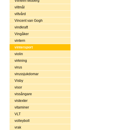
Vilhelm Moberg
viltmål
viltvård
Vincent van Gogh
vindkraft
Vingåker
vintern
vintersport
violin
virkning
virus
virussjukdomar
Visby
visor
vissångare
vistexter
vitaminer
VLT
volleyboll
vrak