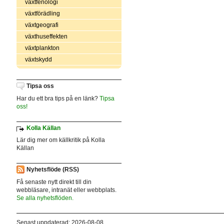
växtfenologi
växtförädling
växtgeografi
växthuseffekten
växtplankton
växtskydd
Tipsa oss
Har du ett bra tips på en länk?
Tipsa
oss!
Kolla Källan
Lär dig mer om källkritik på Kolla
Källan
Nyhetsflöde (RSS)
Få senaste nytt direkt till din
webbläsare, intranät eller webbplats.
Se alla nyhetsflöden.
Senast uppdaterad: 2026-08-08