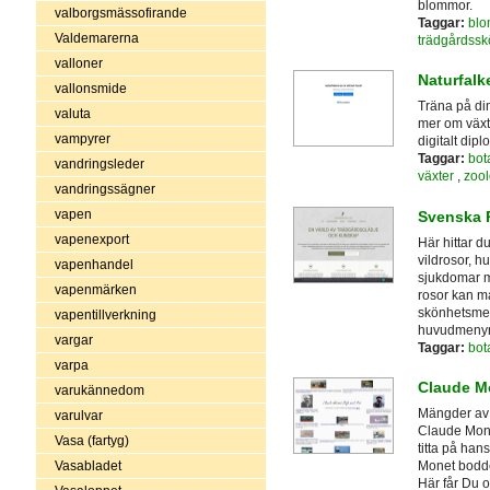
blommor.
valborgsmässofirande
Taggar:
blo
Valdemarerna
trädgårdssk
valloner
Naturfalk
vallonsmide
Träna på din
valuta
mer om växter
vampyrer
digitalt dip
Taggar:
bot
vandringsleder
växter
,
zool
vandringssägner
vapen
Svenska 
vapenexport
Här hittar d
vildrosor, h
vapenhandel
sjukdomar m
vapenmärken
rosor kan m
skönhetsmede
vapentillverkning
huvudmenyn. 
vargar
Taggar:
bot
varpa
Claude Mo
varukännedom
Mängder av 
varulvar
Claude Mone
Vasa (fartyg)
titta på han
Vasabladet
Monet bodde
Här får Du o