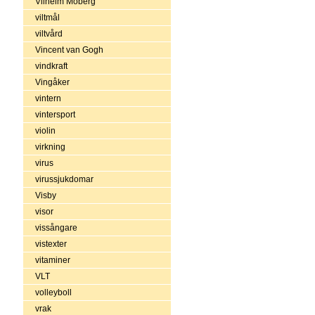
Vilhelm Moberg
viltmål
viltvård
Vincent van Gogh
vindkraft
Vingåker
vintern
vintersport
violin
virkning
virus
virussjukdomar
Visby
visor
vissångare
vistexter
vitaminer
VLT
volleyboll
vrak