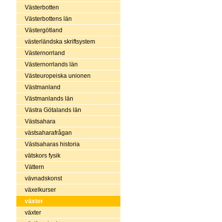
Västerbotten
Västerbottens län
Västergötland
västerländska skriftsystem
Västernorrland
Västernorrlands län
Västeuropeiska unionen
Västmanland
Västmanlands län
Västra Götalands län
Västsahara
västsaharafrågan
Västsaharas historia
vätskors fysik
Vättern
vävnadskonst
växelkurser
växter
växter