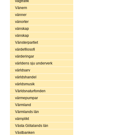
vägtrafik
Vänern
vänner
vänorter
vänskap
vänskap
Vänsterpartiet
värdefilosofi
värderingar
världens sju underverk
världsarv
världshandel
världsmusik
Världsnaturfonden
värmepumpar
Värmland
Värmlands län
värnplikt
Västa Götalands län
Västbanken