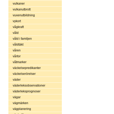
vulkaner
vulkanutbrott
vuxenutbildning
vykort
vågkraft
våld
våld i familjen
våldtäkt
våren
vårtor
våtmarker
väckelsepredikanter
väckelserörelser
väder
väderleksobservationer
väderleksprognoser
vägar
vägmärken
vägplanering