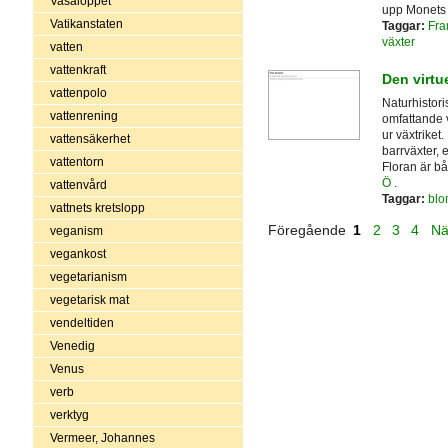
Vasaloppet
upp Monets 
Vatikanstaten
Taggar:
Fra
växter
vatten
vattenkraft
Den virtue
vattenpolo
Naturhistor
vattenrening
omfattande v
ur växtriket
vattensäkerhet
barrväxter, 
vattentorn
Floran är b
Ö
.
vattenvård
Taggar:
blo
vattnets kretslopp
Föregående
1
2
3
4
Nä
veganism
vegankost
vegetarianism
vegetarisk mat
vendeltiden
Venedig
Venus
verb
verktyg
Vermeer, Johannes