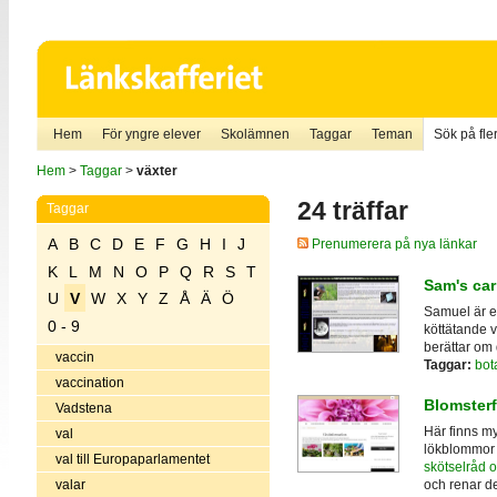
Hem
För yngre elever
Skolämnen
Taggar
Teman
Sök på fler
Hem
>
Taggar
>
växter
24 träffar
Taggar
A
B
C
D
E
F
G
H
I
J
Prenumerera på nya länkar
K
L
M
N
O
P
Q
R
S
T
Sam's car
U
V
W
X
Y
Z
Å
Ä
Ö
Samuel är en
0 - 9
köttätande v
berättar om 
vaccin
Taggar:
bot
vaccination
Blomster
Vadstena
Här finns my
val
lökblommor o
val till Europaparlamentet
skötselråd o
valar
och renar de