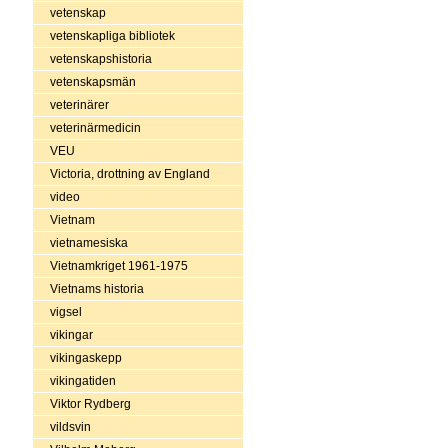
vetenskap
vetenskapliga bibliotek
vetenskapshistoria
vetenskapsmän
veterinärer
veterinärmedicin
VEU
Victoria, drottning av England
video
Vietnam
vietnamesiska
Vietnamkriget 1961-1975
Vietnams historia
vigsel
vikingar
vikingaskepp
vikingatiden
Viktor Rydberg
vildsvin