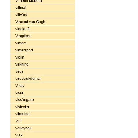
Vilhelm Moberg
viltmål
viltvård
Vincent van Gogh
vindkraft
Vingåker
vintern
vintersport
violin
virkning
virus
virussjukdomar
Visby
visor
vissångare
vistexter
vitaminer
VLT
volleyboll
vrak