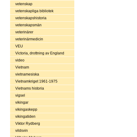
vetenskap
vetenskapliga bibliotek
vetenskapshistoria
vetenskapsmän
veterinärer
veterinärmedicin
VEU
Victoria, drottning av England
video
Vietnam
vietnamesiska
Vietnamkriget 1961-1975
Vietnams historia
vigsel
vikingar
vikingaskepp
vikingatiden
Viktor Rydberg
vildsvin