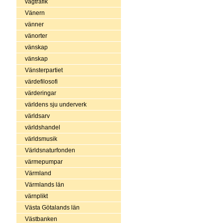
vägtrafik
Vänern
vänner
vänorter
vänskap
vänskap
Vänsterpartiet
värdefilosofi
värderingar
världens sju underverk
världsarv
världshandel
världsmusik
Världsnaturfonden
värmepumpar
Värmland
Värmlands län
värnplikt
Västa Götalands län
Västbanken