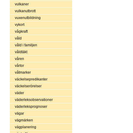
vulkaner
vulkanutbrott
vuxenutbildning
vykort
vågkraft
våld
våld i familjen
våldtäkt
våren
vårtor
våtmarker
väckelsepredikanter
väckelserörelser
väder
väderleksobservationer
väderleksprognoser
vägar
vägmärken
vägplanering