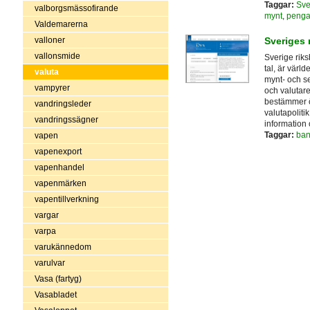
Taggar:
Sve
valborgsmässofirande
mynt
,
penga
Valdemarerna
valloner
Sveriges 
vallonsmide
Sverige riks
tal, är värl
valuta
mynt- och se
vampyrer
och valutar
bestämmer ö
vandringsleder
valutapoliti
vandringssägner
information
Taggar:
ban
vapen
vapenexport
vapenhandel
vapenmärken
vapentillverkning
vargar
varpa
varukännedom
varulvar
Vasa (fartyg)
Vasabladet