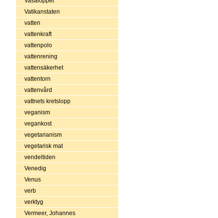
Vasaloppet
Vatikanstaten
vatten
vattenkraft
vattenpolo
vattenrening
vattensäkerhet
vattentorn
vattenvård
vattnets kretslopp
veganism
vegankost
vegetarianism
vegetarisk mat
vendeltiden
Venedig
Venus
verb
verktyg
Vermeer, Johannes