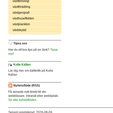
växtfenologi
växtförädling
växtgeografi
växthuseffekten
växtplankton
växtskydd
Tipsa oss
Har du ett bra tips på en länk?
Tipsa
oss!
Kolla Källan
Lär dig mer om källkritik på Kolla
Källan
Nyhetsflöde (RSS)
Få senaste nytt direkt till din
webbläsare, intranät eller webbplats.
Se alla nyhetsflöden.
Senast uppdaterad: 2026-08-09