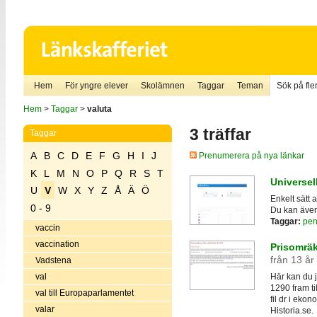
Hem
För yngre elever
Skolämnen
Taggar
Teman
Sök på fler
Hem
>
Taggar
>
valuta
3 träffar
Taggar
A
B
C
D
E
F
G
H
I
J
Prenumerera på nya länkar
K
L
M
N
O
P
Q
R
S
T
Universel
U
V
W
X
Y
Z
Å
Ä
Ö
Enkelt sätt 
0 - 9
Du kan även 
Taggar:
pen
vaccin
vaccination
Prisomräkn
från 13 år
Vadstena
val
Här kan du j
1290 fram t
val till Europaparlamentet
fil dr i eko
valar
Historia.se.