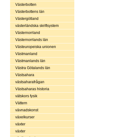
Västerbotten
Västerbottens län
Västergötland
västerländska skriftsystem
Västernorrland
Västernorrlands län
Västeuropeiska unionen
Västmanland
Västmanlands län
Västra Götalands län
Västsahara
västsaharafrågan
Västsaharas historia
vätskors fysik
Vättern
vävnadskonst
växelkurser
växter
växter