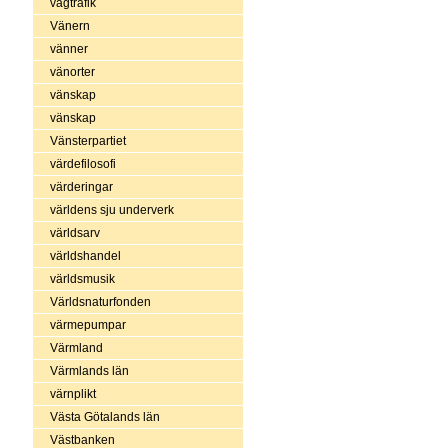
vägtrafik
Vänern
vänner
vänorter
vänskap
vänskap
Vänsterpartiet
värdefilosofi
värderingar
världens sju underverk
världsarv
världshandel
världsmusik
Världsnaturfonden
värmepumpar
Värmland
Värmlands län
värnplikt
Västa Götalands län
Västbanken