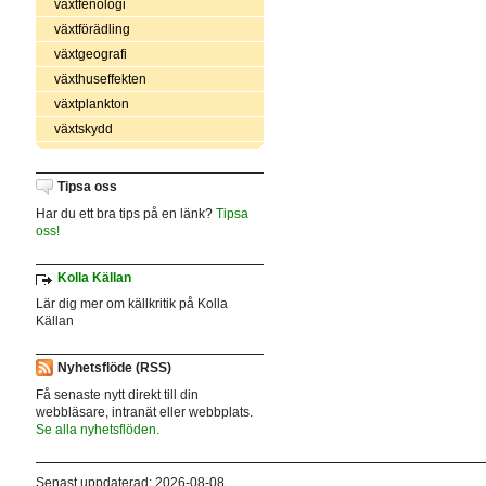
växtfenologi
växtförädling
växtgeografi
växthuseffekten
växtplankton
växtskydd
Tipsa oss
Har du ett bra tips på en länk?
Tipsa
oss!
Kolla Källan
Lär dig mer om källkritik på Kolla
Källan
Nyhetsflöde (RSS)
Få senaste nytt direkt till din
webbläsare, intranät eller webbplats.
Se alla nyhetsflöden.
Senast uppdaterad: 2026-08-08