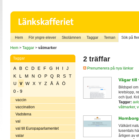
Hem
För yngre elever
Skolämnen
Taggar
Teman
Sök på fler
Hem
>
Taggar
>
våtmarker
2 träffar
Taggar
A
B
C
D
E
F
G
H
I
J
Prenumerera på nya länkar
K
L
M
N
O
P
Q
R
S
T
Vägar till
U
V
W
X
Y
Z
Å
Ä
Ö
Bildspel om 
0 - 9
kretslopp, r
och ljud. K
vaccin
Taggar:
avl
våtmarker
,
v
vaccination
Vadstena
Hornborg
val
Välkänt natu
val till Europaparlamentet
tusentals h
valar
årligen av e