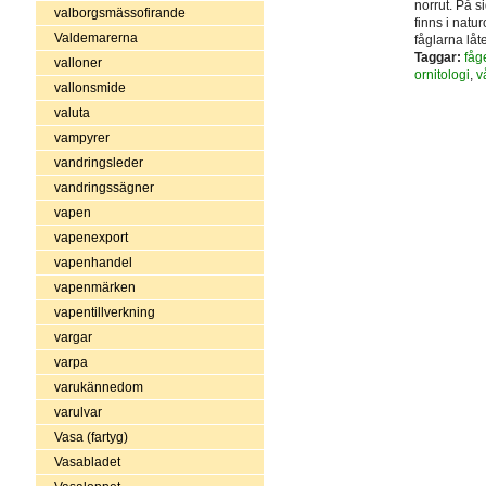
norrut. På s
valborgsmässofirande
finns i natu
Valdemarerna
fåglarna låte
Taggar:
fåg
valloner
ornitologi
,
v
vallonsmide
valuta
vampyrer
vandringsleder
vandringssägner
vapen
vapenexport
vapenhandel
vapenmärken
vapentillverkning
vargar
varpa
varukännedom
varulvar
Vasa (fartyg)
Vasabladet