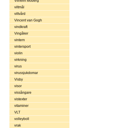
Vilhelm Moberg
viltmål
viltvård
Vincent van Gogh
vindkraft
Vingåker
vintern
vintersport
violin
virkning
virus
virussjukdomar
Visby
visor
vissångare
vistexter
vitaminer
VLT
volleyboll
vrak