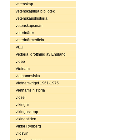
vetenskap
vetenskapliga bibliotek
vetenskapshistoria
vetenskapsmän
veterinärer
veterinärmedicin
VEU
Victoria, drottning av England
video
Vietnam
vietnamesiska
Vietnamkriget 1961-1975
Vietnams historia
vigsel
vikingar
vikingaskepp
vikingatiden
Viktor Rydberg
vildsvin