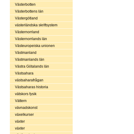
Västerbotten
Västerbottens län
Västergötland
västerländska skriftsystem
Västernorrland
Västernorrlands län
Västeuropeiska unionen
Västmanland
Västmanlands län
Västra Götalands län
Västsahara
västsaharafrågan
Västsaharas historia
vätskors fysik
Vättern
vävnadskonst
växelkurser
växter
växter