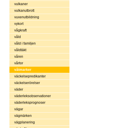
vulkaner
vulkanutbrott
vuxenutbildning
vykort
vågkraft
våld
våld i familjen
våldtäkt
våren
vårtor
våtmarker
väckelsepredikanter
väckelserörelser
väder
väderleksobservationer
väderleksprognoser
vägar
vägmärken
vägplanering