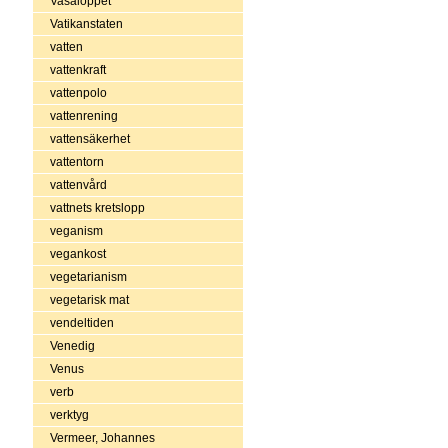
Vasaloppet
Vatikanstaten
vatten
vattenkraft
vattenpolo
vattenrening
vattensäkerhet
vattentorn
vattenvård
vattnets kretslopp
veganism
vegankost
vegetarianism
vegetarisk mat
vendeltiden
Venedig
Venus
verb
verktyg
Vermeer, Johannes