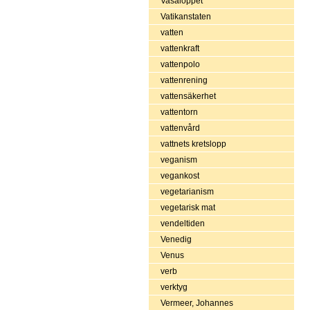
Vasaloppet
Vatikanstaten
vatten
vattenkraft
vattenpolo
vattenrening
vattensäkerhet
vattentorn
vattenvård
vattnets kretslopp
veganism
vegankost
vegetarianism
vegetarisk mat
vendeltiden
Venedig
Venus
verb
verktyg
Vermeer, Johannes