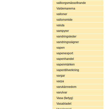
valborgsmässofirande
Valdemarerna
valloner
vallonsmide
valuta
vampyrer
vandringsleder
vandringssägner
vapen
vapenexport
vapenhandel
vapenmärken
vapentillverkning
vargar
varpa
varukännedom
varulvar
Vasa (fartyg)
Vasabladet