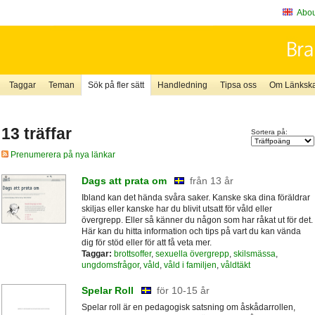
About
Taggar
Teman
Sök på fler sätt
Handledning
Tipsa oss
Om Länkskaf
13 träffar
Sortera på:
Prenumerera på nya länkar
Dags att prata om
från 13 år
Ibland kan det hända svåra saker. Kanske ska dina föräldrar
skiljas eller kanske har du blivit utsatt för våld eller
övergrepp. Eller så känner du någon som har råkat ut för det.
Här kan du hitta information och tips på vart du kan vända
dig för stöd eller för att få veta mer.
Taggar:
brottsoffer
,
sexuella övergrepp
,
skilsmässa
,
ungdomsfrågor
,
våld
,
våld i familjen
,
våldtäkt
Spelar Roll
för 10-15 år
Spelar roll är en pedagogisk satsning om åskådarrollen,