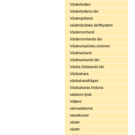
Västerbotten
Västerbottens län
Västergötland
västerländska skriftsystem
Västernorrland
Västernorrlands län
Västeuropeiska unionen
Västmanland
Västmanlands län
Västra Götalands län
Västsahara
västsaharafrågan
Västsaharas historia
vätskors fysik
Vättern
vävnadskonst
växelkurser
växter
växter