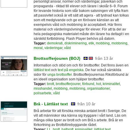
personligt ansvar, normer och värderingar, påverkan och
propaganda - riktad till elever och lärare i skolår 6–9. Forum
för levande historia som står bakom satsningen vill lyfta fram
att passivitet också är ett sätt att agera - att tystnad kan tolkas
som ett medgivande och ge en förövare känslan av att
exempelvis våld och mobbning är acceptabelt. Här finns
material och värderingsövningar för elever. För att ta del av
hela pedagogiska materialet måste din lärare ha deltagit i en
särskild fortbildning. Flash Player behövs på datorn.
Taggar:
demokrati
,
diskriminering
,
etik
,
mobbing
,
mobbning
,
moral
,
värderingar
,
våld
Brottsofferjouren (BOJ)
från 13 år
Information och stöd om och för brottsoffer. Det finns även en
lättläst text
och
text på engelska
. De har också särskilda
sidor för
unga brottsoffer
. Brottsofferjourernas Riksförbund är
en ideell organisation som hjälper brottsoffer.
Taggar:
brott
,
brottsofferjourer
,
förbund
,
hot
,
kriminalitet
,
misshandel
,
mobbing
,
mobbning
,
organisationer
,
polisarbete
,
våld
Brå - Lättläst text
från 10 år
Brå arbetar för att försöka minska antalet brott i Sverige. De
vill att människor ska känna sig tryggare i vårt land. Läs om
många olika typer av brott och om Brå:s arbete. Brå är en
förkortning av Brottsförebyggande rådet.
Taggar:
LL
,
brott
,
hatbrott
,
kriminalitet
,
lättläst text
,