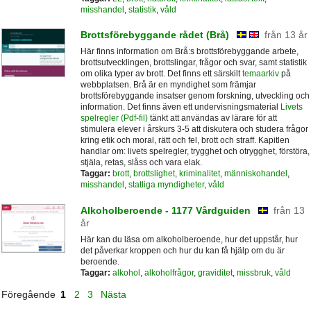
misshandel
,
statistik
,
våld
Brottsförebyggande rådet (Brå)
från 13 år
Här finns information om Brå:s brottsförebyggande arbete,
brottsutvecklingen, brottslingar, frågor och svar, samt statistik
om olika typer av brott. Det finns ett särskilt
temaarkiv
på
webbplatsen. Brå är en myndighet som främjar
brottsförebyggande insatser genom forskning, utveckling och
information. Det finns även ett undervisningsmaterial
Livets
spelregler (Pdf-fil)
tänkt att användas av lärare för att
stimulera elever i årskurs 3-5 att diskutera och studera frågor
kring etik och moral, rätt och fel, brott och straff. Kapitlen
handlar om: livets spelregler, trygghet och otrygghet, förstöra,
stjäla, retas, slåss och vara elak.
Taggar:
brott
,
brottslighet
,
kriminalitet
,
människohandel
,
misshandel
,
statliga myndigheter
,
våld
Alkoholberoende - 1177 Vårdguiden
från 13
år
Här kan du läsa om alkoholberoende, hur det uppstår, hur
det påverkar kroppen och hur du kan få hjälp om du är
beroende.
Taggar:
alkohol
,
alkoholfrågor
,
graviditet
,
missbruk
,
våld
Föregående
1
2
3
Nästa