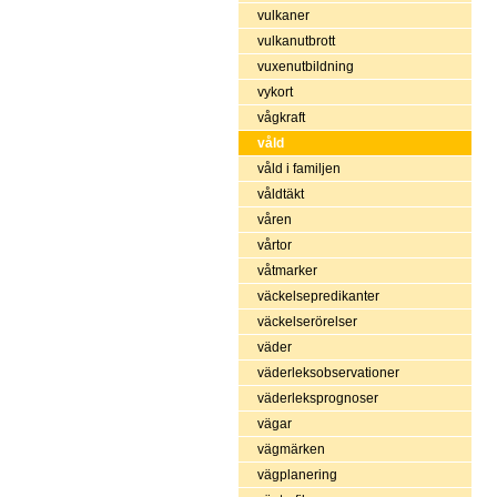
vulkaner
vulkanutbrott
vuxenutbildning
vykort
vågkraft
våld
våld i familjen
våldtäkt
våren
vårtor
våtmarker
väckelsepredikanter
väckelserörelser
väder
väderleksobservationer
väderleksprognoser
vägar
vägmärken
vägplanering