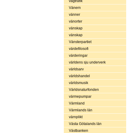
vägtrafik
Vänern
vänner
vänorter
vänskap
vänskap
Vänsterpartiet
värdefilosofi
värderingar
världens sju underverk
världsarv
världshandel
världsmusik
Världsnaturfonden
värmepumpar
Värmland
Värmlands län
värnplikt
Västa Götalands län
Västbanken