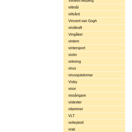
Vilhelm Moberg
viltmål
viltvård
Vincent van Gogh
vindkraft
Vingåker
vintern
vintersport
violin
virkning
virus
virussjukdomar
Visby
visor
vissångare
vistexter
vitaminer
VLT
volleyboll
vrak