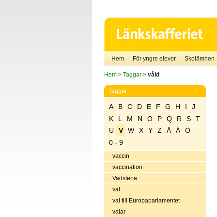
Hem
För yngre elever
Skolämnen
Hem
>
Taggar
>
våld
Taggar
A
B
C
D
E
F
G
H
I
J
K
L
M
N
O
P
Q
R
S
T
U
V
W
X
Y
Z
Å
Ä
Ö
0 - 9
vaccin
vaccination
Vadstena
val
val till Europaparlamentet
valar