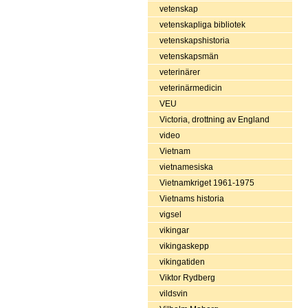
vetenskap
vetenskapliga bibliotek
vetenskapshistoria
vetenskapsmän
veterinärer
veterinärmedicin
VEU
Victoria, drottning av England
video
Vietnam
vietnamesiska
Vietnamkriget 1961-1975
Vietnams historia
vigsel
vikingar
vikingaskepp
vikingatiden
Viktor Rydberg
vildsvin