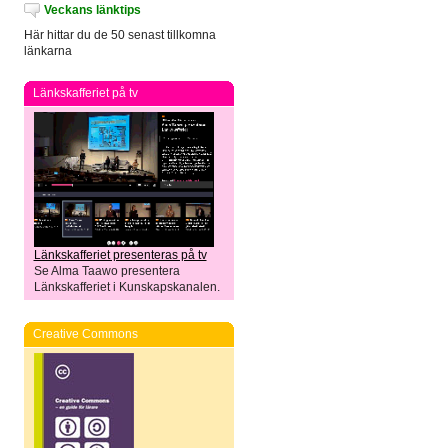
Veckans länktips
Här hittar du de 50 senast tillkomna
länkarna
Länkskafferiet på tv
Länkskafferiet presenteras på tv
Se Alma Taawo presentera
Länkskafferiet i Kunskapskanalen.
Creative Commons