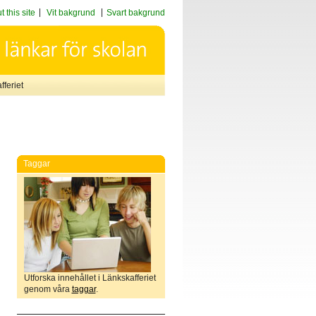
 this site
Vit bakgrund
Svart bakgrund
feriet
Taggar
Utforska innehållet i Länkskafferiet
genom våra
taggar
.