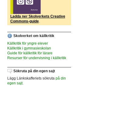
Ladda ner Skolverkets Creative
Commons-guide
.
Skolverket om källkritik
Källkritik för yngre elever
Källkritik i gymnasieskolan
Guide för källkritik för lärare
Resurser för undervisning i källkritik
Sökruta på din egen sajt
Lägg Länkskafferiets sökruta
på din
egen sajt
.