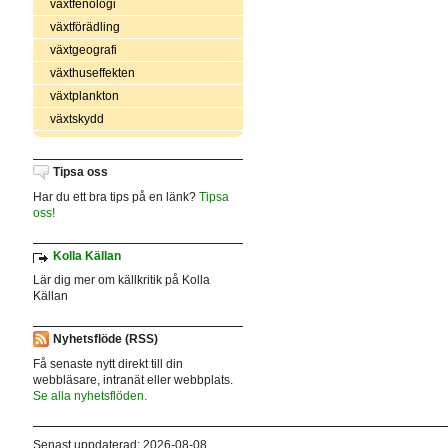
växtfenologi
växtförädling
växtgeografi
växthuseffekten
växtplankton
växtskydd
Tipsa oss
Har du ett bra tips på en länk?
Tipsa
oss!
Kolla Källan
Lär dig mer om källkritik på Kolla
Källan
Nyhetsflöde (RSS)
Få senaste nytt direkt till din
webbläsare, intranät eller webbplats.
Se alla nyhetsflöden.
Senast uppdaterad: 2026-08-08