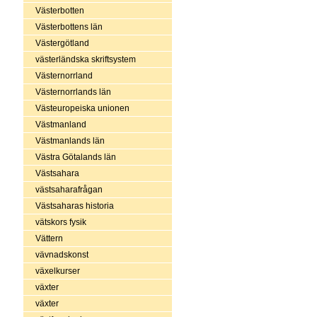
Västerbotten
Västerbottens län
Västergötland
västerländska skriftsystem
Västernorrland
Västernorrlands län
Västeuropeiska unionen
Västmanland
Västmanlands län
Västra Götalands län
Västsahara
västsaharafrågan
Västsaharas historia
vätskors fysik
Vättern
vävnadskonst
växelkurser
växter
växter