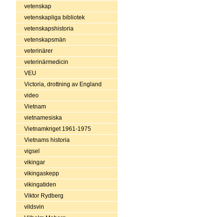
vetenskap
vetenskapliga bibliotek
vetenskapshistoria
vetenskapsmän
veterinärer
veterinärmedicin
VEU
Victoria, drottning av England
video
Vietnam
vietnamesiska
Vietnamkriget 1961-1975
Vietnams historia
vigsel
vikingar
vikingaskepp
vikingatiden
Viktor Rydberg
vildsvin