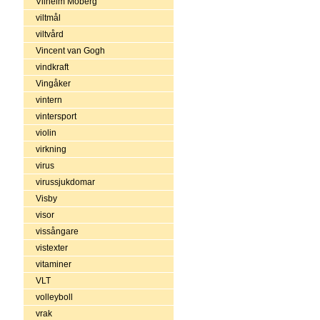
Vilhelm Moberg
viltmål
viltvård
Vincent van Gogh
vindkraft
Vingåker
vintern
vintersport
violin
virkning
virus
virussjukdomar
Visby
visor
vissångare
vistexter
vitaminer
VLT
volleyboll
vrak