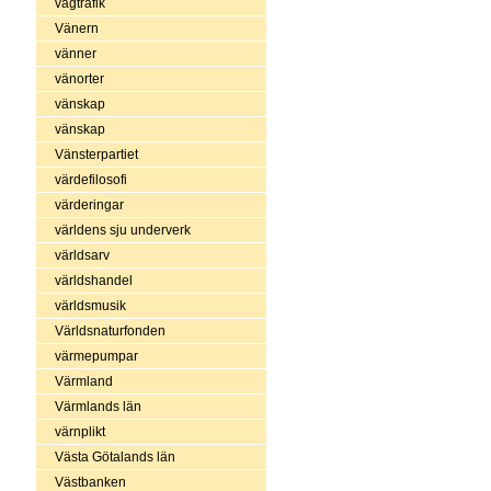
vägtrafik
Vänern
vänner
vänorter
vänskap
vänskap
Vänsterpartiet
värdefilosofi
värderingar
världens sju underverk
världsarv
världshandel
världsmusik
Världsnaturfonden
värmepumpar
Värmland
Värmlands län
värnplikt
Västa Götalands län
Västbanken