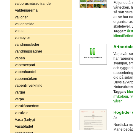
Följer du år
valborgsmässofirande
vårtecken, 
Valdemarerna
så sätt delta
att se hur n
valloner
organiseras
vallonsmide
skolelever.
valuta
Taggar:
års
klimatföränd
vampyrer
vandringsleder
Artportal
vandringssägner
Varje vår, s
vapen
här rapporter
svampar, småk
vapenexport
och ryggrads
vapenhandel
rapportering
dig på sidan
vapenmärken
Drivs av Ar
vapentillverkning
Naturvårdsv
Taggar:
blo
vargar
mykologi
,
ry
varpa
våren
varukännedom
Högtider 
varulvar
år
Vasa (fartyg)
Nordiska mus
Vasabladet
Marie bebåd