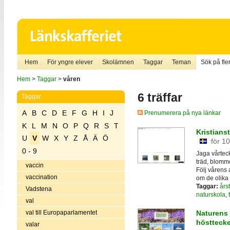
Hem
För yngre elever
Skolämnen
Taggar
Teman
Sök på fler
Hem
>
Taggar
>
våren
6 träffar
Taggar
A
B
C
D
E
F
G
H
I
J
Prenumerera på nya länkar
K
L
M
N
O
P
Q
R
S
T
Kristians
U
V
W
X
Y
Z
Å
Ä
Ö
för 1
0 - 9
Jaga vårtec
träd, blomm
vaccin
Följ vårens 
vaccination
om de olika 
Taggar:
års
Vadstena
naturskola
,
val
val till Europaparlamentet
Naturens 
höstteck
valar