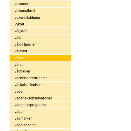
vulkaner
vulkanutbrott
vuxenutbildning
vykort
vågkraft
våld
våld i familjen
våldtäkt
våren
vårtor
våtmarker
väckelsepredikanter
väckelserörelser
väder
väderleksobservationer
väderleksprognoser
vägar
vägmärken
vägplanering