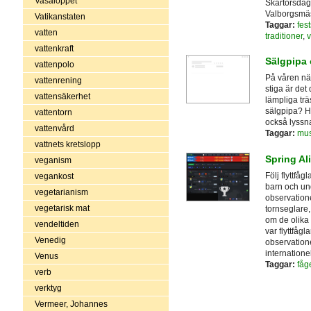
Vasaloppet
Skärtorsdag
Valborgsmäs
Vatikanstaten
Taggar:
fes
vatten
traditioner
,
v
vattenkraft
Sälgpipa
vattenpolo
På våren nä
vattenrening
stiga är det 
vattensäkerhet
lämpliga trä
sälgpipa? Hä
vattentorn
också lyssna
vattenvård
Taggar:
mus
vattnets kretslopp
Spring Al
veganism
Följ flyttf
vegankost
barn och un
vegetarianism
observatione
vegetarisk mat
tornseglare,
om de olika
vendeltiden
var flyttfåg
Venedig
observatione
internationel
Venus
Taggar:
fåg
verb
verktyg
Vermeer, Johannes