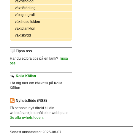
växtfenologi
växtförädling
växtgeografi
växthuseffekten
växtplankton
växtskydd
Tipsa oss
Har du ett bra tips på en länk?
Tipsa
oss!
Kolla Källan
Lär dig mer om källkritik på Kolla
Källan
Nyhetsflöde (RSS)
Få senaste nytt direkt till din
webbläsare, intranät eller webbplats.
Se alla nyhetsflöden.
Senast uppdaterad: 2026-08-07