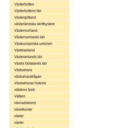
Västerbotten
Västerbottens län
Västergötland
västerländska skriftsystem
Västernorrland
Västernorrlands län
Västeuropeiska unionen
Västmanland
Västmanlands län
Västra Götalands län
Västsahara
västsaharafrågan
Västsaharas historia
vätskors fysik
Vättern
vävnadskonst
växelkurser
växter
växter