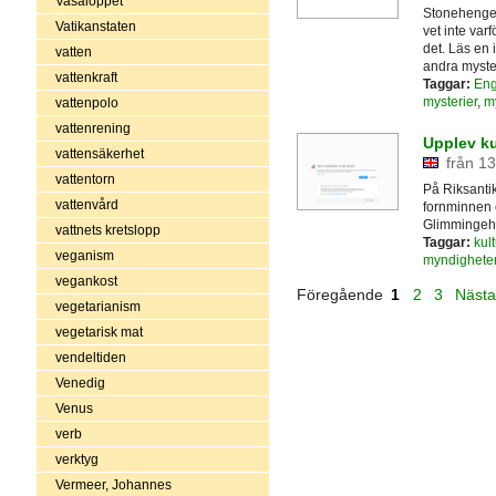
Vasaloppet
Stonehenge 
Vatikanstaten
vet inte var
det. Läs en
vatten
andra myster
vattenkraft
Taggar:
Eng
mysterier
,
m
vattenpolo
vattenrening
Upplev ku
vattensäkerhet
från 13
vattentorn
På Riksanti
vattenvård
fornminnen 
Glimmingehu
vattnets kretslopp
Taggar:
kult
veganism
myndighete
vegankost
Föregående
1
2
3
Näst
vegetarianism
vegetarisk mat
vendeltiden
Venedig
Venus
verb
verktyg
Vermeer, Johannes