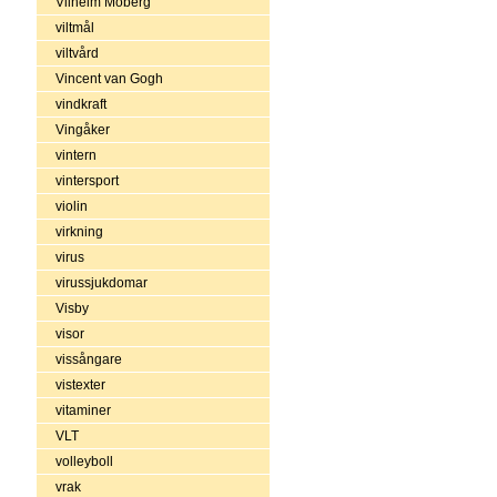
Vilhelm Moberg
viltmål
viltvård
Vincent van Gogh
vindkraft
Vingåker
vintern
vintersport
violin
virkning
virus
virussjukdomar
Visby
visor
vissångare
vistexter
vitaminer
VLT
volleyboll
vrak