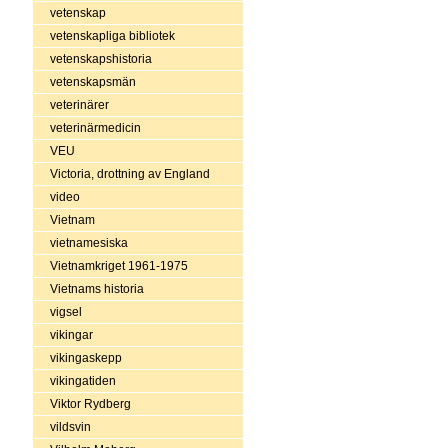
vetenskap
vetenskapliga bibliotek
vetenskapshistoria
vetenskapsmän
veterinärer
veterinärmedicin
VEU
Victoria, drottning av England
video
Vietnam
vietnamesiska
Vietnamkriget 1961-1975
Vietnams historia
vigsel
vikingar
vikingaskepp
vikingatiden
Viktor Rydberg
vildsvin