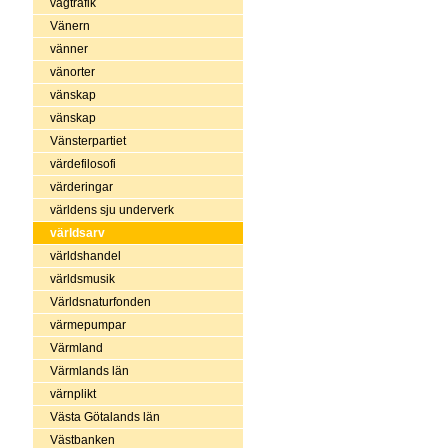
vägtrafik
Vänern
vänner
vänorter
vänskap
vänskap
Vänsterpartiet
värdefilosofi
värderingar
världens sju underverk
världsarv
världshandel
världsmusik
Världsnaturfonden
värmepumpar
Värmland
Värmlands län
värnplikt
Västa Götalands län
Västbanken