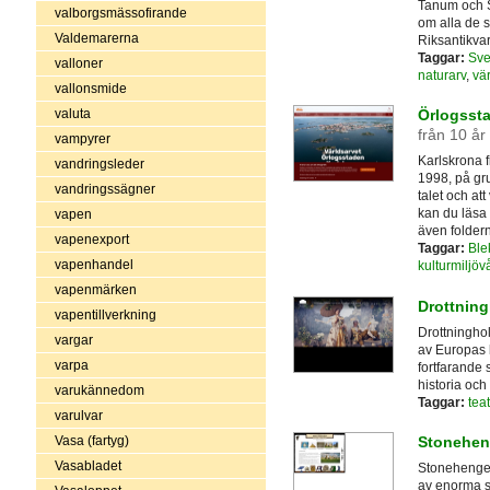
Tanum och S
valborgsmässofirande
om alla de 
Valdemarerna
Riksantikvar
Taggar:
Sve
valloner
naturarv
,
vä
vallonsmide
valuta
Örlogssta
från 10 år
vampyrer
Karlskrona 
vandringsleder
1998, på gru
vandringssägner
talet och at
kan du läsa
vapen
även folder
vapenexport
Taggar:
Ble
vapenhandel
kulturmiljöv
vapenmärken
Drottning
vapentillverkning
Drottninghol
vargar
av Europas 
varpa
fortfarande 
historia och
varukännedom
Taggar:
teat
varulvar
Vasa (fartyg)
Stonehen
Vasabladet
Stonehenge 
av enorma st