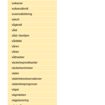
vulkaner
vulkanutbrott
vuxenutbildning
vykort
vågkraft
våld
våld i familjen
våldtäkt
våren
vårtor
våtmarker
väckelsepredikanter
väckelserörelser
väder
väderleksobservationer
väderleksprognoser
vägar
vägmärken
vägplanering