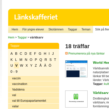
Hem
För yngre elever
Skolämnen
Taggar
Teman
Sök på fler
Hem
>
Taggar
>
världsarv
18 träffar
Taggar
A
B
C
D
E
F
G
H
I
J
Prenumerera på nya länkar
K
L
M
N
O
P
Q
R
S
T
World Her
U
V
W
X
Y
Z
Å
Ä
Ö
Världsarvsli
0 - 9
naturplatser
länkar till 
vaccin
länder. Vär
Taggar:
kult
vaccination
Vadstena
Världsarv
val
Drottningho
val till Europaparlamentet
världsarv, m
valar
fornlämnings