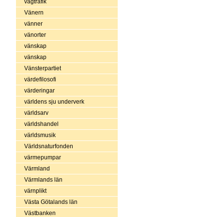
vägtrafik
Vänern
vänner
vänorter
vänskap
vänskap
Vänsterpartiet
värdefilosofi
värderingar
världens sju underverk
världsarv
världshandel
världsmusik
Världsnaturfonden
värmepumpar
Värmland
Värmlands län
värnplikt
Västa Götalands län
Västbanken