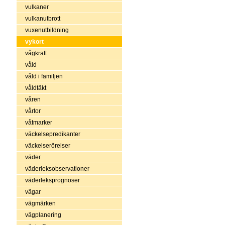
vulkaner
vulkanutbrott
vuxenutbildning
vykort
vågkraft
våld
våld i familjen
våldtäkt
våren
vårtor
våtmarker
väckelsepredikanter
väckelserörelser
väder
väderleksobservationer
väderleksprognoser
vägar
vägmärken
vägplanering