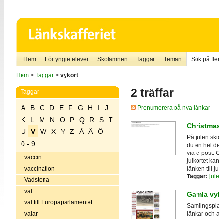
Hem
För yngre elever
Skolämnen
Taggar
Teman
Sök på fler
Hem
>
Taggar
>
vykort
2 träffar
Taggar
A
B
C
D
E
F
G
H
I
J
Prenumerera på nya länkar
K
L
M
N
O
P
Q
R
S
T
Christmas
U
V
W
X
Y
Z
Å
Ä
Ö
På julen skic
0 - 9
du en hel del
via e-post. 
vaccin
julkortet ka
länken till 
vaccination
Taggar:
jul
Vadstena
val
Gamla vy
val till Europaparlamentet
Samlingspla
valar
länkar och a