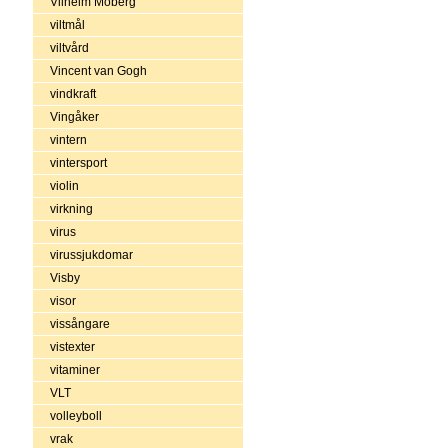
Vilhelm Moberg
viltmål
viltvård
Vincent van Gogh
vindkraft
Vingåker
vintern
vintersport
violin
virkning
virus
virussjukdomar
Visby
visor
vissångare
vistexter
vitaminer
VLT
volleyboll
vrak