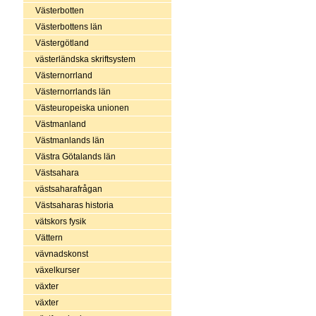
Västerbotten
Västerbottens län
Västergötland
västerländska skriftsystem
Västernorrland
Västernorrlands län
Västeuropeiska unionen
Västmanland
Västmanlands län
Västra Götalands län
Västsahara
västsaharafrågan
Västsaharas historia
vätskors fysik
Vättern
vävnadskonst
växelkurser
växter
växter