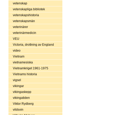
vetenskap
vetenskapliga bibliotek
vetenskapshistoria
vetenskapsmän
veterinärer
veterinärmedicin
VEU
Victoria, drottning av England
video
Vietnam
vietnamesiska
Vietnamkriget 1961-1975
Vietnams historia
vigsel
vikingar
vikingaskepp
vikingatiden
Viktor Rydberg
vildsvin