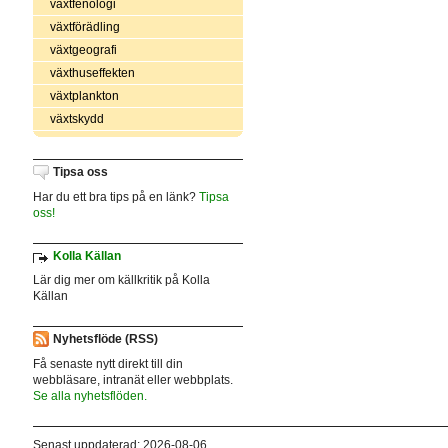
växtfenologi
växtförädling
växtgeografi
växthuseffekten
växtplankton
växtskydd
Tipsa oss
Har du ett bra tips på en länk?
Tipsa
oss!
Kolla Källan
Lär dig mer om källkritik på Kolla
Källan
Nyhetsflöde (RSS)
Få senaste nytt direkt till din
webbläsare, intranät eller webbplats.
Se alla nyhetsflöden.
Senast uppdaterad: 2026-08-06