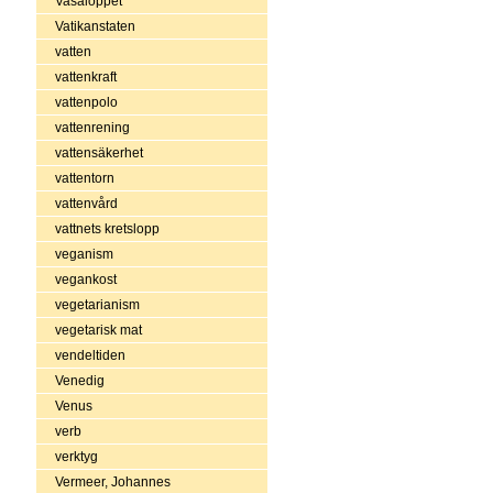
Vasaloppet
Vatikanstaten
vatten
vattenkraft
vattenpolo
vattenrening
vattensäkerhet
vattentorn
vattenvård
vattnets kretslopp
veganism
vegankost
vegetarianism
vegetarisk mat
vendeltiden
Venedig
Venus
verb
verktyg
Vermeer, Johannes