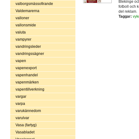
Blekinge och
valborgsmässofirande
fotboll och 
Valdemarerna
del reklam.
Taggar:
vyk
valloner
vallonsmide
valuta
vampyrer
vandringsleder
vandringssägner
vapen
vapenexport
vapenhandel
vapenmärken
vapentillverkning
vargar
varpa
varukännedom
varulvar
Vasa (fartyg)
Vasabladet