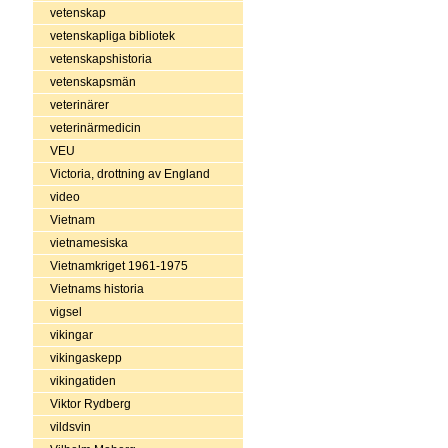
vetenskap
vetenskapliga bibliotek
vetenskapshistoria
vetenskapsmän
veterinärer
veterinärmedicin
VEU
Victoria, drottning av England
video
Vietnam
vietnamesiska
Vietnamkriget 1961-1975
Vietnams historia
vigsel
vikingar
vikingaskepp
vikingatiden
Viktor Rydberg
vildsvin