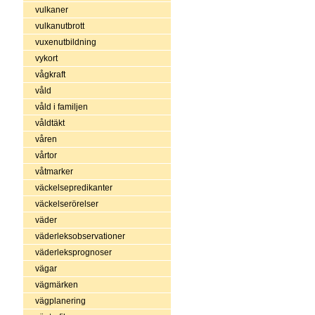
vulkaner
vulkanutbrott
vuxenutbildning
vykort
vågkraft
våld
våld i familjen
våldtäkt
våren
vårtor
våtmarker
väckelsepredikanter
väckelserörelser
väder
väderleksobservationer
väderleksprognoser
vägar
vägmärken
vägplanering