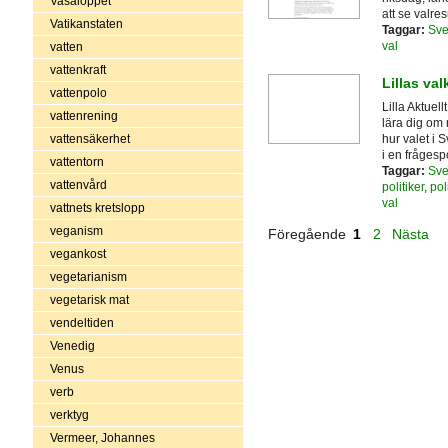
Vasaloppet
att se valre
Vatikanstaten
Taggar:
Sve
val
vatten
vattenkraft
Lillas valk
vattenpolo
Lilla Aktuell
vattenrening
lära dig om 
hur valet i 
vattensäkerhet
i en frågesp
vattentorn
Taggar:
Sve
vattenvård
politiker
,
pol
val
vattnets kretslopp
veganism
Föregående
1
2
Nästa
vegankost
vegetarianism
vegetarisk mat
vendeltiden
Venedig
Venus
verb
verktyg
Vermeer, Johannes