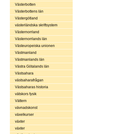
Västerbotten
Västerbottens län
Västergötland
västerländska skriftsystem
Västernorrland
Västernorrlands län
Västeuropeiska unionen
Västmanland
Västmanlands län
Västra Götalands län
Västsahara
västsaharafrågan
Västsaharas historia
vätskors fysik
Vättern
vävnadskonst
växelkurser
växter
växter