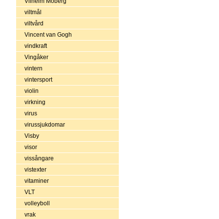
Vilhelm Moberg
viltmål
viltvård
Vincent van Gogh
vindkraft
Vingåker
vintern
vintersport
violin
virkning
virus
virussjukdomar
Visby
visor
vissångare
vistexter
vitaminer
VLT
volleyboll
vrak