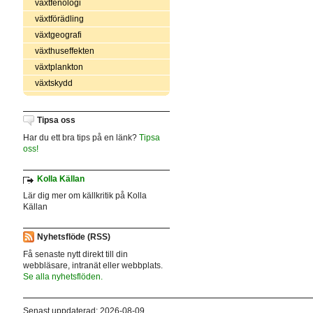
växtfenologi
växtförädling
växtgeografi
växthuseffekten
växtplankton
växtskydd
Tipsa oss
Har du ett bra tips på en länk?
Tipsa
oss!
Kolla Källan
Lär dig mer om källkritik på Kolla
Källan
Nyhetsflöde (RSS)
Få senaste nytt direkt till din
webbläsare, intranät eller webbplats.
Se alla nyhetsflöden.
Senast uppdaterad: 2026-08-09