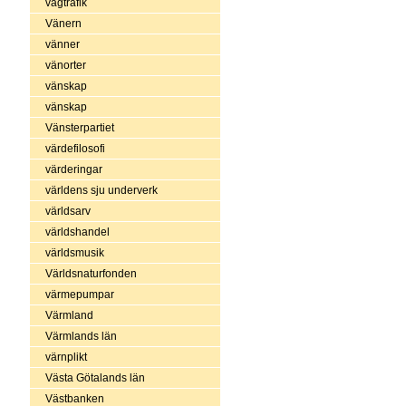
vägtrafik
Vänern
vänner
vänorter
vänskap
vänskap
Vänsterpartiet
värdefilosofi
värderingar
världens sju underverk
världsarv
världshandel
världsmusik
Världsnaturfonden
värmepumpar
Värmland
Värmlands län
värnplikt
Västa Götalands län
Västbanken