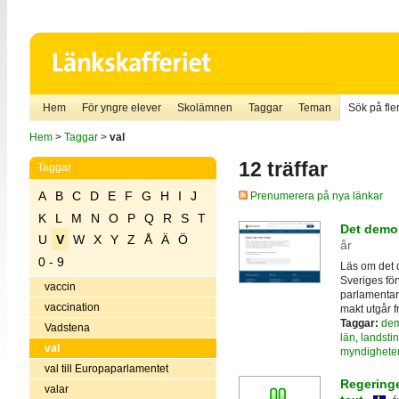
Hem
För yngre elever
Skolämnen
Taggar
Teman
Sök på fler
Hem
>
Taggar
>
val
12 träffar
Taggar
A
B
C
D
E
F
G
H
I
J
Prenumerera på nya länkar
K
L
M
N
O
P
Q
R
S
T
Det demok
U
V
W
X
Y
Z
Å
Ä
Ö
år
0 - 9
Läs om det 
Sveriges för
vaccin
parlamentaris
vaccination
makt utgår f
Taggar:
dem
Vadstena
län
,
landsti
val
myndighete
val till Europaparlamentet
Regeringe
valar