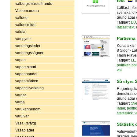
text
f
valborgsmässofirande
Lättläst inf
Valdemarerna
svenska folk
grundlagar 
valloner
Taggar:
EU
vallonsmide
lättläst text
,
valuta
Partierna 
vampyrer
Korta texter
vandringsleder
8 Sidor - Lä
vandringssägner
Flash Playe
vapen
Taggar:
LL
,
politiker
,
pol
vapenexport
val
vapenhandel
Så styrs 
vapenmärken
vapentillverkning
Regeringskan
demokrati och
vargar
grundlagar 
varpa
Taggar:
Sve
lagar
,
politik
varukännedom
statsskick
,
v
varulvar
Vasa (fartyg)
Statistik 
Vasabladet
Valmyndighet
riksdag, la